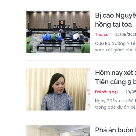
Bị cáo Nguyễ
hồng tại tòa
22/05/2026
Thời sự
Cựu Bộ trưởng Y tế 
xem xét giảm nhẹ h
Hôm nay xét 
Tiến cùng 9 b
20/05
Đời sống 247
Ngày 20/5, cựu Bộ
trong các dự án bệ
Phá án buôn b