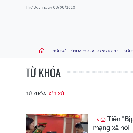
Thứ Bảy, ngày 08/08/2026
THỜI SỰ
KHOA HỌC & CÔNG NGHỆ
ĐỜI 
TỪ KHÓA
TỪ KHÓA:
XÉT XỬ
Tiến "Bị
mạng xã hội