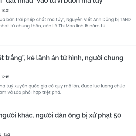
 "dắt nhau" vào tù vì buôn ma túy
 13:01
Mua bán trái phép chất ma túy”, Nguyễn Viết Anh Dũng bị TAND
phạt tù chung thân, còn Lê Thị Mạo lĩnh 15 năm tù.
t trắng”, kẻ lãnh án tử hình, người chung
 12:15
a tuý xuyên quốc gia có quy mô lớn, được lực lượng chức
am và Lào phối hợp triệt phá.
người khác, người đàn ông bị xử phạt 50
 11:52