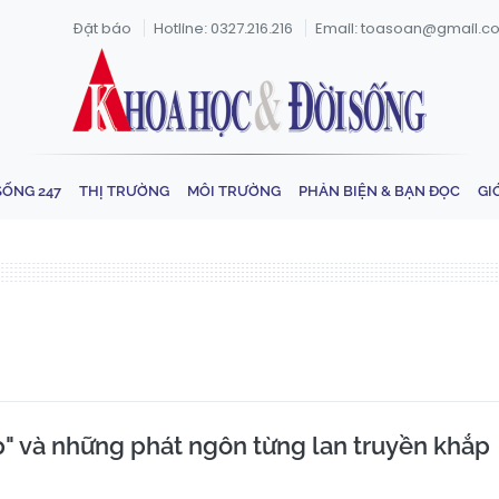
Đặt báo
Hotline: 0327.216.216
Email: toasoan@gmail.c
SỐNG 247
THỊ TRƯỜNG
MÔI TRƯỜNG
PHẢN BIỆN & BẠN ĐỌC
GI
p" và những phát ngôn từng lan truyền khắp