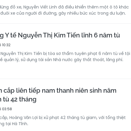
ừng đỗ xe, Nguyễn Viết Linh đã điều khiển thêm một ô tô khác
đuôi xe của người đi đường, gây nhiều bức xúc trong dư luận.
g Y tế Nguyễn Thị Kim Tiến lĩnh 6 năm tù
 10:32
 Nguyễn Thị Kim Tiến bị tòa sơ thẩm tuyên phạt 6 năm tù về tội
 quản lý, sử dụng tài sản Nhà nước gây thất thoát, lãng phí.
m cắp liên tiếp nam thanh niên sinh năm
 tù 42 tháng
6 03:58
ắp, Hoàng Văn Lợi bị xử phạt 42 tháng tù giam, với tổng thiệt
ng tại Hà Tĩnh.