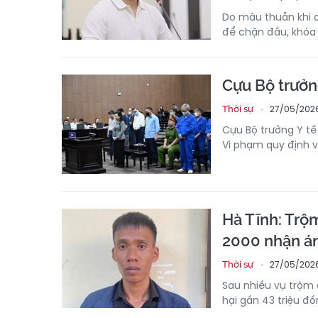
Do mâu thuẫn khi d
để chặn đầu, khóa 
Cựu Bộ trưởn
27/05/2026
Thời sự
Cựu Bộ trưởng Y tế
Vi phạm quy định về
Hà Tĩnh: Trộ
2000 nhận án
27/05/202
Thời sự
Sau nhiều vụ trộm c
hại gần 43 triệu đồ