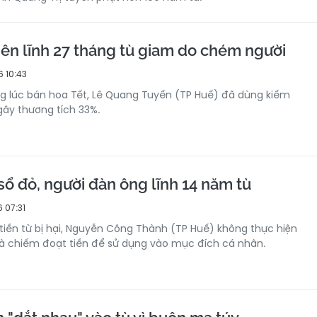
ên lĩnh 27 tháng tù giam do chém người
 10:43
g lúc bán hoa Tết, Lê Quang Tuyến (TP Huế) đã dùng kiếm
ây thương tích 33%.
sổ đỏ, người đàn ông lĩnh 14 năm tù
 07:31
tiền từ bị hại, Nguyễn Công Thành (TP Huế) không thực hiện
à chiếm đoạt tiền để sử dụng vào mục đích cá nhân.