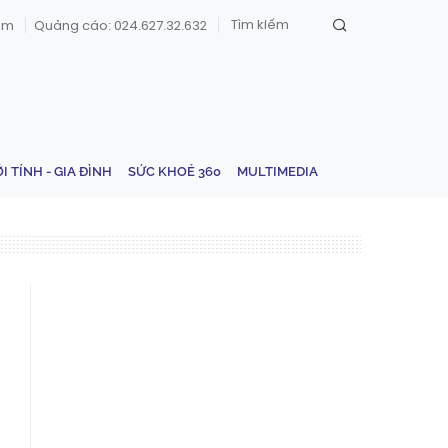
om
Quảng cáo: 024.627.32.632
ỚI TÍNH - GIA ĐÌNH
SỨC KHOẺ 360
MULTIMEDIA