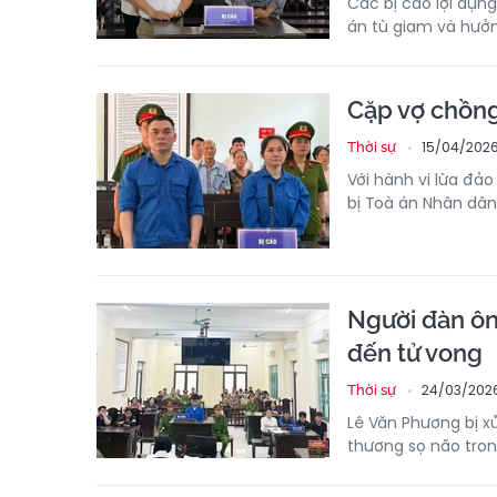
Các bị cáo lợi dụng
án tù giam và hưởn
Cặp vợ chồng
15/04/2026
Thời sự
Với hành vi lừa đả
bị Toà án Nhân dân
Người đàn ôn
đến tử vong
24/03/2026
Thời sự
Lê Văn Phương bị x
thương sọ não tron