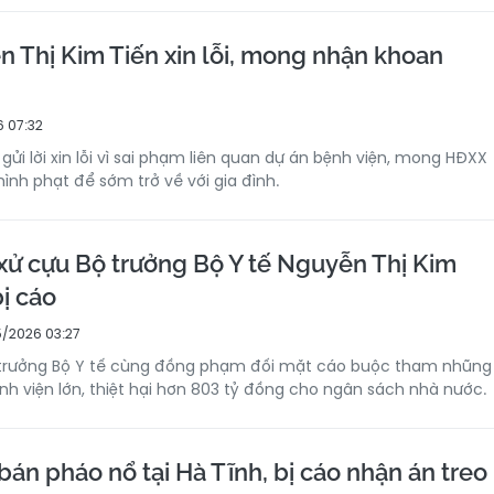
n Thị Kim Tiến xin lỗi, mong nhận khoan
 07:32
gửi lời xin lỗi vì sai phạm liên quan dự án bệnh viện, mong HĐXX
ình phạt để sớm trở về với gia đình.
xử cựu Bộ trưởng Bộ Y tế Nguyễn Thị Kim
ị cáo
/2026 03:27
 trưởng Bộ Y tế cùng đồng phạm đối mặt cáo buộc tham nhũng
nh viện lớn, thiệt hại hơn 803 tỷ đồng cho ngân sách nhà nước.
án pháo nổ tại Hà Tĩnh, bị cáo nhận án treo