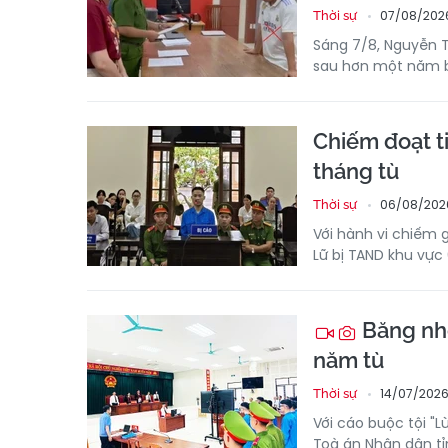
07/08/202
Thời sự
Sáng 7/8, Nguyễn T
sau hơn một năm bị
Chiếm đoạt t
tháng tù
06/08/2026
Thời sự
Với hành vi chiếm 
Lữ bị TAND khu vực 
Băng nhó
năm tù
14/07/2026
Thời sự
Với cáo buộc tội "
Toà án Nhân dân tỉ