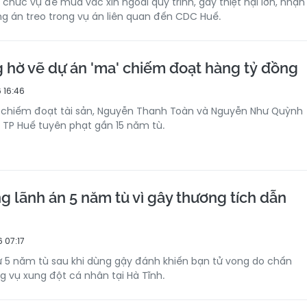
 chức vụ để mua vắc xin ngoài quy trình, gây thiệt hại lớn, nhận
g án treo trong vụ án liên quan đến CDC Huế.
 hờ vẽ dự án 'ma' chiếm đoạt hàng tỷ đồng
 16:46
o chiếm đoạt tài sản, Nguyễn Thanh Toàn và Nguyễn Như Quỳnh
 TP Huế tuyên phạt gần 15 năm tù.
g lãnh án 5 năm tù vì gây thương tích dẫn
 07:17
ử 5 năm tù sau khi dùng gậy đánh khiến bạn tử vong do chấn
g vụ xung đột cá nhân tại Hà Tĩnh.