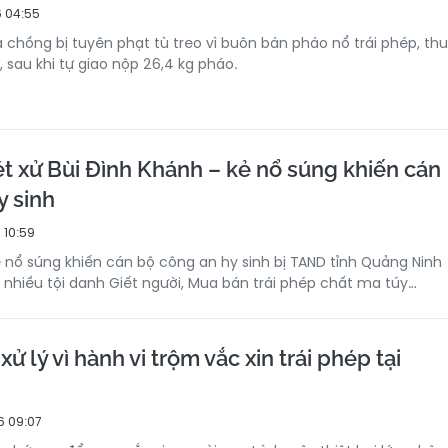
 04:55
 chồng bị tuyên phạt tù treo vì buôn bán pháo nổ trái phép, thu
g, sau khi tự giao nộp 26,4 kg pháo.
ét xử Bùi Đình Khánh – kẻ nổ súng khiến cán
y sinh
 10:59
ẻ nổ súng khiến cán bộ công an hy sinh bị TAND tỉnh Quảng Ninh
i nhiều tội danh Giết người, Mua bán trái phép chất ma túy…
xử lý vì hành vi trộm vắc xin trái phép tại
6 09:07