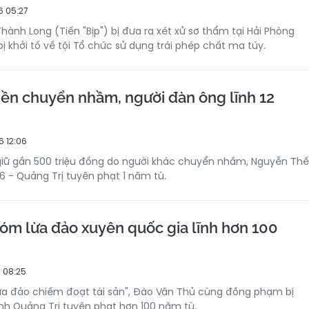
6 05:27
hành Long (Tiến "Bịp") bị đưa ra xét xử sơ thẩm tại Hải Phòng
 khởi tố về tội Tổ chức sử dụng trái phép chất ma túy.
iền chuyển nhầm, người đàn ông lĩnh 12
 12:06
giữ gần 500 triệu đồng do người khác chuyển nhầm, Nguyễn Thế
6 - Quảng Trị tuyên phạt 1 năm tù.
m lừa đảo xuyên quốc gia lĩnh hơn 100
 08:25
Lừa đảo chiếm đoạt tài sản", Đào Văn Thủ cùng đồng phạm bị
nh Quảng Trị tuyên phạt hơn 100 năm tù.