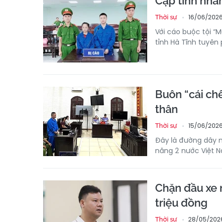
Cặp tình nhân
16/06/2026
Thời sự
Với cáo buộc tội “
tỉnh Hà Tĩnh tuyên 
Buôn “cái chế
thân
15/06/2026
Thời sự
Đây là đường dây m
năng 2 nước Việt N
Chặn đầu xe 
triệu đồng
28/05/2026
Thời sự