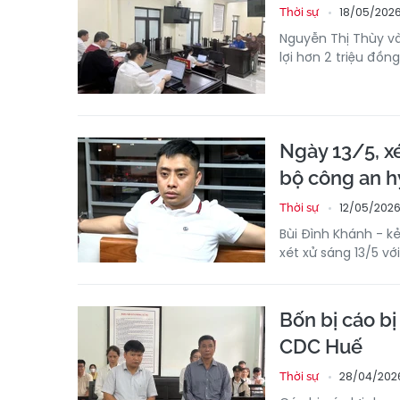
18/05/2026
Thời sự
Nguyễn Thị Thùy và
lợi hơn 2 triệu đồn
Ngày 13/5, x
bộ công an h
12/05/2026
Thời sự
Bùi Đình Khánh - k
xét xử sáng 13/5 vớ
Bốn bị cáo bị 
CDC Huế
28/04/202
Thời sự