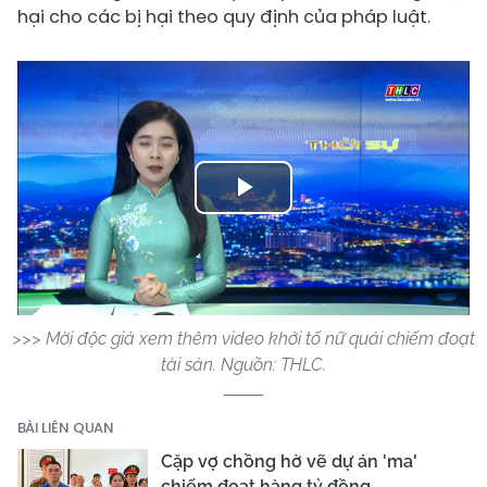
hại cho các bị hại theo quy định của pháp luật.
Play
Video
>>> Mời độc giả xem thêm video khởi tố nữ quái chiếm đoạt
tài sản. Nguồn: THLC.
BÀI LIÊN QUAN
Cặp vợ chồng hờ vẽ dự án 'ma'
chiếm đoạt hàng tỷ đồng