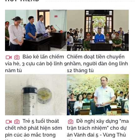
Bảo kê lấn chiếm
Chiếm đoạt tiền chuyển
vỉa hè, 3 cựu cán bộ lĩnh 9
nhầm, người đàn ông lĩnh
năm tù
12 tháng tù
Trẻ 5 tuổi thoát
Đề nghị xây dựng "ma
chết nhờ phát hiện sớm
trận trách nhiệm" cho dự
pin cúc áo mắc trong
án Vành đai 5 - Vùng Thủ