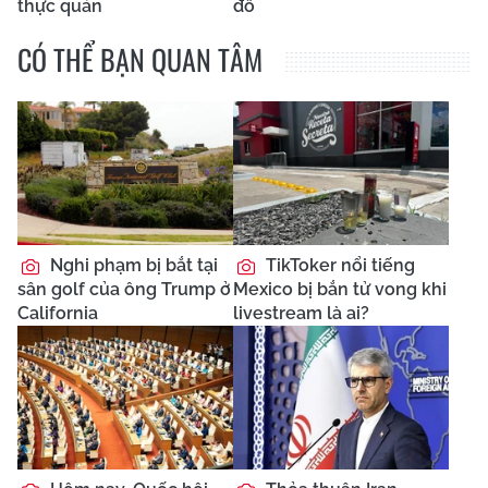
thực quản
đô
CÓ THỂ BẠN QUAN TÂM
Nghi phạm bị bắt tại
TikToker nổi tiếng
sân golf của ông Trump ở
Mexico bị bắn tử vong khi
California
livestream là ai?