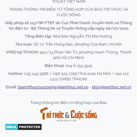
THUẬT VIỆT NAM
TRANG THÔNG TIN ĐIỆN TỬ TỔNG HỢP CỦA BÁO TRI THỨC VÀ
CUỘC SỐNG
Giấy phép số 113/GP-TTĐT do Cục Phát thanh, truyền hình và Thông
tin điện tử - Bộ Thông tin và Truyền thông cấp ngày 08/07/2021
Tổng Biên tập:
Nhà báo Nguyễn Thị Mai Hương
Tòa soạn:
Số 70 Trần Hưng Đạo, phường Cửa Nam, Hà Nội
VPĐD tại TP.HCM:
590/24 Phan Văn Trị, phường Hạnh Thông, Thành
phố Hồ Chí Minh
Điện thoại:
024 6 254 3519
Hotline:
035 249 5588 / 096 523 7756 (Toà soạn Hà Nội) / 091 122
1222 (VPĐD TPHCM)
Email:
baotrithuccuocsong@kienthuc.net.vn
-
tkts@kienthuc.net.vn
Trang thông tin điện tử tổng hợp của Báo