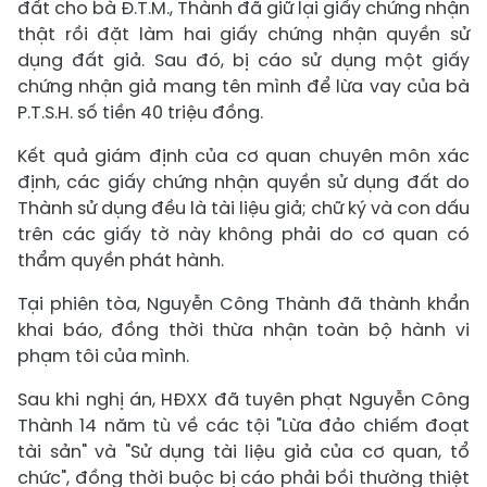
đất cho bà Đ.T.M., Thành đã giữ lại giấy chứng nhận
thật rồi đặt làm hai giấy chứng nhận quyền sử
dụng đất giả. Sau đó, bị cáo sử dụng một giấy
chứng nhận giả mang tên mình để lừa vay của bà
P.T.S.H. số tiền 40 triệu đồng.
Kết quả giám định của cơ quan chuyên môn xác
định, các giấy chứng nhận quyền sử dụng đất do
Thành sử dụng đều là tài liệu giả; chữ ký và con dấu
trên các giấy tờ này không phải do cơ quan có
thẩm quyền phát hành.
Tại phiên tòa, Nguyễn Công Thành đã thành khẩn
khai báo, đồng thời thừa nhận toàn bộ hành vi
phạm tôi của mình.
Sau khi nghị án, HĐXX đã tuyên phạt Nguyễn Công
Thành 14 năm tù về các tội "Lừa đảo chiếm đoạt
tài sản" và "Sử dụng tài liệu giả của cơ quan, tổ
chức", đồng thời buộc bị cáo phải bồi thường thiệt