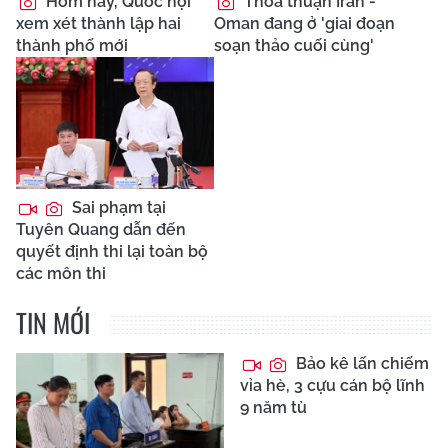
Hôm nay, Quốc hội
Thỏa thuận Iran -
xem xét thành lập hai
Oman đang ở 'giai đoạn
thành phố mới
soạn thảo cuối cùng'
Sai phạm tại
Tuyên Quang dẫn đến
quyết định thi lại toàn bộ
các môn thi
TIN MỚI
Bảo kê lấn chiếm
vỉa hè, 3 cựu cán bộ lĩnh
9 năm tù