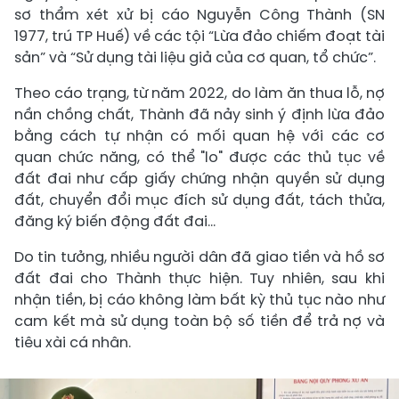
sơ thẩm xét xử bị cáo Nguyễn Công Thành (SN
1977, trú TP Huế) về các tội “Lừa đảo chiếm đoạt tài
sản” và “Sử dụng tài liệu giả của cơ quan, tổ chức”.
Theo cáo trạng, từ năm 2022, do làm ăn thua lỗ, nợ
nần chồng chất, Thành đã nảy sinh ý định lừa đảo
bằng cách tự nhận có mối quan hệ với các cơ
quan chức năng, có thể "lo" được các thủ tục về
đất đai như cấp giấy chứng nhận quyền sử dụng
đất, chuyển đổi mục đích sử dụng đất, tách thửa,
đăng ký biến động đất đai...
Do tin tưởng, nhiều người dân đã giao tiền và hồ sơ
đất đai cho Thành thực hiện. Tuy nhiên, sau khi
nhận tiền, bị cáo không làm bất kỳ thủ tục nào như
cam kết mà sử dụng toàn bộ số tiền để trả nợ và
tiêu xài cá nhân.