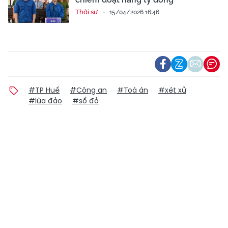
Thời sự
15/04/2026 16:46
#TP Huế
#Công an
#Toà án
#xét xử
#lừa đảo
#sổ đỏ