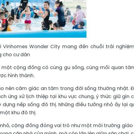
ại Vinhomes Wonder City mang đến chuỗi trải nghiệm
g cho cư dân
y, một cộng đồng có cùng gu sống, cùng mối quan tâ
ợc hình thành.
o nên cảm giác an tâm trong đời sống thường nhật. Đ
ch ứng xử lịch thiệp tại khu vực chung, ý thức giữ gìn 
 dựng nếp sống đô thị. Những điều tưởng nhỏ ấy lại q
một khu đô thị.
n nhỏ, cộng đồng đóng vai trò như một môi trường giáo
 trong căn nhà của mình, mà còn lớn lên giữa sân chơi, 