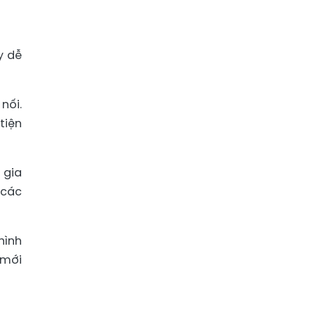
y dễ
nối.
tiện
 gia
 các
hình
 mới