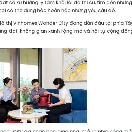
 đạt có xu hướng ly tâm khỏi lõi đô thị cũ, tìm đến những
nơi có thể dung hòa hoàn hảo những yêu cầu đó.
đô thị Vinhomes Wonder City đang dẫn đầu tại phía Tâ
áng đạt, không gian xanh rộng mở và hội tụ cộng đồn
der City đã nhận bàn giao nhà, mở ra nhịp sống mới