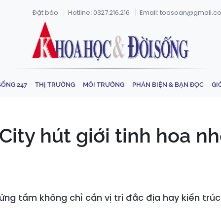
Đặt báo
Hotline: 0327.216.216
Email: toasoan@gmail.c
SỐNG 247
THỊ TRƯỜNG
MÔI TRƯỜNG
PHẢN BIỆN & BẠN ĐỌC
GI
ity hút giới tinh hoa n
ứng tầm không chỉ cần vị trí đắc địa hay kiến trú