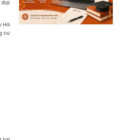
 đại
y Hà
g cư
 tại