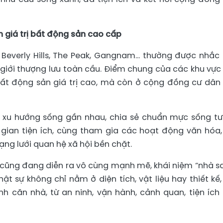
 giá trị bất động sản cao cấp
 Beverly Hills, The Peak, Gangnam… thường được nhắc
 giới thượng lưu toàn cầu. Điểm chung của các khu vực
bất động sản giá trị cao, mà còn ở cộng đồng cư dân 
ó xu hướng sống gần nhau, chia sẻ chuẩn mực sống t
gian tiện ích, cùng tham gia các hoạt động văn hóa,
ng lưới quan hệ xã hội bền chặt.
y cũng đang diễn ra vô cùng mạnh mẽ, khái niệm “nhà s
thật sự không chỉ nằm ở diện tích, vật liệu hay thiết kế
 căn nhà, từ an ninh, vận hành, cảnh quan, tiện ích