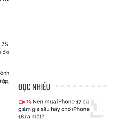
,7%.
h đa
hành
tập,
ĐỌC NHIỀU
Nên mua iPhone 17 cũ
giảm giá sâu hay chờ iPhone
18 ra mắt?