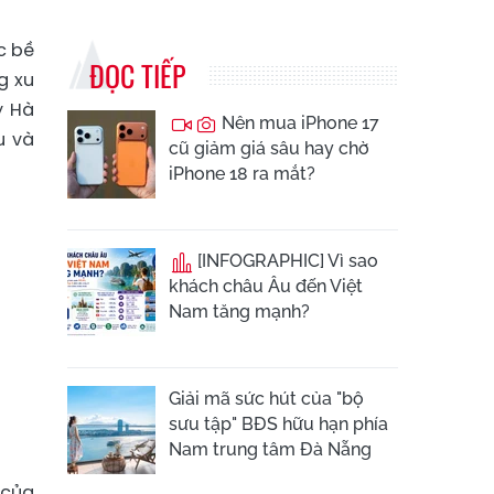
c bề
ĐỌC TIẾP
g xu
y Hà
Nên mua iPhone 17
u và
cũ giảm giá sâu hay chờ
iPhone 18 ra mắt?
[INFOGRAPHIC] Vì sao
khách châu Âu đến Việt
Nam tăng mạnh?
Giải mã sức hút của "bộ
sưu tập" BĐS hữu hạn phía
Nam trung tâm Đà Nẵng
 của