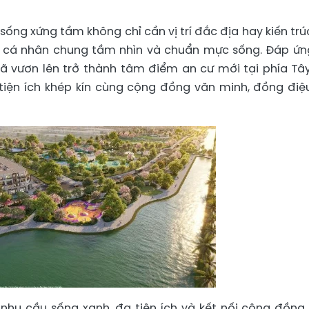
 sống xứng tầm không chỉ cần vị trí đắc địa hay kiến trú
ng cá nhân chung tầm nhìn và chuẩn mực sống. Đáp ứn
ã vươn lên trở thành tâm điểm an cư mới tại phía Tâ
tiện ích khép kín cùng cộng đồng văn minh, đồng điệ
hu cầu sống xanh, đa tiện ích và kết nối cộng đồng