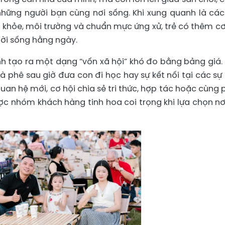
 những người bạn cùng nơi sống. Khi xung quanh là các
c khỏe, môi trường và chuẩn mực ứng xử, trẻ có thêm cơ
 đời sống hằng ngày.
nh tạo ra một dạng “vốn xã hội” khó đo bằng bảng giá.
à phê sau giờ đưa con đi học hay sự kết nối tại các sự 
an hệ mới, cơ hội chia sẻ tri thức, hợp tác hoặc cùng 
được nhóm khách hàng tinh hoa coi trọng khi lựa chọn nơ