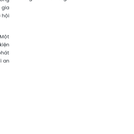
 gia
 hội
 Một
kiện
phát
i an