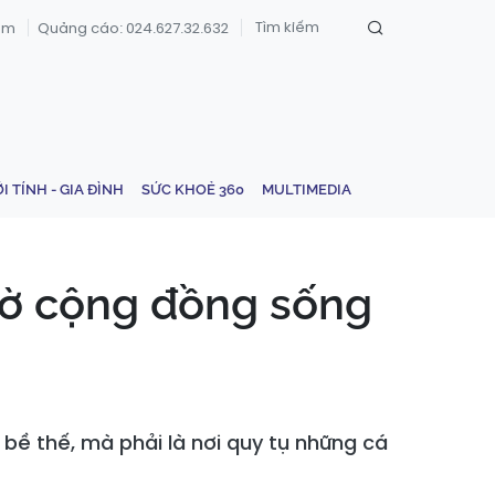
om
Quảng cáo: 024.627.32.632
ỚI TÍNH - GIA ĐÌNH
SỨC KHOẺ 360
MULTIMEDIA
hờ cộng đồng sống
c bề thế, mà phải là nơi quy tụ những cá