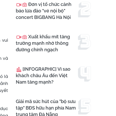
Đơn vị tổ chức cảnh
báo lừa đảo "vé nội bộ"
concert BIGBANG Hà Nội
Xuất khẩu mít tăng
 vui
trưởng mạnh nhờ thông
đường chính ngạch
m và
[INFOGRAPHIC] Vì sao
khách châu Âu đến Việt
ó là
Nam tăng mạnh?
cảnh
uyết
Giải mã sức hút của "bộ sưu
tập" BĐS hữu hạn phía Nam
 dục
trung tâm Đà Nẵng
công