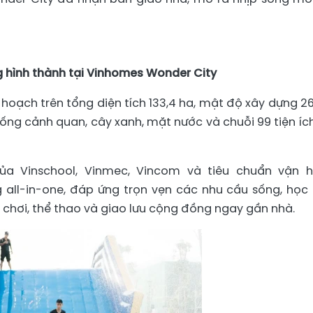
 hình thành tại Vinhomes Wonder City
oạch trên tổng diện tích 133,4 ha, mật độ xây dựng 26
ống cảnh quan, cây xanh, mặt nước và chuỗi 99 tiện íc
của Vinschool, Vinmec, Vincom và tiêu chuẩn vận 
all-in-one, đáp ứng trọn vẹn các nhu cầu sống, học 
chơi, thể thao và giao lưu cộng đồng ngay gần nhà.