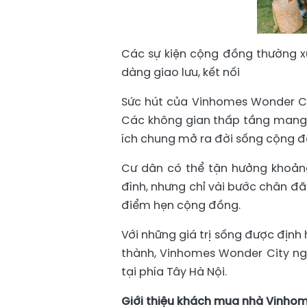
Các sự kiện cộng đồng thường 
dàng giao lưu, kết nối
Sức hút của Vinhomes Wonder Cit
Các không gian thấp tầng mang đế
ích chung mở ra đời sống cộng đ
Cư dân có thể tận hưởng khoảng
đình, nhưng chỉ vài bước chân đã
điểm hẹn cộng đồng.
Với những giá trị sống được địn
thành, Vinhomes Wonder City n
tại phía Tây Hà Nội.
Giới thiệu khách mua nhà Vinhom