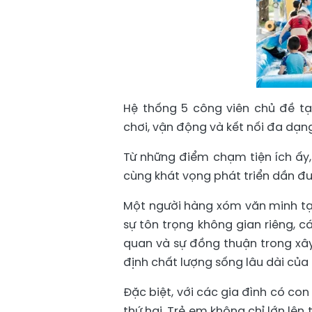
Hệ thống 5 công viên chủ đề t
chơi, vận động và kết nối đa dạn
Từ những điểm chạm tiện ích ấ
cùng khát vọng phát triển dần đư
Một người hàng xóm văn minh tạ
sự tôn trọng không gian riêng, cá
quan và sự đồng thuận trong xây
định chất lượng sống lâu dài của 
Đặc biệt, với các gia đình có co
thứ hai. Trẻ em không chỉ lớn lên