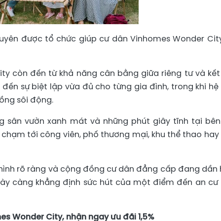
xuyên được tổ chức giúp cư dân Vinhomes Wonder Cit
y còn đến từ khả năng cân bằng giữa riêng tư và kết 
n sự biệt lập vừa đủ cho từng gia đình, trong khi hệ 
ồng sôi động.
 sân vườn xanh mát và những phút giây tĩnh tại bên
 chạm tới công viên, phố thương mại, khu thể thao hay
h hình rõ ràng và cộng đồng cư dân đẳng cấp đang dần 
gày càng khẳng định sức hút của một điểm đến an cư
es Wonder City, nhận ngay ưu đãi 1,5%