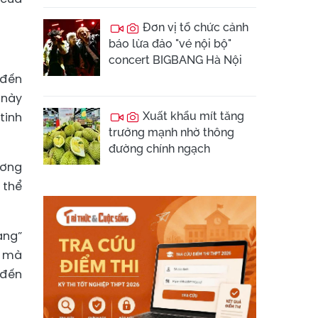
Đơn vị tổ chức cảnh
báo lừa đảo "vé nội bộ"
concert BIGBANG Hà Nội
 đến
 này
tinh
Xuất khẩu mít tăng
trưởng mạnh nhờ thông
đường chính ngạch
ương
 thể
ang”
, mà
 đến