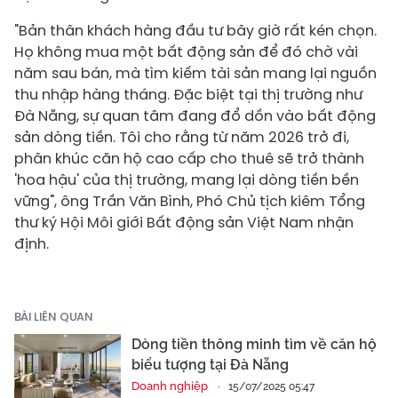
"Bản thân khách hàng đầu tư bây giờ rất kén chọn.
Họ không mua một bất động sản để đó chờ vài
năm sau bán, mà tìm kiếm tài sản mang lại nguồn
thu nhập hàng tháng. Đặc biệt tại thị trường như
Đà Nẵng, sự quan tâm đang đổ dồn vào bất động
sản dòng tiền. Tôi cho rằng từ năm 2026 trở đi,
phân khúc căn hộ cao cấp cho thuê sẽ trở thành
'hoa hậu' của thị trường, mang lại dòng tiền bền
vững", ông Trần Văn Bình, Phó Chủ tịch kiêm Tổng
thư ký Hội Môi giới Bất động sản Việt Nam nhận
định.
BÀI LIÊN QUAN
Dòng tiền thông minh tìm về căn hộ
biểu tượng tại Đà Nẵng
Doanh nghiệp
15/07/2025 05:47