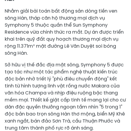
Nhằm giải bài toán bất động sản dòng tiền ven
sông Hàn, tháp căn hộ thương mại dịch vụ
Symphony 5 thuộc quần thể Sun Symphony
Residence vừa chính thức ra mắt. Dự án được triển
khai trên quỹ đất quy hoạch thương mại dịch vụ
rộng 11.371m² mặt đường Lê Văn Duyệt soi bóng
sông Hàn.
Sở hữu vị thế đắc địa mặt sông, Symphony 5 được
tạo tác như một tác phẩm nghệ thuật kiến trúc
độc bản nhờ triết lý "phù điêu chuyển động" kết
tinh từ hình tượng linh vật rồng nước Makara của
văn hóa Champa và nhịp điệu ruộng bậc thang
mềm mại. Thiết kế giật cấp tinh tế mang lại cho cư
dân đặc quyền thưởng ngoạn tầm nhìn "5 trong 1"
độc bản bao trọn sông Hàn thơ mộng, biển Mỹ Khê
xanh ngắt, bán đảo Sơn Trà, cầu Thuận Phước và
trung tâm thành phố rực rỡ ánh sáng.