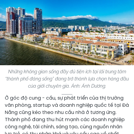
Những không gian sống đầy đủ tiện ích tại lõi trung tâm
“thành phố đáng sống” đang trở thành lựa chọn hàng đầu
của giới chuyên gia. Ảnh: Ánh Dương.
​Ở góc độ cung - cầu, sự phát triển của thị trường
văn phòng, startup và doanh nghiệp quốc tế tại Đà
Nẵng cũng kéo theo nhu cầu nhà ở tương ứng.
Thành phố đang thu hút mạnh các doanh nghiệp
công nghệ, tài chính, sáng tạo, cùng nguồn nhân
lực trẻ, có thu nhập khá và yêu cầu cao về chất