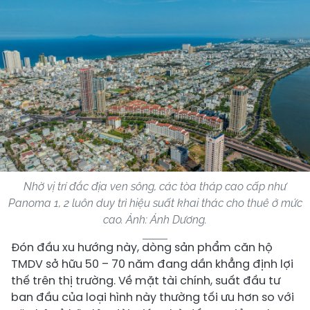
Nhờ vị trí đắc địa ven sông, các tòa tháp cao cấp như
Panoma 1, 2 luôn duy trì hiệu suất khai thác cho thuê ở mức
cao. Ảnh: Ánh Dương.
​Đón đầu xu hướng này, dòng sản phẩm căn hộ
TMDV sở hữu 50 – 70 năm đang dần khẳng định lợi
thế trên thị trường. Về mặt tài chính, suất đầu tư
ban đầu của loại hình này thường tối ưu hơn so với