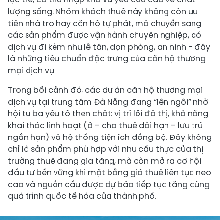
lượng sống. Nhóm khách thuê này không còn ưu
tiên nhà trọ hay căn hộ tự phát, mà chuyển sang
các sản phẩm được vận hành chuyên nghiệp, có
dịch vụ đi kèm như lễ tân, dọn phòng, an ninh - đây
là những tiêu chuẩn đặc trưng của căn hộ thương
mại dịch vụ.
Trong bối cảnh đó, các dự án căn hộ thương mại
dịch vụ tại trung tâm Đà Nẵng đang “lên ngôi” nhờ
hội tụ ba yếu tố then chốt: vị trí lõi đô thị, khả năng
khai thác linh hoạt (ở – cho thuê dài hạn – lưu trú
ngắn hạn) và hệ thống tiện ích đồng bộ. Đây không
chỉ là sản phẩm phù hợp với nhu cầu thực của thị
trường thuê đang gia tăng, mà còn mở ra cơ hội
đầu tư bền vững khi mặt bằng giá thuê liên tục neo
cao và nguồn cầu được dự báo tiếp tục tăng cùng
quá trình quốc tế hóa của thành phố.​