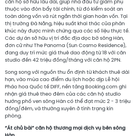
căn hộ sở hữu lâu dài, giúp nhà đầu tư giảm phụ
thuộc vào đòn bẩy tài chính, từ đó kiểm soát an
toàn dòng vốn và rút ngắn thời gian hoàn vốn. Tại
thị trường Đà Nẵng, hiệu suất khai thác của phân
khúc này được minh chứng qua các số liệu thực tế.
Các dự án sở hữu vị trí đắc địa dọc bờ sông Hàn,
đơn cử như The Panoma (Sun Cosmo Residence),
đang duy trì mức giá thuê dao động từ 18 với căn
studio đến 42 triệu đồng/tháng với căn hộ 2PN.
Song song với nguồn thu ổn định từ khách thuê dài
hạn, vào mùa cao điểm du lịch hoặc dịp Lễ hội
Pháo hoa Quốc tế DIFF, nền tảng Booking.com ghi
nhận giá thuê theo đêm của các căn hộ studio
hướng phố ven sông Hàn có thể đạt mức 2 - 3 triệu
đồng/đêm, và thường xuyên ở tình trạng kín
phòng.
“Át chủ bài” căn hộ thương mại dịch vụ bên sông
Hàn