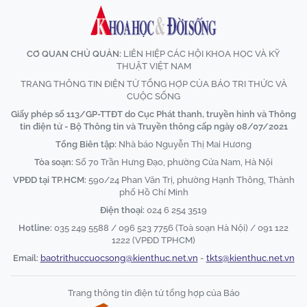
CƠ QUAN CHỦ QUẢN:
LIÊN HIỆP CÁC HỘI KHOA HỌC VÀ KỸ
THUẬT VIỆT NAM
TRANG THÔNG TIN ĐIỆN TỬ TỔNG HỢP CỦA BÁO TRI THỨC VÀ
CUỘC SỐNG
Giấy phép số 113/GP-TTĐT do Cục Phát thanh, truyền hình và Thông
tin điện tử - Bộ Thông tin và Truyền thông cấp ngày 08/07/2021
Tổng Biên tập:
Nhà báo Nguyễn Thị Mai Hương
Tòa soạn:
Số 70 Trần Hưng Đạo, phường Cửa Nam, Hà Nội
VPĐD tại TP.HCM:
590/24 Phan Văn Trị, phường Hạnh Thông, Thành
phố Hồ Chí Minh
Điện thoại:
024 6 254 3519
Hotline:
035 249 5588 / 096 523 7756 (Toà soạn Hà Nội) / 091 122
1222 (VPĐD TPHCM)
Email:
baotrithuccuocsong@kienthuc.net.vn
-
tkts@kienthuc.net.vn
Trang thông tin điện tử tổng hợp của Báo