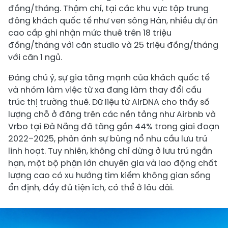
đồng/tháng. Thậm chí, tại các khu vực tập trung
đông khách quốc tế như ven sông Hàn, nhiều dự án
cao cấp ghi nhận mức thuê trên 18 triệu
đồng/tháng với căn studio và 25 triệu đồng/tháng
với căn 1 ngủ.
Đáng chú ý, sự gia tăng mạnh của khách quốc tế
và nhóm làm việc từ xa đang làm thay đổi cấu
trúc thị trường thuê. Dữ liệu từ AirDNA cho thấy số
lượng chỗ ở đăng trên các nền tảng như Airbnb và
Vrbo tại Đà Nẵng đã tăng gần 44% trong giai đoạn
2022–2025, phản ánh sự bùng nổ nhu cầu lưu trú
linh hoạt. Tuy nhiên, không chỉ dừng ở lưu trú ngắn
hạn, một bộ phận lớn chuyên gia và lao động chất
lượng cao có xu hướng tìm kiếm không gian sống
ổn định, đầy đủ tiện ích, có thể ở lâu dài.​