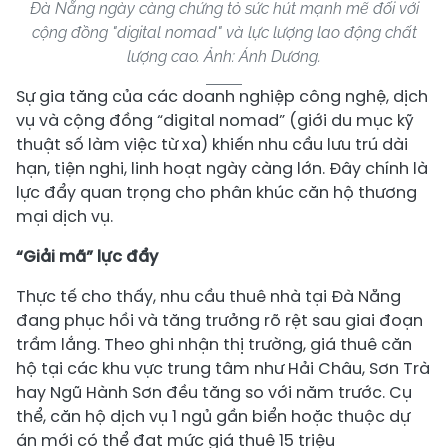
Đà Nẵng ngày càng chứng tỏ sức hút mạnh mẽ đối với
cộng đồng "digital nomad" và lực lượng lao động chất
lượng cao. Ảnh: Ánh Dương.
​Sự gia tăng của các doanh nghiệp công nghệ, dịch
vụ và cộng đồng “digital nomad” (giới du mục kỹ
thuật số làm việc từ xa) khiến nhu cầu lưu trú dài
hạn, tiện nghi, linh hoạt ngày càng lớn. Đây chính là
lực đẩy quan trọng cho phân khúc căn hộ thương
mại dịch vụ.
“Giải mã” lực đẩy
Thực tế cho thấy, nhu cầu thuê nhà tại Đà Nẵng
đang phục hồi và tăng trưởng rõ rệt sau giai đoạn
trầm lắng. Theo ghi nhận thị trường, giá thuê căn
hộ tại các khu vực trung tâm như Hải Châu, Sơn Trà
hay Ngũ Hành Sơn đều tăng so với năm trước. Cụ
thể, căn hộ dịch vụ 1 ngủ gần biển hoặc thuộc dự
án mới có thể đạt mức giá thuê 15 triệu