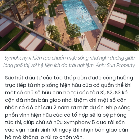
Symphony 5 kiến tạo chuẩn mực sống như nghỉ dưỡng giữa
lòng phố thị với hệ tiện ích đa trải nghiệm. Ảnh: Sun Property.
​Sức hút đầu tư của tòa tháp còn được cộng hưởng
trực tiếp từ nhịp sống hiện hữu của cả quần thể khi
một số chủ sở hữu căn hộ tại các tòa S1, S2, S3 kề
cận đã nhận bàn giao nhà, thậm chí một số căn
nhận sổ đỏ chỉ sau 2 năm ra mắt dự án. Nhịp sống
phồn vinh hiện hữu của cả tổ hợp sẽ là bệ phóng
tức thì, giúp chủ sở hữu Symphony 5 đưa tài sản
vào vận hành sinh lời ngay khi nhận bàn giao căn
hộ mà không lo rủi ro chôn vốn.