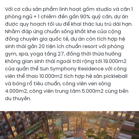
Với cơ cấu sản phẩm linh hoạt gồm studio và căn 1
phòng ngủ + 1 chiếm đến gần 90% quỹ căn, dự án
được quy hoạch tối ưu để khai thác lưu trú dài hạn.
Nhằm đáp ứng chuẩn sống khắt khe của cộng
đồng chuyên gia quốc tế, dự án còn tích hợp hệ
sinh thái gần 20 tiện ích chuẩn resort với phòng
gym, spa, yoga tầng 27, đồng thời thừa hưởng
không gian sinh thái ngoài trời rộng tới 19.000m2
của quần thể Sun Symphony Residence với công
viên thể thao 10.000m2 tích hợp hệ sân pickleball
và bóng rổ tiêu chuẩn, công viên ven sông
4.000m2, công viên trung tâm 5.000m2 cùng bến
du thuyền.​