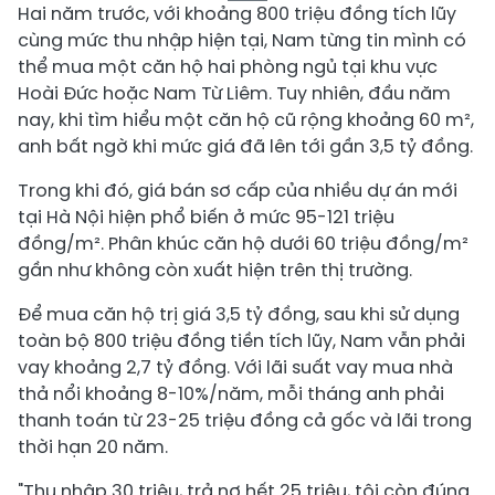
Hai năm trước, với khoảng 800 triệu đồng tích lũy
cùng mức thu nhập hiện tại, Nam từng tin mình có
thể mua một căn hộ hai phòng ngủ tại khu vực
Hoài Đức hoặc Nam Từ Liêm. Tuy nhiên, đầu năm
nay, khi tìm hiểu một căn hộ cũ rộng khoảng 60 m²,
anh bất ngờ khi mức giá đã lên tới gần 3,5 tỷ đồng.
Trong khi đó, giá bán sơ cấp của nhiều dự án mới
tại Hà Nội hiện phổ biến ở mức 95-121 triệu
đồng/m². Phân khúc căn hộ dưới 60 triệu đồng/m²
gần như không còn xuất hiện trên thị trường.
Để mua căn hộ trị giá 3,5 tỷ đồng, sau khi sử dụng
toàn bộ 800 triệu đồng tiền tích lũy, Nam vẫn phải
vay khoảng 2,7 tỷ đồng. Với lãi suất vay mua nhà
thả nổi khoảng 8-10%/năm, mỗi tháng anh phải
thanh toán từ 23-25 triệu đồng cả gốc và lãi trong
thời hạn 20 năm.
"Thu nhập 30 triệu, trả nợ hết 25 triệu, tôi còn đúng