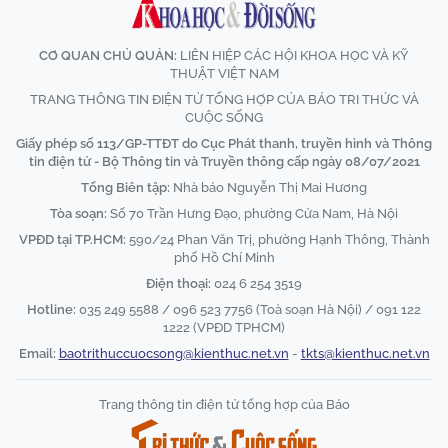
CƠ QUAN CHỦ QUẢN:
LIÊN HIỆP CÁC HỘI KHOA HỌC VÀ KỸ
THUẬT VIỆT NAM
TRANG THÔNG TIN ĐIỆN TỬ TỔNG HỢP CỦA BÁO TRI THỨC VÀ
CUỘC SỐNG
Giấy phép số 113/GP-TTĐT do Cục Phát thanh, truyền hình và Thông
tin điện tử - Bộ Thông tin và Truyền thông cấp ngày 08/07/2021
Tổng Biên tập:
Nhà báo Nguyễn Thị Mai Hương
Tòa soạn:
Số 70 Trần Hưng Đạo, phường Cửa Nam, Hà Nội
VPĐD tại TP.HCM:
590/24 Phan Văn Trị, phường Hạnh Thông, Thành
phố Hồ Chí Minh
Điện thoại:
024 6 254 3519
Hotline:
035 249 5588 / 096 523 7756 (Toà soạn Hà Nội) / 091 122
1222 (VPĐD TPHCM)
Email:
baotrithuccuocsong@kienthuc.net.vn
-
tkts@kienthuc.net.vn
Trang thông tin điện tử tổng hợp của Báo