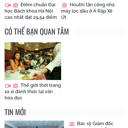
Điểm chuẩn Đại
Houthi tấn công nhà
học Bách khoa Hà Nội
máy lọc dầu ở Ả Rập Xê
cao nhất đạt 29,54 điểm
Út
CÓ THỂ BẠN QUAN TÂM
Thế giới thời trang
xa xỉ đánh thức lại văn
hóa đọc
TIN MỚI
Bác sỹ Giám đốc