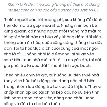
Khánh Linh chi 7 triệu đồng/tháng để thuê một phòng
master trong căn hộ cao cấp 3 phòng ngủ. Ảnh: NVCC
"Nhiều người bảo tôi hoang phí, sao không để dành
tiền đó mà trả góp mua nhà. Nhưng nhìn bạn bè
xung quanh, có những người mỗi tháng mở mắt ra
là nghĩ đến khoản nợ bủa vây, không dám đổi việc,
không dám ăn tiêu, cuộc sống căng thẳng như dây
đàn. Tôi tự hỏi: Mục đích cuối cùng của một ngôi
nhà là gì? Chẳng phải là để mang lại sự an yên
sao? Nếu mua nhà mà mất đi sự an yên đó, thì cái
giá phải trả là quá đắt", Khánh Linh bộc bạch.
Theo nhiều chuyên gia, xu hướng ưu tiên thuê nhà
thay vì sở hữu bất động sản đang dần phổ biến
trong nhóm lao động trẻ tại các đô thị lớn. Thay vì
chấp nhận áp lực tài chính kéo dài, họ ưu tiên tính
linh hoạt trong công việc, nâng cao chất lượng
sống và đầu tư cho bản thân.