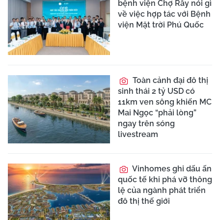
bệnh viện Chợ Rẫy nói gì
về việc hợp tác với Bệnh
viện Mặt trời Phú Quốc
Toàn cảnh đại đô thị
sinh thái 2 tỷ USD có
11km ven sông khiến MC
Mai Ngọc “phải lòng”
ngay trên sóng
livestream
Vinhomes ghi dấu ấn
quốc tế khi phá vỡ thông
lệ của ngành phát triển
đô thị thế giới