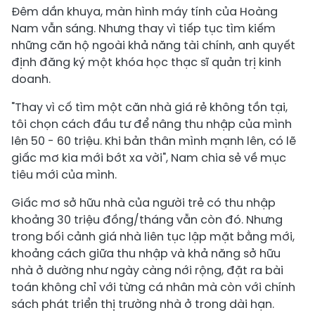
Đêm dần khuya, màn hình máy tính của Hoàng
Nam vẫn sáng. Nhưng thay vì tiếp tục tìm kiếm
những căn hộ ngoài khả năng tài chính, anh quyết
định đăng ký một khóa học thạc sĩ quản trị kinh
doanh.
"Thay vì cố tìm một căn nhà giá rẻ không tồn tại,
tôi chọn cách đầu tư để nâng thu nhập của mình
lên 50 - 60 triệu. Khi bản thân mình mạnh lên, có lẽ
giấc mơ kia mới bớt xa vời", Nam chia sẻ về mục
tiêu mới của mình.
Giấc mơ sở hữu nhà của người trẻ có thu nhập
khoảng 30 triệu đồng/tháng vẫn còn đó. Nhưng
trong bối cảnh giá nhà liên tục lập mặt bằng mới,
khoảng cách giữa thu nhập và khả năng sở hữu
nhà ở dường như ngày càng nới rộng, đặt ra bài
toán không chỉ với từng cá nhân mà còn với chính
sách phát triển thị trường nhà ở trong dài hạn.