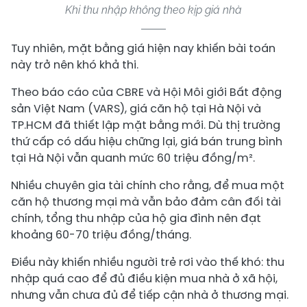
Khi thu nhập không theo kịp giá nhà
Tuy nhiên, mặt bằng giá hiện nay khiến bài toán
này trở nên khó khả thi.
Theo báo cáo của CBRE và Hội Môi giới Bất động
sản Việt Nam (VARS), giá căn hộ tại Hà Nội và
TP.HCM đã thiết lập mặt bằng mới. Dù thị trường
thứ cấp có dấu hiệu chững lại, giá bán trung bình
tại Hà Nội vẫn quanh mức 60 triệu đồng/m².
Nhiều chuyên gia tài chính cho rằng, để mua một
căn hộ thương mại mà vẫn bảo đảm cân đối tài
chính, tổng thu nhập của hộ gia đình nên đạt
khoảng 60-70 triệu đồng/tháng.
Điều này khiến nhiều người trẻ rơi vào thế khó: thu
nhập quá cao để đủ điều kiện mua nhà ở xã hội,
nhưng vẫn chưa đủ để tiếp cận nhà ở thương mại.