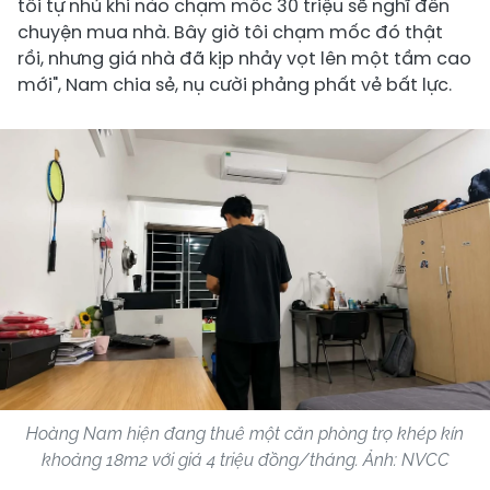
tôi tự nhủ khi nào chạm mốc 30 triệu sẽ nghĩ đến
chuyện mua nhà. Bây giờ tôi chạm mốc đó thật
rồi, nhưng giá nhà đã kịp nhảy vọt lên một tầm cao
mới", Nam chia sẻ, nụ cười phảng phất vẻ bất lực.
Hoàng Nam hiện đang thuê một căn phòng trọ khép kín
khoảng 18m2 với giá 4 triệu đồng/tháng. Ảnh: NVCC