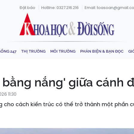
Đặt báo
Hotline: 0327.216.216
Email: toasoan@gmail.c
SỐNG 247
THỊ TRƯỜNG
MÔI TRƯỜNG
PHẢN BIỆN & BẠN ĐỌC
GI
 bằng nắng' giữa cánh 
26 11:30
 cho cách kiến trúc có thể trở thành một phần củ