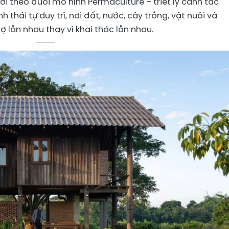
ời theo đuổi mô hình Permaculture – triết lý canh tác
 thái tự duy trì, nơi đất, nước, cây trồng, vật nuôi và
ợ lẫn nhau thay vì khai thác lẫn nhau.