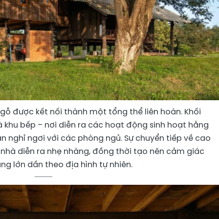
gỗ được kết nối thành một tổng thể liên hoàn. Khối
à khu bếp – nơi diễn ra các hoạt động sinh hoạt hằng
an nghỉ ngơi với các phòng ngủ. Sự chuyển tiếp về cao
g nhà diễn ra nhẹ nhàng, đồng thời tạo nên cảm giác
ang lớn dần theo địa hình tự nhiên.