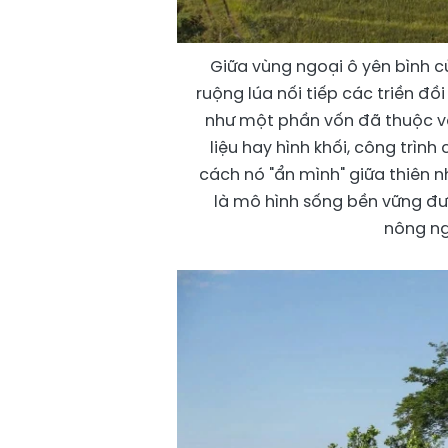
Giữa vùng ngoại ô yên bình c
ruộng lúa nối tiếp các triền đồ
như một phần vốn đã thuộc về
liệu hay hình khối, công trìn
cách nó "ẩn mình" giữa thiên 
là mô hình sống bền vững được
nông ng