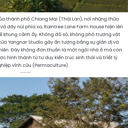
ủa thành phố Chiang Mai (Thái Lan), nơi những thửa
i và dãy núi phía xa, Raintree Lane Farm House hiện lên
 khung cảnh ấy. Không đồ sộ, không phô trương vật
h của Yangnar Studio gây ấn tượng bằng sự giản dị và
nhiên. Đây không đơn thuần là một ngôi nhà ở mà còn
 hình thành từ tư duy kiến trúc sinh thái và triết lý
hiệp vĩnh cửu (Permaculture).