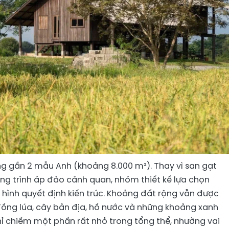
g gần 2 mẫu Anh (khoảng 8.000 m²). Thay vì san gạt
ng trình áp đảo cảnh quan, nhóm thiết kế lựa chọn
a hình quyết định kiến trúc. Khoảng đất rộng vẫn được
đồng lúa, cây bản địa, hồ nước và những khoảng xanh
 chỉ chiếm một phần rất nhỏ trong tổng thể, nhường vai