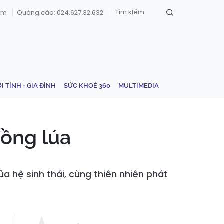
om
Quảng cáo: 024.627.32.632
ỚI TÍNH - GIA ĐÌNH
SỨC KHOẺ 360
MULTIMEDIA
đồng lúa
a hệ sinh thái, cùng thiên nhiên phát