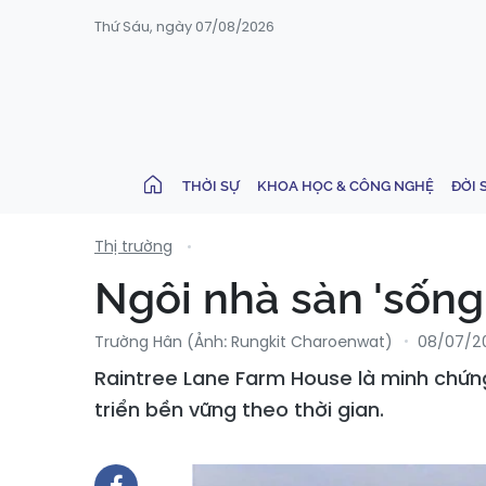
Thứ Sáu, ngày 07/08/2026
THỜI SỰ
KHOA HỌC & CÔNG NGHỆ
ĐỜI 
Thị trường
Ngôi nhà sàn 'sống
Trường Hân (Ảnh: Rungkit Charoenwat)
08/07/20
Raintree Lane Farm House là minh chứng
triển bền vững theo thời gian.