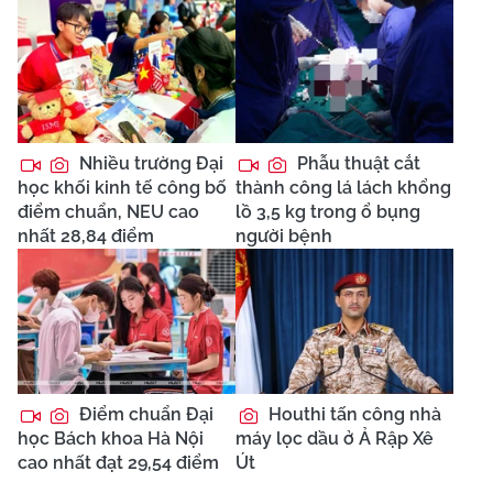
Nhiều trường Đại
Phẫu thuật cắt
học khối kinh tế công bố
thành công lá lách khổng
điểm chuẩn, NEU cao
lồ 3,5 kg trong ổ bụng
nhất 28,84 điểm
người bệnh
Điểm chuẩn Đại
Houthi tấn công nhà
học Bách khoa Hà Nội
máy lọc dầu ở Ả Rập Xê
cao nhất đạt 29,54 điểm
Út