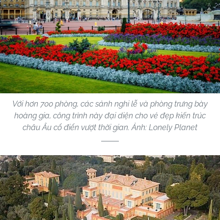
Với hơn 700 phòng, các sảnh nghi lễ và phòng trưng bày
hoàng gia, công trình này đại diện cho vẻ đẹp kiến trúc
châu Âu cổ điển vượt thời gian. Ảnh: Lonely Planet