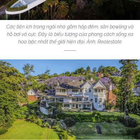
Các tiện ích trong ngôi nhà gồm hộp đêm, sân bowling và
hồ bơi vô cực. Đây là biểu tượng của phong cách sống xa
hoa bậc nhất thế giới hiện đại. Ảnh: Realestate