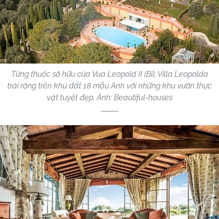
Từng thuộc sở hữu của Vua Leopold II (Bỉ), Villa Leopolda
trải rộng trên khu đất 18 mẫu Anh với những khu vườn thực
vật tuyệt đẹp. Ảnh: Beautiful-houses