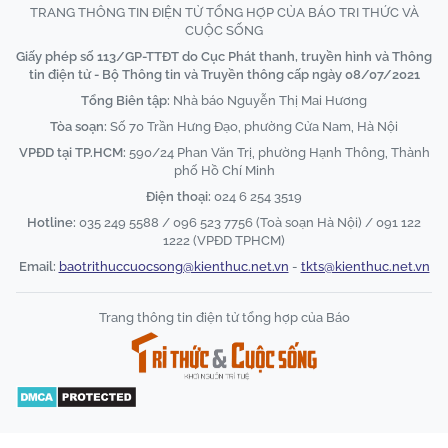
TRANG THÔNG TIN ĐIỆN TỬ TỔNG HỢP CỦA BÁO TRI THỨC VÀ
CUỘC SỐNG
Giấy phép số 113/GP-TTĐT do Cục Phát thanh, truyền hình và Thông
tin điện tử - Bộ Thông tin và Truyền thông cấp ngày 08/07/2021
Tổng Biên tập:
Nhà báo Nguyễn Thị Mai Hương
Tòa soạn:
Số 70 Trần Hưng Đạo, phường Cửa Nam, Hà Nội
VPĐD tại TP.HCM:
590/24 Phan Văn Trị, phường Hạnh Thông, Thành
phố Hồ Chí Minh
Điện thoại:
024 6 254 3519
Hotline:
035 249 5588 / 096 523 7756 (Toà soạn Hà Nội) / 091 122
1222 (VPĐD TPHCM)
Email:
baotrithuccuocsong@kienthuc.net.vn
-
tkts@kienthuc.net.vn
Trang thông tin điện tử tổng hợp của Báo