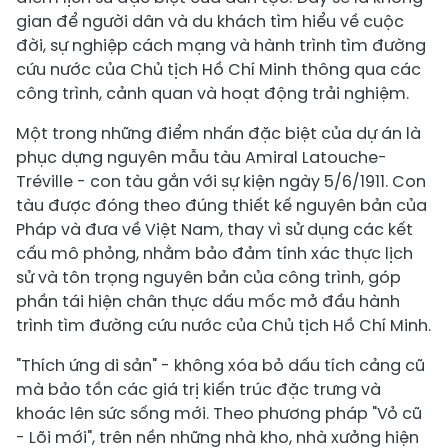
gian để người dân và du khách tìm hiểu về cuộc
đời, sự nghiệp cách mạng và hành trình tìm đường
cứu nước của Chủ tịch Hồ Chí Minh thông qua các
công trình, cảnh quan và hoạt động trải nghiệm.
Một trong những điểm nhấn đặc biệt của dự án là
phục dựng nguyên mẫu tàu Amiral Latouche-
Tréville - con tàu gắn với sự kiện ngày 5/6/1911. Con
tàu được đóng theo đúng thiết kế nguyên bản của
Pháp và đưa về Việt Nam, thay vì sử dụng các kết
cấu mô phỏng, nhằm bảo đảm tính xác thực lịch
sử và tôn trọng nguyên bản của công trình, góp
phần tái hiện chân thực dấu mốc mở đầu hành
trình tìm đường cứu nước của Chủ tịch Hồ Chí Minh.
"Thích ứng di sản" - không xóa bỏ dấu tích cảng cũ
mà bảo tồn các giá trị kiến trúc đặc trưng và
khoác lên sức sống mới. Theo phương pháp "Vỏ cũ
- Lõi mới", trên nền những nhà kho, nhà xưởng hiện