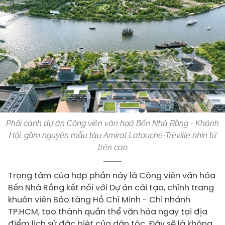
Phối cảnh dự án Công viên văn hoá Bến Nhà Rồng - Khánh
Hội, gồm nguyên mẫu tàu Amiral Latouche-Tréville nhìn từ
trên cao
Trọng tâm của hợp phần này là Công viên văn hóa
Bến Nhà Rồng kết nối với Dự án cải tạo, chỉnh trang
khuôn viên Bảo tàng Hồ Chí Minh - Chi nhánh
TP.HCM, tạo thành quần thể văn hóa ngay tại địa
điểm lịch sử đặc biệt của dân tộc. Đây sẽ là không