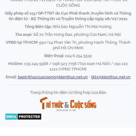
CUỘC SỐNG
Giấy phép số 113/GP-TTĐT do Cục Phát thanh, truyền hình và Thông
tin điện tử - Bộ Thông tin và Truyền thông cấp ngày 08/07/2021
Tổng Biên tập:
Nhà báo Nguyễn Thị Mai Hương
Tòa soạn:
Số 70 Trần Hưng Đạo, phường Cửa Nam, Hà Nội
VPĐD tại TP.HCM:
590/24 Phan Văn Trị, phường Hạnh Thông, Thành
phố Hồ Chí Minh
Điện thoại:
024 6 254 3519
Hotline:
035 249 5588 / 096 523 7756 (Toà soạn Hà Nội) / 091 122
1222 (VPĐD TPHCM)
Email:
baotrithuccuocsong@kienthuc.net.vn
-
tkts@kienthuc.net.vn
Trang thông tin điện tử tổng hợp của Báo