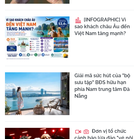
[INFOGRAPHIC] Vì
sao khách châu Âu đến
Việt Nam tăng mạnh?
Giải mã sức hút của "bộ
sưu tập" BĐS hữu hạn
phía Nam trung tâm Đà
Nẵng
Đơn vị tổ chức
cảnh báo lừa đảo "vé nội