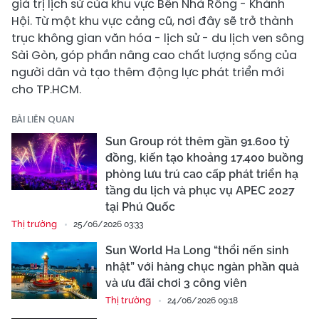
giá trị lịch sử của khu vực Bến Nhà Rồng - Khánh
Hội. Từ một khu vực cảng cũ, nơi đây sẽ trở thành
trục không gian văn hóa - lịch sử - du lịch ven sông
Sài Gòn, góp phần nâng cao chất lượng sống của
người dân và tạo thêm động lực phát triển mới
cho TP.HCM.
BÀI LIÊN QUAN
Sun Group rót thêm gần 91.600 tỷ
đồng, kiến tạo khoảng 17.400 buồng
phòng lưu trú cao cấp phát triển hạ
tầng du lịch và phục vụ APEC 2027
tại Phú Quốc
Thị trường
25/06/2026 03:33
Sun World Ha Long “thổi nến sinh
nhật” với hàng chục ngàn phần quà
và ưu đãi chơi 3 công viên
Thị trường
24/06/2026 09:18