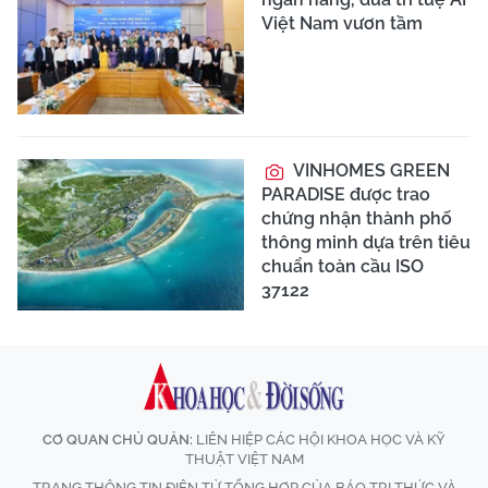
Việt Nam vươn tầm
VINHOMES GREEN
PARADISE được trao
chứng nhận thành phố
thông minh dựa trên tiêu
chuẩn toàn cầu ISO
37122
CƠ QUAN CHỦ QUẢN:
LIÊN HIỆP CÁC HỘI KHOA HỌC VÀ KỸ
THUẬT VIỆT NAM
TRANG THÔNG TIN ĐIỆN TỬ TỔNG HỢP CỦA BÁO TRI THỨC VÀ