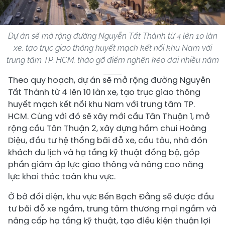
Dự án sẽ mở rộng đường Nguyễn Tất Thành từ 4 lên 10 làn
xe, tạo trục giao thông huyết mạch kết nối khu Nam với
trung tâm TP. HCM, tháo gỡ điểm nghẽn kéo dài nhiều năm
Theo quy hoạch, dự án sẽ mở rộng đường Nguyễn
Tất Thành từ 4 lên 10 làn xe, tạo trục giao thông
huyết mạch kết nối khu Nam với trung tâm TP.
HCM. Cùng với đó sẽ xây mới cầu Tân Thuận 1, mở
rộng cầu Tân Thuận 2, xây dựng hầm chui Hoàng
Diệu, đầu tư hệ thống bãi đỗ xe, cầu tàu, nhà đón
khách du lịch và hạ tầng kỹ thuật đồng bộ, góp
phần giảm áp lực giao thông và nâng cao năng
lực khai thác toàn khu vực.
Ở bờ đối diện, khu vực Bến Bạch Đằng sẽ được đầu
tư bãi đỗ xe ngầm, trung tâm thương mại ngầm và
nâng cấp hạ tầng kỹ thuật, tạo điều kiện thuận lợi