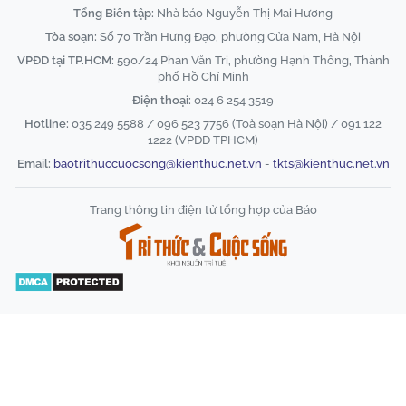
Tổng Biên tập:
Nhà báo Nguyễn Thị Mai Hương
Tòa soạn:
Số 70 Trần Hưng Đạo, phường Cửa Nam, Hà Nội
VPĐD tại TP.HCM:
590/24 Phan Văn Trị, phường Hạnh Thông, Thành
phố Hồ Chí Minh
Điện thoại:
024 6 254 3519
Hotline:
035 249 5588 / 096 523 7756 (Toà soạn Hà Nội) / 091 122
1222 (VPĐD TPHCM)
Email:
baotrithuccuocsong@kienthuc.net.vn
-
tkts@kienthuc.net.vn
Trang thông tin điện tử tổng hợp của Báo