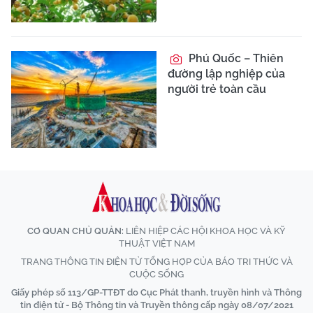
Phú Quốc – Thiên
đường lập nghiệp của
người trẻ toàn cầu
CƠ QUAN CHỦ QUẢN:
LIÊN HIỆP CÁC HỘI KHOA HỌC VÀ KỸ
THUẬT VIỆT NAM
TRANG THÔNG TIN ĐIỆN TỬ TỔNG HỢP CỦA BÁO TRI THỨC VÀ
CUỘC SỐNG
Giấy phép số 113/GP-TTĐT do Cục Phát thanh, truyền hình và Thông
tin điện tử - Bộ Thông tin và Truyền thông cấp ngày 08/07/2021