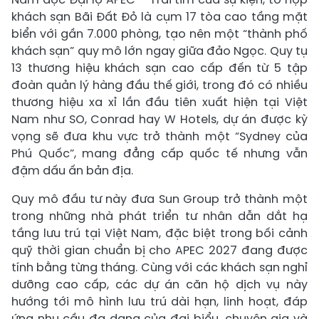
khách sạn Bãi Đất Đỏ là cụm 17 tòa cao tầng mặt
biển với gần 7.000 phòng, tạo nên một “thành phố
khách sạn” quy mô lớn ngay giữa đảo Ngọc. Quy tụ
13 thương hiệu khách sạn cao cấp đến từ 5 tập
đoàn quản lý hàng đầu thế giới, trong đó có nhiều
thương hiệu xa xỉ lần đầu tiên xuất hiện tại Việt
Nam như SO, Conrad hay W Hotels, dự án được kỳ
vọng sẽ đưa khu vực trở thành một “Sydney của
Phú Quốc”, mang đẳng cấp quốc tế nhưng vẫn
đậm dấu ấn bản địa.
Quy mô đầu tư này đưa Sun Group trở thành một
trong những nhà phát triển tư nhân dẫn dắt hạ
tầng lưu trú tại Việt Nam, đặc biệt trong bối cảnh
quỹ thời gian chuẩn bị cho APEC 2027 đang được
tính bằng từng tháng. Cùng với các khách sạn nghỉ
dưỡng cao cấp, các dự án căn hộ dịch vụ này
hướng tới mô hình lưu trú dài hạn, linh hoạt, đáp
ứng nhu cầu đa dạng của đại biểu, chuyên gia và