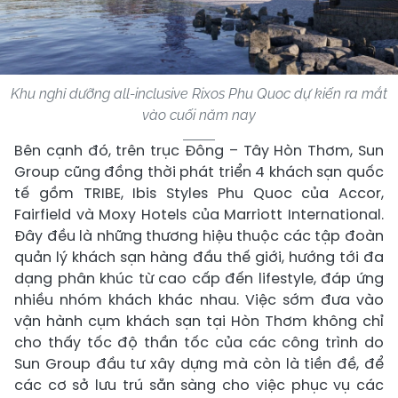
Khu nghỉ dưỡng all-inclusive Rixos Phu Quoc dự kiến ra mắt
vào cuối năm nay
Bên cạnh đó, trên trục Đông – Tây Hòn Thơm, Sun
Group cũng đồng thời phát triển 4 khách sạn quốc
tế gồm TRIBE, Ibis Styles Phu Quoc của Accor,
Fairfield và Moxy Hotels của Marriott International.
Đây đều là những thương hiệu thuộc các tập đoàn
quản lý khách sạn hàng đầu thế giới, hướng tới đa
dạng phân khúc từ cao cấp đến lifestyle, đáp ứng
nhiều nhóm khách khác nhau. Việc sớm đưa vào
vận hành cụm khách sạn tại Hòn Thơm không chỉ
cho thấy tốc độ thần tốc của các công trình do
Sun Group đầu tư xây dựng mà còn là tiền đề, để
các cơ sở lưu trú sẵn sàng cho việc phục vụ các