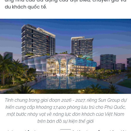
du khách quốc tế.
Tính chung trong giai đoạn 2026 - 2027, riêng Sun Group dự
kiến cung cấp khoảng 17.400 phòng lưu trú cho Phú Quốc,
một bước nhảy vọt về năng lực đón khách của Việt Nam
trên bản đồ sự kiện thế giới