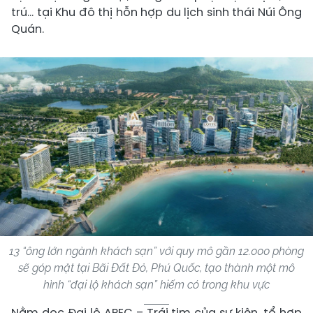
trú… tại Khu đô thị hỗn hợp du lịch sinh thái Núi Ông
Quán.
13 “ông lớn ngành khách sạn” với quy mô gần 12.000 phòng
sẽ góp mặt tại Bãi Đất Đỏ, Phú Quốc, tạo thành một mô
hình “đại lộ khách sạn” hiếm có trong khu vực
Nằm dọc Đại lộ APEC – Trái tim của sự kiện, tổ hợp