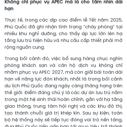
Không chỉ phục vụ APEC mà là cho tầm nhìn dài
hạn
Thực tế, trong các dịp cao điểm lễ Tết năm 2025,
Phú Quốc đã ghi nhận tình trạng “cháy phòng” tại
nhiều khu nghỉ dưỡng, cho thấy áp lực lớn lên hạ
tầng lưu trú hiện hữu và nhu cầu cấp thiết phải mở
rộng nguồn cung.
Trong bối cảnh đó, việc bổ sung hàng chục nghìn
phòng khách sạn và căn hộ dịch vụ không chỉ
nhằm phục vụ APEC 2027, mà còn giải bài toán dài
hạn về năng lực đón khách, nhất là trong bối cảnh
du lịch Phú Quốc đang ngày càng thăng hạng trên
thế giới. Điểm đáng chú ý là các dự án lưu trú nằm
trong một hệ sinh thái hoàn chỉnh, gắn với hạ tầng
giao thông, trung tâm hội nghị và các khu đô thị,
tạo thành chuỗi giá trị khép kín. Sau sự kiện, toàn
bộ hệ thống này sẽ tiếp tục đóng vai trò nền tảng,
đưa Phú Quốc tiến gần hơn tới mục tiêu trở thành