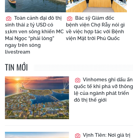
Toàn cảnh đại đô thị
Bác sỹ Giám đốc
sinh thái 2 tỷ USD có
bệnh viện Chợ Rẫy nói gì
11km ven sông khiến MC
về việc hợp tác với Bệnh
Mai Ngọc “phải lòng”
viện Mặt trời Phú Quốc
ngay trên sóng
livestream
TIN MỚI
Vinhomes ghi dấu ấn
quốc tế khi phá vỡ thông
lệ của ngành phát triển
đô thị thế giới
Vịnh Tiên: Nơi giá trị