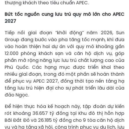
thượng khách theo tiêu chuẩn APEC.
Bứt tốc nguồn cung lưu trú quy mô lớn cho APEC
2027
Tiếp nối giai đoạn “khởi động” năm 2026, Sun
Group đang bước vào pha tăng tốc mạnh, khi đưa
vào hoàn thiện hai dự án với quy mô khoảng gần
12.000 phòng khách sạn và căn hộ dịch vụ, góp
phần mở rộng năng lực lưu trú chất lượng cao của
Phú Quốc. Các hạng mục được triển khai theo
nhiều giai đoạn, trong đó một phần sẽ hoàn thành
để phục vụ APEC 2027, đồng thời tạo nền tảng hạ
tầng lưu trú hiện đại cho sự phát triển lâu dài của
đảo Ngọc.
Để hiện thực hóa kế hoạch này, tập đoàn dự kiến
rót khoảng 36.657 tỷ đồng tại Khu đô thị hỗn hợp
Bãi Đất Đỏ và 26.185 tỷ đồng cho 9 tòa căn hộ dịch
vụ và hạ tầng xã hội, công trình phục vụ du lịch, lưu