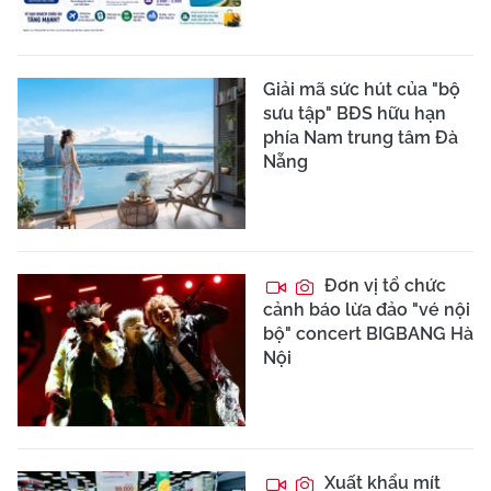
Giải mã sức hút của "bộ
sưu tập" BĐS hữu hạn
phía Nam trung tâm Đà
Nẵng
Đơn vị tổ chức
cảnh báo lừa đảo "vé nội
bộ" concert BIGBANG Hà
Nội
Xuất khẩu mít