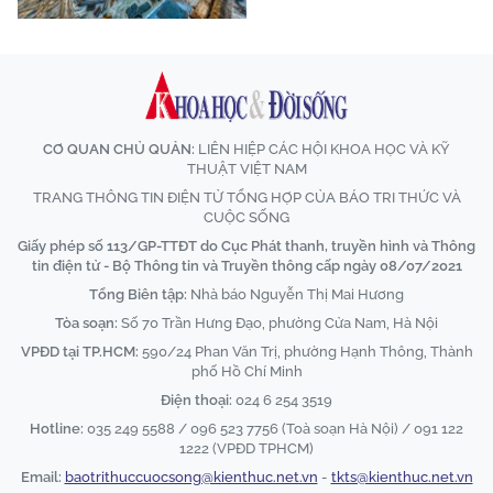
CƠ QUAN CHỦ QUẢN:
LIÊN HIỆP CÁC HỘI KHOA HỌC VÀ KỸ
THUẬT VIỆT NAM
TRANG THÔNG TIN ĐIỆN TỬ TỔNG HỢP CỦA BÁO TRI THỨC VÀ
CUỘC SỐNG
Giấy phép số 113/GP-TTĐT do Cục Phát thanh, truyền hình và Thông
tin điện tử - Bộ Thông tin và Truyền thông cấp ngày 08/07/2021
Tổng Biên tập:
Nhà báo Nguyễn Thị Mai Hương
Tòa soạn:
Số 70 Trần Hưng Đạo, phường Cửa Nam, Hà Nội
VPĐD tại TP.HCM:
590/24 Phan Văn Trị, phường Hạnh Thông, Thành
phố Hồ Chí Minh
Điện thoại:
024 6 254 3519
Hotline:
035 249 5588 / 096 523 7756 (Toà soạn Hà Nội) / 091 122
1222 (VPĐD TPHCM)
Email:
baotrithuccuocsong@kienthuc.net.vn
-
tkts@kienthuc.net.vn