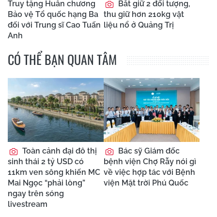
Truy tặng Huân chương
Bắt giữ 2 đối tượng,
Bảo vệ Tổ quốc hạng Ba
thu giữ hơn 210kg vật
đối với Trung sĩ Cao Tuấn
liệu nổ ở Quảng Trị
Anh
CÓ THỂ BẠN QUAN TÂM
Toàn cảnh đại đô thị
Bác sỹ Giám đốc
sinh thái 2 tỷ USD có
bệnh viện Chợ Rẫy nói gì
11km ven sông khiến MC
về việc hợp tác với Bệnh
Mai Ngọc “phải lòng”
viện Mặt trời Phú Quốc
ngay trên sóng
livestream