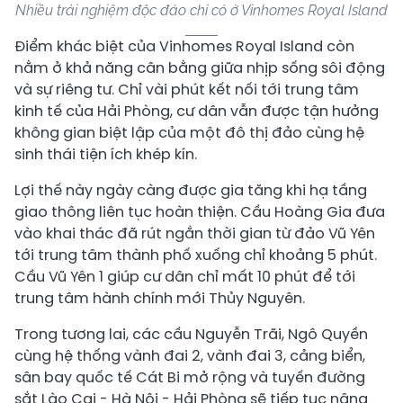
Nhiều trải nghiệm độc đáo chỉ có ở Vinhomes Royal Island
Điểm khác biệt của Vinhomes Royal Island còn
nằm ở khả năng cân bằng giữa nhịp sống sôi động
và sự riêng tư. Chỉ vài phút kết nối tới trung tâm
kinh tế của Hải Phòng, cư dân vẫn được tận hưởng
không gian biệt lập của một đô thị đảo cùng hệ
sinh thái tiện ích khép kín.
Lợi thế này ngày càng được gia tăng khi hạ tầng
giao thông liên tục hoàn thiện. Cầu Hoàng Gia đưa
vào khai thác đã rút ngắn thời gian từ đảo Vũ Yên
tới trung tâm thành phố xuống chỉ khoảng 5 phút.
Cầu Vũ Yên 1 giúp cư dân chỉ mất 10 phút để tới
trung tâm hành chính mới Thủy Nguyên.
Trong tương lai, các cầu Nguyễn Trãi, Ngô Quyền
cùng hệ thống vành đai 2, vành đai 3, cảng biển,
sân bay quốc tế Cát Bi mở rộng và tuyến đường
sắt Lào Cai - Hà Nội - Hải Phòng sẽ tiếp tục nâng