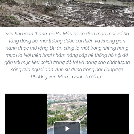
Sau khi hoàn thành, hồ Ba Mẫu sẽ có diện mạo mới với hạ
tầng đồng bộ, môi trường được cải thiện và không gian
xanh được mở rộng. Dự án cũng là một trong những hạng
mục Hà Nội triển khai nhằm nâng cấp hệ thống hồ nội đô,
gắn với mục tiêu chỉnh trang đô thị và nâng cao chất lượng
sống của người dân. Ảnh sử dụng trong bài: Fanpage
Phường Văn Miếu - Quốc Tử Giám.