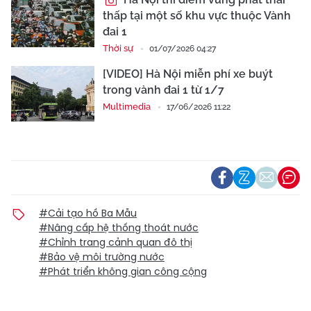
thấp tại một số khu vực thuộc Vành
đai 1
Thời sự
01/07/2026 04:27
[VIDEO] Hà Nội miễn phí xe buýt
trong vành đai 1 từ 1/7
Multimedia
17/06/2026 11:22
#Cải tạo hồ Ba Mẫu
#Nâng cấp hệ thống thoát nước
#Chỉnh trang cảnh quan đô thị
#Bảo vệ môi trường nước
#Phát triển không gian công cộng