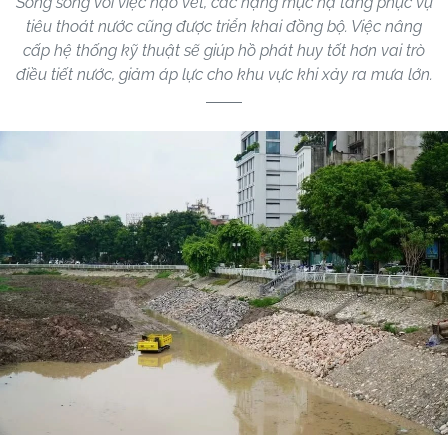
Song song với việc nạo vét, các hạng mục hạ tầng phục vụ
tiêu thoát nước cũng được triển khai đồng bộ. Việc nâng
cấp hệ thống kỹ thuật sẽ giúp hồ phát huy tốt hơn vai trò
điều tiết nước, giảm áp lực cho khu vực khi xảy ra mưa lớn.