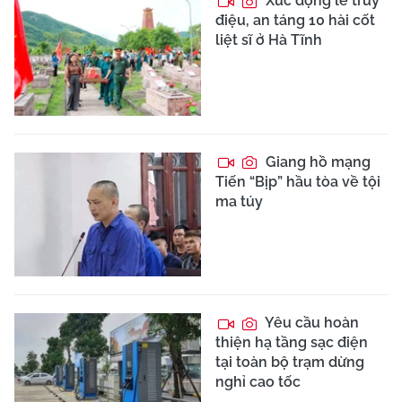
Xúc động lễ truy
điệu, an táng 10 hài cốt
liệt sĩ ở Hà Tĩnh
Giang hồ mạng
Tiến “Bịp” hầu tòa về tội
ma túy
Yêu cầu hoàn
thiện hạ tầng sạc điện
tại toàn bộ trạm dừng
nghỉ cao tốc