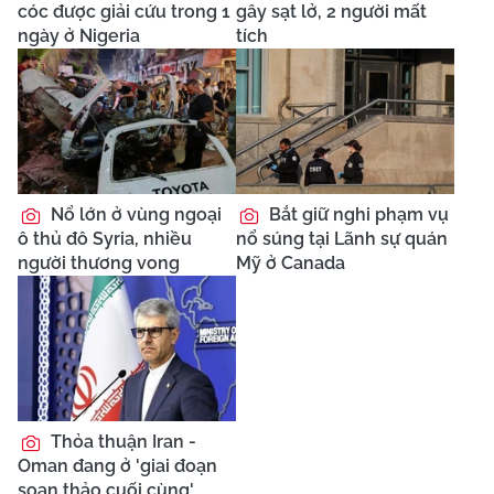
cóc được giải cứu trong 1
gây sạt lở, 2 người mất
ngày ở Nigeria
tích
Nổ lớn ở vùng ngoại
Bắt giữ nghi phạm vụ
ô thủ đô Syria, nhiều
nổ súng tại Lãnh sự quán
người thương vong
Mỹ ở Canada
Thỏa thuận Iran -
Oman đang ở 'giai đoạn
soạn thảo cuối cùng'