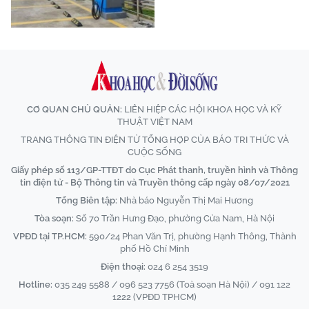
CƠ QUAN CHỦ QUẢN:
LIÊN HIỆP CÁC HỘI KHOA HỌC VÀ KỸ
THUẬT VIỆT NAM
TRANG THÔNG TIN ĐIỆN TỬ TỔNG HỢP CỦA BÁO TRI THỨC VÀ
CUỘC SỐNG
Giấy phép số 113/GP-TTĐT do Cục Phát thanh, truyền hình và Thông
tin điện tử - Bộ Thông tin và Truyền thông cấp ngày 08/07/2021
Tổng Biên tập:
Nhà báo Nguyễn Thị Mai Hương
Tòa soạn:
Số 70 Trần Hưng Đạo, phường Cửa Nam, Hà Nội
VPĐD tại TP.HCM:
590/24 Phan Văn Trị, phường Hạnh Thông, Thành
phố Hồ Chí Minh
Điện thoại:
024 6 254 3519
Hotline:
035 249 5588 / 096 523 7756 (Toà soạn Hà Nội) / 091 122
1222 (VPĐD TPHCM)