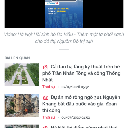
Play
Video
Video: Hà Nội: Hồi sinh hồ Ba Mẫu - Thêm một lá phổi xanh
cho đô thị. Nguồn: Đô thị 24h
BÀI LIÊN QUAN
Cải tạo hạ tầng kỹ thuật trên hè
phố Trần Nhân Tông và cổng Thống
Nhất
Thời sự
07/07/2026 05:32
Dự án mở rộng ngõ 381 Nguyễn
Khang bắt đầu bước vào giai đoạn
thi công
Thời sự
06/07/2026 04:52
Hà Nội thí điểm vùng phát thải