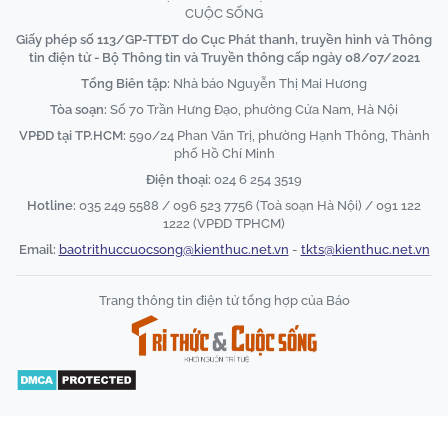
CUỘC SỐNG
Giấy phép số 113/GP-TTĐT do Cục Phát thanh, truyền hình và Thông
tin điện tử - Bộ Thông tin và Truyền thông cấp ngày 08/07/2021
Tổng Biên tập:
Nhà báo Nguyễn Thị Mai Hương
Tòa soạn:
Số 70 Trần Hưng Đạo, phường Cửa Nam, Hà Nội
VPĐD tại TP.HCM:
590/24 Phan Văn Trị, phường Hạnh Thông, Thành
phố Hồ Chí Minh
Điện thoại:
024 6 254 3519
Hotline:
035 249 5588 / 096 523 7756 (Toà soạn Hà Nội) / 091 122
1222 (VPĐD TPHCM)
Email:
baotrithuccuocsong@kienthuc.net.vn
-
tkts@kienthuc.net.vn
Trang thông tin điện tử tổng hợp của Báo