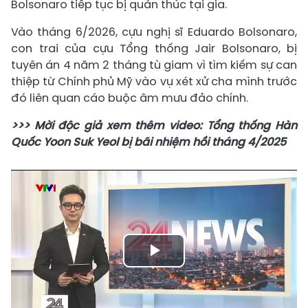
Bolsonaro tiếp tục bị quản thúc tại gia.
Vào tháng 6/2026, cựu nghị sĩ Eduardo Bolsonaro,
con trai của cựu Tổng thống Jair Bolsonaro, bị
tuyên án 4 năm 2 tháng tù giam vì tìm kiếm sự can
thiệp từ Chính phủ Mỹ vào vụ xét xử cha mình trước
đó liên quan cáo buộc âm mưu đảo chính.
>>> Mời độc giả xem thêm video: Tổng thống Hàn
Quốc Yoon Suk Yeol bị bãi nhiệm hồi tháng 4/2025
Play
Video