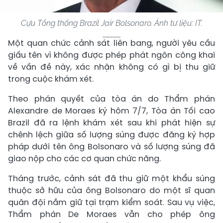
Cựu Tổng thống Brazil Jair Bolsonaro. Ảnh tư liệu: IT.
Một quan chức cảnh sát liên bang, người yêu cầu
giấu tên vì không được phép phát ngôn công khai
về vấn đề này, xác nhận không có gì bị thu giữ
trong cuộc khám xét.
Theo phán quyết của tòa án do Thẩm phán
Alexandre de Moraes ký hôm 7/7, Tòa án Tối cao
Brazil đã ra lệnh khám xét sau khi phát hiện sự
chênh lệch giữa số lượng súng được đăng ký hợp
pháp dưới tên ông Bolsonaro và số lượng súng đã
giao nộp cho các cơ quan chức năng.
Tháng trước, cảnh sát đã thu giữ một khẩu súng
thuộc sở hữu của ông Bolsonaro do một sĩ quan
quân đội nắm giữ tại trạm kiểm soát. Sau vụ việc,
Thẩm phán De Moraes vẫn cho phép ông