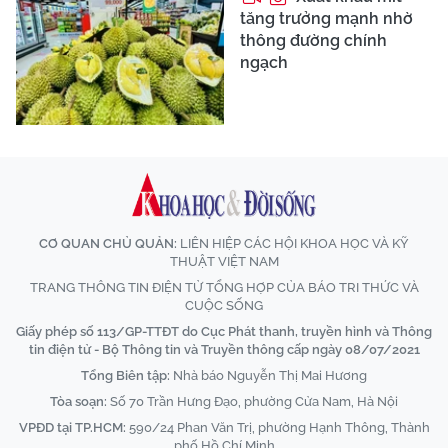
tăng trưởng mạnh nhờ
thông đường chính
ngạch
CƠ QUAN CHỦ QUẢN:
LIÊN HIỆP CÁC HỘI KHOA HỌC VÀ KỸ
THUẬT VIỆT NAM
TRANG THÔNG TIN ĐIỆN TỬ TỔNG HỢP CỦA BÁO TRI THỨC VÀ
CUỘC SỐNG
Giấy phép số 113/GP-TTĐT do Cục Phát thanh, truyền hình và Thông
tin điện tử - Bộ Thông tin và Truyền thông cấp ngày 08/07/2021
Tổng Biên tập:
Nhà báo Nguyễn Thị Mai Hương
Tòa soạn:
Số 70 Trần Hưng Đạo, phường Cửa Nam, Hà Nội
VPĐD tại TP.HCM:
590/24 Phan Văn Trị, phường Hạnh Thông, Thành
phố Hồ Chí Minh