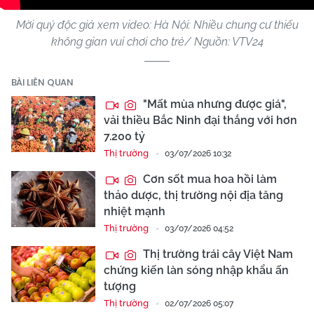
Mời quý độc giả xem video: Hà Nội: Nhiều chung cư thiếu
không gian vui chơi cho trẻ/ Nguồn: VTV24
BÀI LIÊN QUAN
"Mất mùa nhưng được giá",
vải thiều Bắc Ninh đại thắng với hơn
7.200 tỷ
Thị trường
03/07/2026 10:32
Cơn sốt mua hoa hồi làm
thảo dược, thị trường nội địa tăng
nhiệt mạnh
Thị trường
03/07/2026 04:52
Thị trường trái cây Việt Nam
chứng kiến làn sóng nhập khẩu ấn
tượng
Thị trường
02/07/2026 05:07