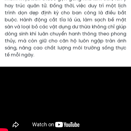
hay trúc quân tử. Đồng thời, việc duy trì một lịch
trình dọn dẹp định kỳ cho ban công là điều bắt
buộc. Hành động cắt tỉa lá úa, làm sạch bề mặt
sàn và loại bỏ các vật dụng dư thừa không chỉ giúp
dòng sinh khí luân chuyển hanh thông theo phong
thủy, mà còn giữ cho căn hộ luôn ngập tràn ánh
sáng, nâng cao chất lượng môi trường sống thực
tế mỗi ngày.