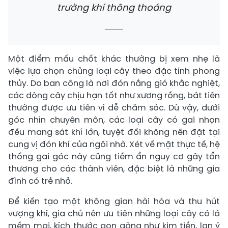
trường khí thông thoáng
Một điểm mấu chốt khác thường bị xem nhẹ là
việc lựa chọn chủng loại cây theo đặc tính phong
thủy. Do ban công là nơi đón nắng gió khắc nghiệt,
các dòng cây chịu hạn tốt như xương rồng, bát tiên
thường được ưu tiên vì dễ chăm sóc. Dù vậy, dưới
góc nhìn chuyên môn, các loại cây có gai nhọn
đều mang sát khí lớn, tuyệt đối không nên đặt tại
cung vị đón khí của ngôi nhà. Xét về mặt thực tế, hệ
thống gai góc này cũng tiềm ẩn nguy cơ gây tổn
thương cho các thành viên, đặc biệt là những gia
đình có trẻ nhỏ.
Để kiến tạo một không gian hài hòa và thu hút
vượng khí, gia chủ nên ưu tiên những loại cây có lá
mềm mại, kích thước gọn gàng như kim tiền, lan ý