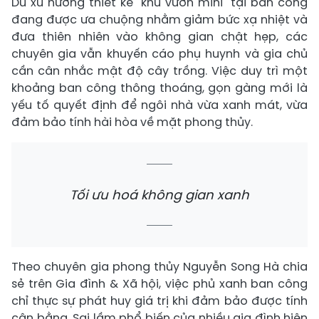
Dù xu hướng thiết kế "khu vườn mini" tại ban công
đang được ưa chuộng nhằm giảm bức xạ nhiệt và
đưa thiên nhiên vào không gian chật hẹp, các
chuyên gia vẫn khuyến cáo phụ huynh và gia chủ
cần cân nhắc mật độ cây trồng. Việc duy trì một
khoảng ban công thông thoáng, gọn gàng mới là
yếu tố quyết định để ngôi nhà vừa xanh mát, vừa
đảm bảo tính hài hòa về mặt phong thủy.
Tối ưu hoá không gian xanh
Theo chuyên gia phong thủy Nguyễn Song Hà chia
sẻ trên Gia đình & Xã hội, việc phủ xanh ban công
chỉ thực sự phát huy giá trị khi đảm bảo được tính
cân bằng. Sai lầm phổ biến của nhiều gia đình hiện