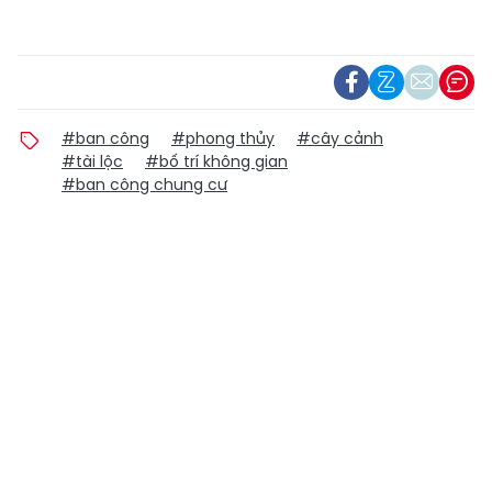
#ban công
#phong thủy
#cây cảnh
#tài lộc
#bố trí không gian
#ban công chung cư