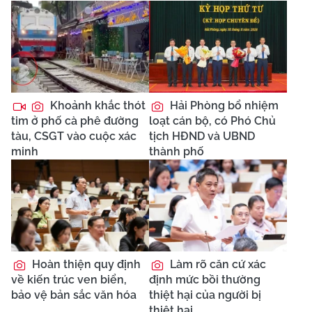
Khoảnh khắc thót
Hải Phòng bổ nhiệm
tim ở phố cà phê đường
loạt cán bộ, có Phó Chủ
tàu, CSGT vào cuộc xác
tịch HĐND và UBND
minh
thành phố
Hoàn thiện quy định
Làm rõ căn cứ xác
về kiến trúc ven biển,
định mức bồi thường
bảo vệ bản sắc văn hóa
thiệt hại của người bị
thiệt hại