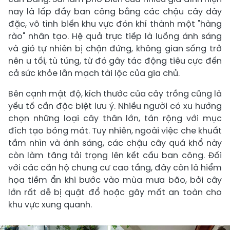
nay là lấp đầy ban công bằng các chậu cây dày
đặc, vô tình biến khu vực đón khí thành một "hàng
rào" nhân tạo. Hệ quả trực tiếp là luồng ánh sáng
và gió tự nhiên bị chặn đứng, không gian sống trở
nên u tối, tù túng, từ đó gây tác động tiêu cực đến
cả sức khỏe lẫn mạch tài lộc của gia chủ.
Bên cạnh mật độ, kích thước của cây trồng cũng là
yếu tố cần đặc biệt lưu ý. Nhiều người có xu hướng
chọn những loại cây thân lớn, tán rộng với mục
đích tạo bóng mát. Tuy nhiên, ngoài việc che khuất
tầm nhìn và ánh sáng, các chậu cây quá khổ này
còn làm tăng tải trọng lên kết cấu ban công. Đối
với các căn hộ chung cư cao tầng, đây còn là hiểm
họa tiềm ẩn khi bước vào mùa mưa bão, bởi cây
lớn rất dễ bị quật đổ hoặc gây mất an toàn cho
khu vực xung quanh.