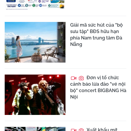
Giải mã sức hút của "bộ
sưu tập" BĐS hữu hạn
phía Nam trung tâm Đà
Nẵng
Đơn vị tổ chức
cảnh báo lừa đảo "vé nội
bộ" concert BIGBANG Hà
Nội
Xuất khẩu mít