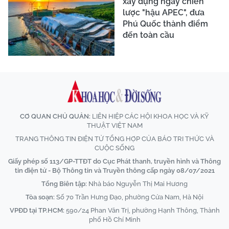
xây dựng ngay chiến
lược "hậu APEC", đưa
Phú Quốc thành điểm
đến toàn cầu
CƠ QUAN CHỦ QUẢN:
LIÊN HIỆP CÁC HỘI KHOA HỌC VÀ KỸ
THUẬT VIỆT NAM
TRANG THÔNG TIN ĐIỆN TỬ TỔNG HỢP CỦA BÁO TRI THỨC VÀ
CUỘC SỐNG
Giấy phép số 113/GP-TTĐT do Cục Phát thanh, truyền hình và Thông
tin điện tử - Bộ Thông tin và Truyền thông cấp ngày 08/07/2021
Tổng Biên tập:
Nhà báo Nguyễn Thị Mai Hương
Tòa soạn:
Số 70 Trần Hưng Đạo, phường Cửa Nam, Hà Nội
VPĐD tại TP.HCM:
590/24 Phan Văn Trị, phường Hạnh Thông, Thành
phố Hồ Chí Minh