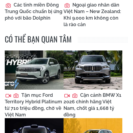
Các tỉnh miền Đông
Ngoại giao nhân dân
Trung Quốc chuẩn bị ứng
Việt Nam – New Zealand:
phó với bão Dolphin
Khi 9.000 km không còn
là rào cản
CÓ THỂ BẠN QUAN TÂM
Tận mục Ford
Cận cảnh BMW X1
Territory Hybrid Platinum
2026 chính hãng Việt
từ 710 triệu đồng, chờ về
Nam, chốt giá 1,668 tỷ
Việt Nam
đồng