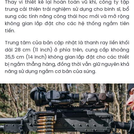
Thay vì thiết kế lại hoàn toàn vũ khí, công ty tập
trung cải thiện trải nghiệm sử dụng cho binh sĩ, bổ
sung các tính năng công thái học mới và mở rộng
không gian lắp đặt cho các hệ thống ngắm tiên
tiến.
Trung tâm của bản cập nhật là thanh ray liền khối
dài 28 cm (11 inch) ở phía trên, cung cấp khoảng
35,5 cm (14 inch) không gian lắp đặt cho các thiết
bị ngắm thẳng hàng, đồng thời vẫn giữ nguyên khả
năng sử dụng ngắm cơ bản của súng.