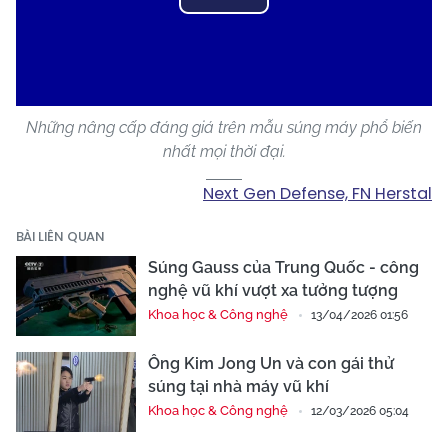
Play
Video
Những nâng cấp đáng giá trên mẫu súng máy phổ biến
nhất mọi thời đại.
Next Gen Defense, FN Herstal
BÀI LIÊN QUAN
Súng Gauss của Trung Quốc - công
nghệ vũ khí vượt xa tưởng tượng
Khoa học & Công nghệ
13/04/2026 01:56
Ông Kim Jong Un và con gái thử
súng tại nhà máy vũ khí
Khoa học & Công nghệ
12/03/2026 05:04