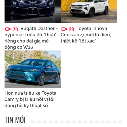
Bugatti Destrier -
Toyota Innova
hypercar triệu đô "thửa"
Cross 2027 mới lộ diện,
riêng cho đại gia mê
thiết kế "lột xác"
động cơ W16
Hơn nửa triệu xe Toyota
Camry bị triệu hồi vì lỗi
đồng hồ kỹ thuật số
TIN MỚI