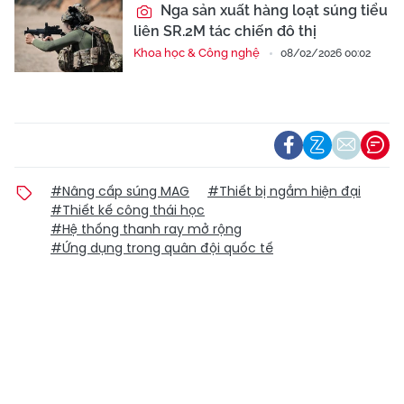
Nga sản xuất hàng loạt súng tiểu
liên SR.2M tác chiến đô thị
Khoa học & Công nghệ
08/02/2026 00:02
#Nâng cấp súng MAG
#Thiết bị ngắm hiện đại
#Thiết kế công thái học
#Hệ thống thanh ray mở rộng
#Ứng dụng trong quân đội quốc tế