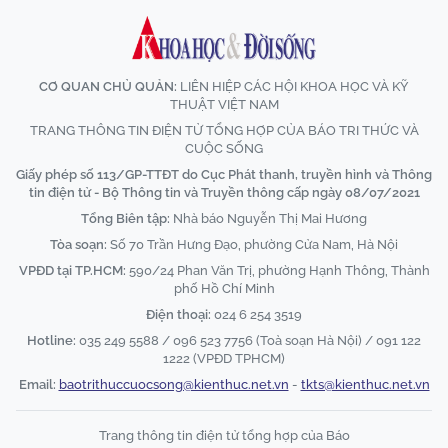
CƠ QUAN CHỦ QUẢN:
LIÊN HIỆP CÁC HỘI KHOA HỌC VÀ KỸ
THUẬT VIỆT NAM
TRANG THÔNG TIN ĐIỆN TỬ TỔNG HỢP CỦA BÁO TRI THỨC VÀ
CUỘC SỐNG
Giấy phép số 113/GP-TTĐT do Cục Phát thanh, truyền hình và Thông
tin điện tử - Bộ Thông tin và Truyền thông cấp ngày 08/07/2021
Tổng Biên tập:
Nhà báo Nguyễn Thị Mai Hương
Tòa soạn:
Số 70 Trần Hưng Đạo, phường Cửa Nam, Hà Nội
VPĐD tại TP.HCM:
590/24 Phan Văn Trị, phường Hạnh Thông, Thành
phố Hồ Chí Minh
Điện thoại:
024 6 254 3519
Hotline:
035 249 5588 / 096 523 7756 (Toà soạn Hà Nội) / 091 122
1222 (VPĐD TPHCM)
Email:
baotrithuccuocsong@kienthuc.net.vn
-
tkts@kienthuc.net.vn
Trang thông tin điện tử tổng hợp của Báo