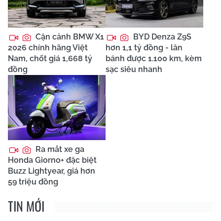
Cận cảnh BMW X1
BYD Denza Z9S
2026 chính hãng Việt
hơn 1,1 tỷ đồng - lăn
Nam, chốt giá 1,668 tỷ
bánh được 1.100 km, kèm
đồng
sạc siêu nhanh
Ra mắt xe ga
Honda Giorno+ đặc biệt
Buzz Lightyear, giá hơn
59 triệu đồng
TIN MỚI