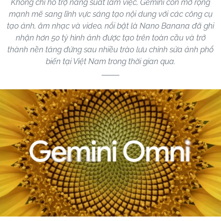
Không chỉ hỗ trợ năng suất làm việc, Gemini còn mở rộng
mạnh mẽ sang lĩnh vực sáng tạo nội dung với các công cụ
tạo ảnh, âm nhạc và video, nổi bật là Nano Banana đã ghi
nhận hơn 50 tỷ hình ảnh được tạo trên toàn cầu và trở
thành nền tảng đứng sau nhiều trào lưu chỉnh sửa ảnh phổ
biến tại Việt Nam trong thời gian qua.