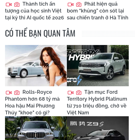
Thành tích ấn
Phát hiện quả
tượng của học sinh Việt
bom “khủng” còn sót lại
tại kỳ thi AI quốc tế 2026
sau chiến tranh ở Hà Tĩnh
CÓ THỂ BẠN QUAN TÂM
Rolls-Royce
Tận mục Ford
Phantom hơn 68 tỷ mà
Territory Hybrid Platinum
Hoa hậu Mai Phương
từ 710 triệu đồng, chờ về
Thúy "khoe" có gì?
Việt Nam