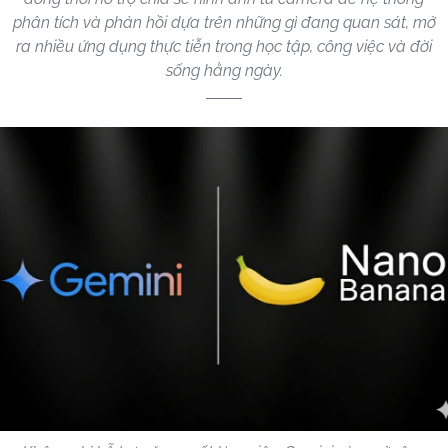
phân tích và phản hồi dựa trên những gì đang quan sát, mở
ra nhiều ứng dụng thực tiễn trong học tập, công việc và đời
sống hằng ngày.