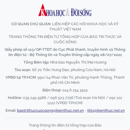
CƠ QUAN CHỦ QUẢN:
LIÊN HIỆP CÁC HỘI KHOA HỌC VÀ KỸ
THUẬT VIỆT NAM
TRANG THÔNG TIN ĐIỆN TỬ TỔNG HỢP CỦA BÁO TRI THỨC VÀ
CUỘC SỐNG
Giấy phép số 113/GP-TTĐT do Cục Phát thanh, truyền hình và Thông
tin điện tử - Bộ Thông tin và Truyền thông cấp ngày 08/07/2021
Tổng Biên tập:
Nhà báo Nguyễn Thị Mai Hương
Tòa soạn:
Số 70 Trần Hưng Đạo, phường Cửa Nam, Hà Nội
VPĐD tại TP.HCM:
590/24 Phan Văn Trị, phường Hạnh Thông, Thành
phố Hồ Chí Minh
Điện thoại:
024 6 254 3519
Hotline:
035 249 5588 / 096 523 7756 (Toà soạn Hà Nội) / 091 122
1222 (VPĐD TPHCM)
Email:
baotrithuccuocsong@kienthuc.net.vn
-
tkts@kienthuc.net.vn
Trang thông tin điện tử tổng hợp của Báo