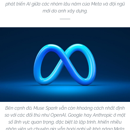
phát triển AI giữa các nhóm lâu năm của Meta và đội ngũ
mới do anh xây dựng.
Bên cạnh đó, Muse Spark vẫn còn khoảng cách nhất định
so với các đối thủ như OpenAI, Google hay Anthropic ở một
số lĩnh vực quan trọng, đặc biệt là lập trình, khiến nhiều
nhân viên và chuyên gia vẫn hoài nghi về khả năng Meta