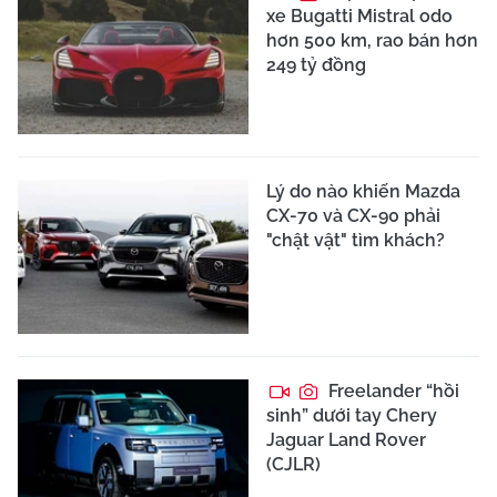
xe Bugatti Mistral odo
hơn 500 km, rao bán hơn
249 tỷ đồng
Lý do nào khiến Mazda
CX-70 và CX-90 phải
"chật vật" tìm khách?
Freelander “hồi
sinh” dưới tay Chery
Jaguar Land Rover
(CJLR)