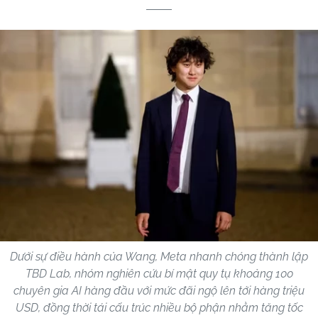
Dưới sự điều hành của Wang, Meta nhanh chóng thành lập
TBD Lab, nhóm nghiên cứu bí mật quy tụ khoảng 100
chuyên gia AI hàng đầu với mức đãi ngộ lên tới hàng triệu
USD, đồng thời tái cấu trúc nhiều bộ phận nhằm tăng tốc