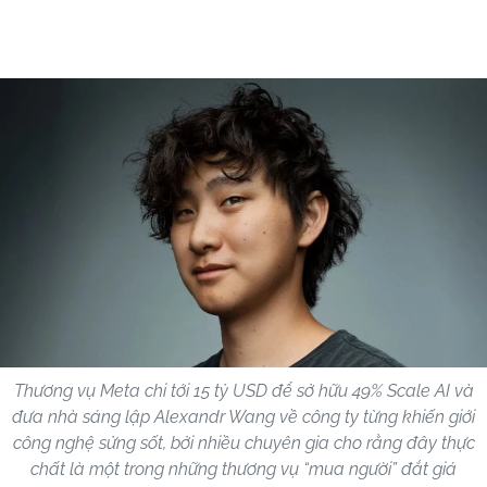
Thương vụ Meta chi tới 15 tỷ USD để sở hữu 49% Scale AI và
đưa nhà sáng lập Alexandr Wang về công ty từng khiến giới
công nghệ sửng sốt, bởi nhiều chuyên gia cho rằng đây thực
chất là một trong những thương vụ “mua người” đắt giá