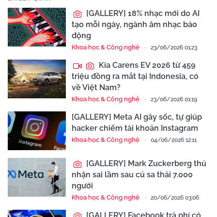
[GALLERY] 18% nhạc mới do AI
tạo mỗi ngày, ngành âm nhạc báo
động
Khoa học & Công nghệ
23/06/2026 01:23
Kia Carens EV 2026 từ 459
triệu đồng ra mắt tại Indonesia, có
về Việt Nam?
Khoa học & Công nghệ
23/06/2026 01:19
[GALLERY] Meta AI gây sốc, tự giúp
hacker chiếm tài khoản Instagram
Khoa học & Công nghệ
04/06/2026 12:11
[GALLERY] Mark Zuckerberg thú
nhận sai lầm sau cú sa thải 7.000
người
Khoa học & Công nghệ
20/06/2026 03:06
[GALLERY] Facebook trả phí có