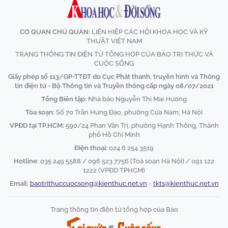
CƠ QUAN CHỦ QUẢN:
LIÊN HIỆP CÁC HỘI KHOA HỌC VÀ KỸ
THUẬT VIỆT NAM
TRANG THÔNG TIN ĐIỆN TỬ TỔNG HỢP CỦA BÁO TRI THỨC VÀ
CUỘC SỐNG
Giấy phép số 113/GP-TTĐT do Cục Phát thanh, truyền hình và Thông
tin điện tử - Bộ Thông tin và Truyền thông cấp ngày 08/07/2021
Tổng Biên tập:
Nhà báo Nguyễn Thị Mai Hương
Tòa soạn:
Số 70 Trần Hưng Đạo, phường Cửa Nam, Hà Nội
VPĐD tại TP.HCM:
590/24 Phan Văn Trị, phường Hạnh Thông, Thành
phố Hồ Chí Minh
Điện thoại:
024 6 254 3519
Hotline:
035 249 5588 / 096 523 7756 (Toà soạn Hà Nội) / 091 122
1222 (VPĐD TPHCM)
Email:
baotrithuccuocsong@kienthuc.net.vn
-
tkts@kienthuc.net.vn
Trang thông tin điện tử tổng hợp của Báo