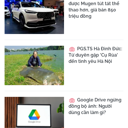
được Mugen tút tát thể
thao hơn, giá bán 850
triệu đồng
PGS.TS Hà Đình Đức:
Từ duyên gặp 'Cụ Rùa'
đến tình yêu Hà Nội
Google Drive ngừng
đồng bộ ảnh: Người
dùng cần làm gì?