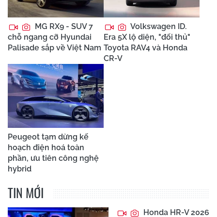
MG RX9 - SUV 7
Volkswagen ID.
chỗ ngang cỡ Hyundai
Era 5X lộ diện, "đối thủ"
Palisade sắp về Việt Nam
Toyota RAV4 và Honda
CR-V
Peugeot tạm dừng kế
hoạch điện hoá toàn
phần, ưu tiên công nghệ
hybrid
TIN MỚI
Honda HR-V 2026