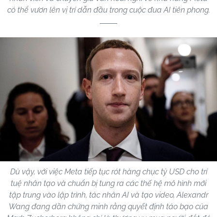
có thể vươn lên vị trí dẫn đầu trong cuộc đua AI tiên phong.
Dù vậy, với việc Meta tiếp tục rót hàng chục tỷ USD cho trí
tuệ nhân tạo và chuẩn bị tung ra các thế hệ mô hình mới
tập trung vào lập trình, tác nhân AI và tạo video, Alexandr
Wang đang dần chứng minh rằng quyết định táo bạo của