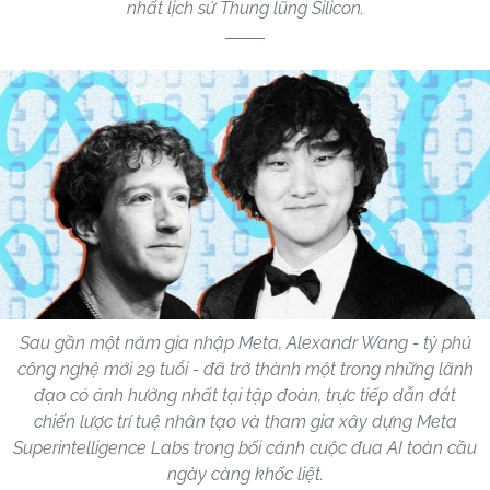
nhất lịch sử Thung lũng Silicon.
Sau gần một năm gia nhập Meta, Alexandr Wang - tỷ phú
công nghệ mới 29 tuổi - đã trở thành một trong những lãnh
đạo có ảnh hưởng nhất tại tập đoàn, trực tiếp dẫn dắt
chiến lược trí tuệ nhân tạo và tham gia xây dựng Meta
Superintelligence Labs trong bối cảnh cuộc đua AI toàn cầu
ngày càng khốc liệt.