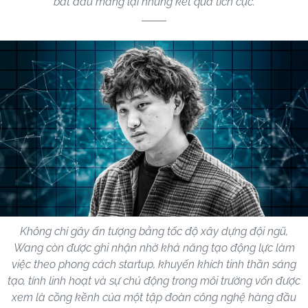
bắt đầu mang lại những kết quả tích cực.
Không chỉ gây ấn tượng bằng tốc độ xây dựng đội ngũ,
Wang còn được ghi nhận nhờ khả năng tạo động lực làm
việc theo phong cách startup, khuyến khích tinh thần sáng
tạo, tính linh hoạt và sự chủ động trong môi trường vốn được
xem là cồng kềnh của một tập đoàn công nghệ hàng đầu