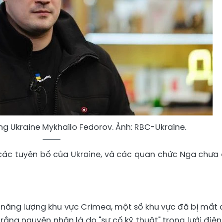
g Ukraine Mykhailo Fedorov. Ảnh: RBC-Ukraine.
các tuyên bố của Ukraine, và các quan chức Nga chưa
năng lượng khu vực Crimea, một số khu vực đã bị mất 
rằng nguyên nhân là do "sự cố kỹ thuật" trong lưới điện