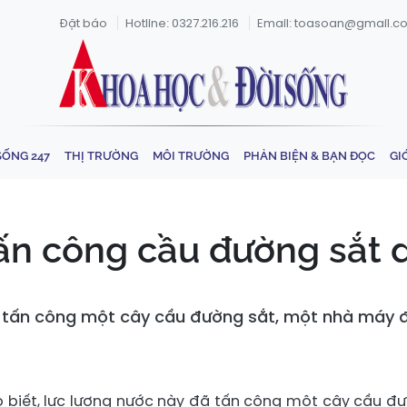
Đặt báo
Hotline: 0327.216.216
Email: toasoan@gmail.c
SỐNG 247
THỊ TRƯỜNG
MÔI TRƯỜNG
PHẢN BIỆN & BẠN ĐỌC
GI
tấn công cầu đường sắt 
ã tấn công một cây cầu đường sắt, một nhà máy đ
o biết, lực lượng nước này đã tấn công một cây cầu đ