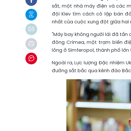
sắt, một nhà máy điện và các m
đội Kiev tìm cách cô lập bán đ
nhất của cuộc xung đột giữa hai 
"Máy bay không người lái đã tấn 
đông Crimea, một trạm biến điệ
lỏng ở Simferopol, thành phố lớn
Ngoài ra, Lực lượng Đặc nhiệm U
đường sắt bắc qua kênh đào Bắc