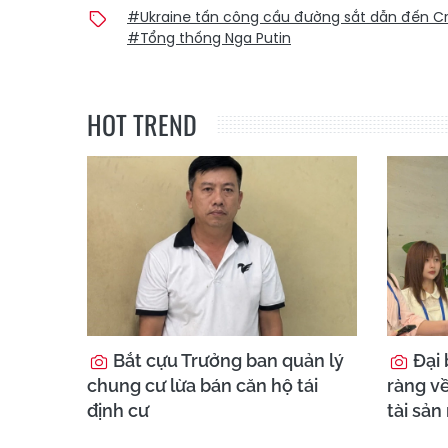
#Ukraine tấn công cầu đường sắt dẫn đến C
#Tổng thống Nga Putin
HOT TREND
Bắt cựu Trưởng ban quản lý
Đại 
chung cư lừa bán căn hộ tái
ràng về
định cư
tài sản