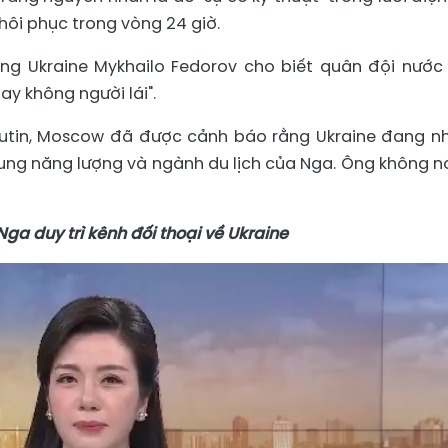
khôi phục trong vòng 24 giờ.
ng Ukraine Mykhailo Fedorov cho biết quân đội nước
y không người lái".
Putin, Moscow đã được cảnh báo rằng Ukraine đang 
ng năng lượng và ngành du lịch của Nga. Ông không nó
ga duy trì kênh đối thoại về Ukraine