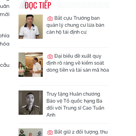
ĐỌC TIẾP
quân
 mới
Bắt cựu Trưởng ban
quản lý chung cư lừa bán
căn hộ tái định cư
phía
 hóa
Đại biểu đề xuất quy
định rõ ràng về kiểm soát
 cầu
dòng tiền và tài sản mã hóa
Truy tặng Huân chương
Bảo vệ Tổ quốc hạng Ba
đối với Trung sĩ Cao Tuấn
Anh
Bắt giữ 2 đối tượng, thu