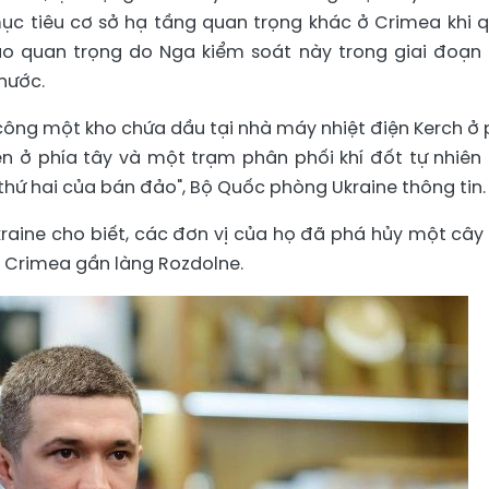
ục tiêu cơ sở hạ tầng quan trọng khác ở Crimea khi 
ảo quan trọng do Nga kiểm soát này trong giai đoạn
nước.
công một kho chứa dầu tại nhà máy nhiệt điện Kerch ở 
n ở phía tây và một trạm phân phối khí đốt tự nhiên
 thứ hai của bán đảo", Bộ Quốc phòng Ukraine thông tin.
kraine cho biết, các đơn vị của họ đã phá hủy một cây
 Crimea gần làng Rozdolne.