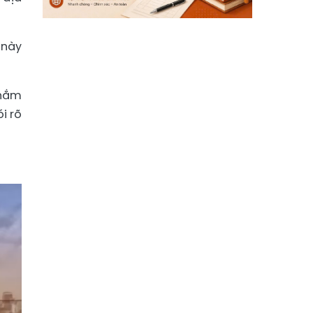
 này
nhắm
i rõ