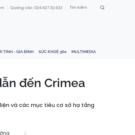
om
Quảng cáo: 024.627.32.632
ỚI TÍNH - GIA ĐÌNH
SỨC KHOẺ 360
MULTIMEDIA
dẫn đến Crimea
iện và các mục tiêu cơ sở hạ tầng
ường