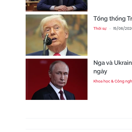
Tổng thống T
15/06/202
Thời sự
Nga và Ukrai
ngày
Khoa học & Công ng