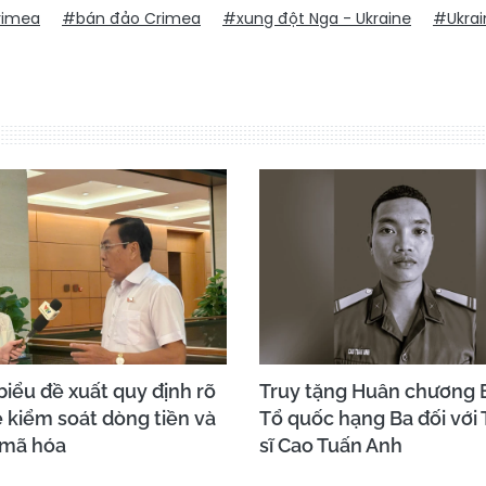
rimea
#bán đảo Crimea
#xung đột Nga - Ukraine
#Ukrai
biểu đề xuất quy định rõ
Truy tặng Huân chương 
 kiểm soát dòng tiền và
Tổ quốc hạng Ba đối với
 mã hóa
sĩ Cao Tuấn Anh