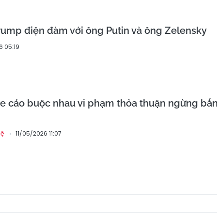
rump điện đàm với ông Putin và ông Zelensky
6 05:19
ne cáo buộc nhau vi phạm thỏa thuận ngừng bắn
11/05/2026 11:07
hệ