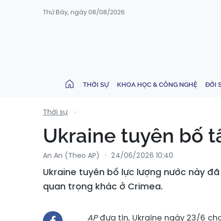
Thứ Bảy, ngày 08/08/2026
THỜI SỰ
KHOA HỌC & CÔNG NGHỆ
ĐỜI 
Thời sự
Ukraine tuyên bố 
An An (Theo AP)
24/06/2026 10:40
Ukraine tuyên bố lực lượng nước này đ
quan trọng khác ở Crimea.
AP
đưa tin, Ukraine ngày 23/6 ch