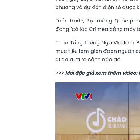
phương và dự kiến ​​điện sẽ được 
Tuần trước, Bộ trưởng Quốc phò
đang "cô lập Crimea bằng máy ba
Theo Tổng thống Nga Vladimir 
mục tiêu làm gián đoạn nguồn cu
ai đã đưa ra cảnh báo đó.
>>> Mời độc giả xem thêm video: N