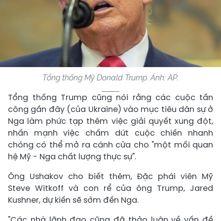
Tổng thống Mỹ Donald Trump. Ảnh: AP.
Tổng thống Trump cũng nói rằng các cuộc tấn
công gần đây (của Ukraine) vào mục tiêu dân sự ở
Nga làm phức tạp thêm việc giải quyết xung đột,
nhấn mạnh việc chấm dứt cuộc chiến nhanh
chóng có thể mở ra cánh cửa cho "một mối quan
hệ Mỹ - Nga chất lượng thực sự".
Ông Ushakov cho biết thêm, Đặc phái viên Mỹ
Steve Witkoff và con rể của ông Trump, Jared
Kushner, dự kiến ​​sẽ sớm đến Nga.
"Các nhà lãnh đạo cũng đã thảo luận về vấn đề