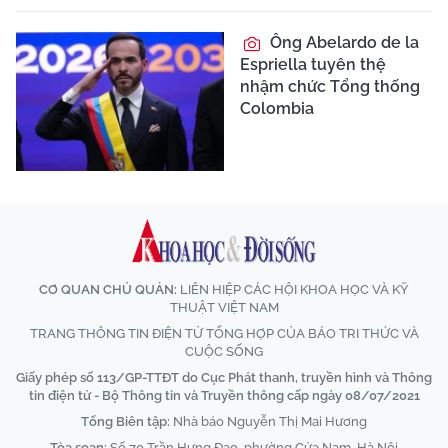
Ông Abelardo de la
Espriella tuyên thệ
nhậm chức Tổng thống
Colombia
CƠ QUAN CHỦ QUẢN:
LIÊN HIỆP CÁC HỘI KHOA HỌC VÀ KỸ
THUẬT VIỆT NAM
TRANG THÔNG TIN ĐIỆN TỬ TỔNG HỢP CỦA BÁO TRI THỨC VÀ
CUỘC SỐNG
Giấy phép số 113/GP-TTĐT do Cục Phát thanh, truyền hình và Thông
tin điện tử - Bộ Thông tin và Truyền thông cấp ngày 08/07/2021
Tổng Biên tập:
Nhà báo Nguyễn Thị Mai Hương
Tòa soạn:
Số 70 Trần Hưng Đạo, phường Cửa Nam, Hà Nội