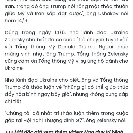
Iran, trong đó ông Trump nói rằng một thỏa thuận
giữa Mỹ và Iran sắp đạt được", ông Ushakov nói
hôm 14/6.
Cũng trong ngày 14/6, nhà lãnh đạo Ukraine
Zelensky cho biết đã có cuộc "trò chuyện tuyệt vời"
với Tổng thống Mỹ Donald Trump. Ngoài chúc
mừng sinh nhật ông Trump, Tổng thống Zelensky
cũng cảm ơn Tổng thống Mỹ vì sự ủng hộ dành cho
Ukraine.
Nhà lãnh đạo Ukraine cho biết, ông và Tổng thống
Trump đã thảo luận về "những gì có thể giúp thúc
đẩy hòa bình ngay bây giờ", nhưng không cung cấp
chi tiết.
"Chúng tôi đã nhất trí thảo luận thêm trong cuộc
gặp tại Hội nghị Thượng đỉnh G7", ông Zelensky nói.
>>> Mời độc giả xem thêm video: Nga duy trì kênh