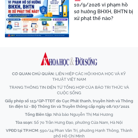
10/9/2026 vi phạm hồ
sơ hưởng BHXH, BHTN bị
xử phạt thế nào?
CƠ QUAN CHỦ QUẢN:
LIÊN HIỆP CÁC HỘI KHOA HỌC VÀ KỸ
THUẬT VIỆT NAM
TRANG THÔNG TIN ĐIỆN TỬ TỔNG HỢP CỦA BÁO TRI THỨC VÀ
CUỘC SỐNG
Giấy phép số 113/GP-TTĐT do Cục Phát thanh, truyền hình và Thông
tin điện tử - Bộ Thông tin và Truyền thông cấp ngày 08/07/2021
Tổng Biên tập:
Nhà báo Nguyễn Thị Mai Hương
Tòa soạn:
Số 70 Trần Hưng Đạo, phường Cửa Nam, Hà Nội
VPĐD tại TP.HCM:
590/24 Phan Văn Trị, phường Hạnh Thông, Thành
phố Hồ Chí Minh