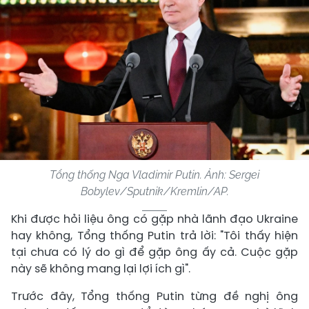
Tổng thống Nga Vladimir Putin. Ảnh: Sergei
Bobylev/Sputnik/Kremlin/AP.
Khi được hỏi liệu ông có gặp nhà lãnh đạo Ukraine
hay không, Tổng thống Putin trả lời: "Tôi thấy hiện
tại chưa có lý do gì để gặp ông ấy cả. Cuộc gặp
này sẽ không mang lại lợi ích gì".
Trước đây, Tổng thống Putin từng đề nghị ông