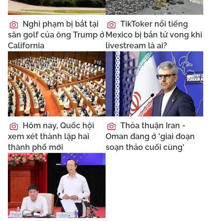
Nghi phạm bị bắt tại
TikToker nổi tiếng
sân golf của ông Trump ở
Mexico bị bắn tử vong khi
California
livestream là ai?
Hôm nay, Quốc hội
Thỏa thuận Iran -
xem xét thành lập hai
Oman đang ở 'giai đoạn
thành phố mới
soạn thảo cuối cùng'