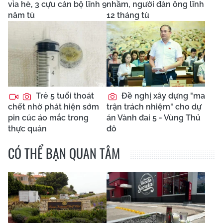
vỉa hè, 3 cựu cán bộ lĩnh 9
nhầm, người đàn ông lĩnh
năm tù
12 tháng tù
Trẻ 5 tuổi thoát
Đề nghị xây dựng "ma
chết nhờ phát hiện sớm
trận trách nhiệm" cho dự
pin cúc áo mắc trong
án Vành đai 5 - Vùng Thủ
thực quản
đô
CÓ THỂ BẠN QUAN TÂM