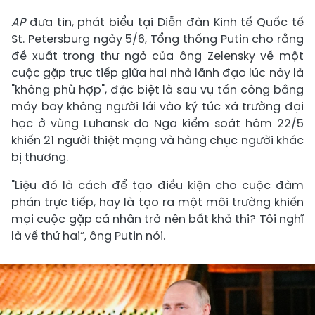
AP
đưa tin, phát biểu tại Diễn đàn Kinh tế Quốc tế
St. Petersburg ngày 5/6, Tổng thống Putin cho rằng
đề xuất trong thư ngỏ của ông Zelensky về một
cuộc gặp trực tiếp giữa hai nhà lãnh đạo lúc này là
"không phù hợp", đặc biệt là sau vụ tấn công bằng
máy bay không người lái vào ký túc xá trường đại
học ở vùng Luhansk do Nga kiểm soát hôm 22/5
khiến 21 người thiệt mạng và hàng chục người khác
bị thương.
"Liệu đó là cách để tạo điều kiện cho cuộc đàm
phán trực tiếp, hay là tạo ra một môi trường khiến
mọi cuộc gặp cá nhân trở nên bất khả thi? Tôi nghĩ
là vế thứ hai”, ông Putin nói.