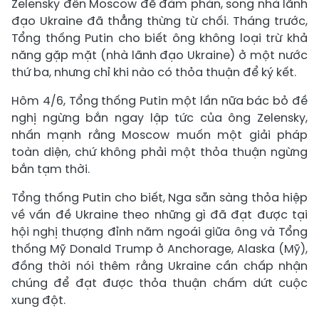
Zelensky đến Moscow để đàm phán, song nhà lãnh
đạo Ukraine đã thẳng thừng từ chối. Tháng trước,
Tổng thống Putin cho biết ông không loại trừ khả
năng gặp mặt (nhà lãnh đạo Ukraine) ở một nước
thứ ba, nhưng chỉ khi nào có thỏa thuận để ký kết.
Hôm 4/6, Tổng thống Putin một lần nữa bác bỏ đề
nghị ngừng bắn ngay lập tức của ông Zelensky,
nhấn mạnh rằng Moscow muốn một giải pháp
toàn diện, chứ không phải một thỏa thuận ngừng
bắn tạm thời.
Tổng thống Putin cho biết, Nga sẵn sàng thỏa hiệp
về vấn đề Ukraine theo những gì đã đạt được tại
hội nghị thượng đỉnh năm ngoái giữa ông và Tổng
thống Mỹ Donald Trump ở Anchorage, Alaska (Mỹ),
đồng thời nói thêm rằng Ukraine cần chấp nhận
chúng để đạt được thỏa thuận chấm dứt cuộc
xung đột.