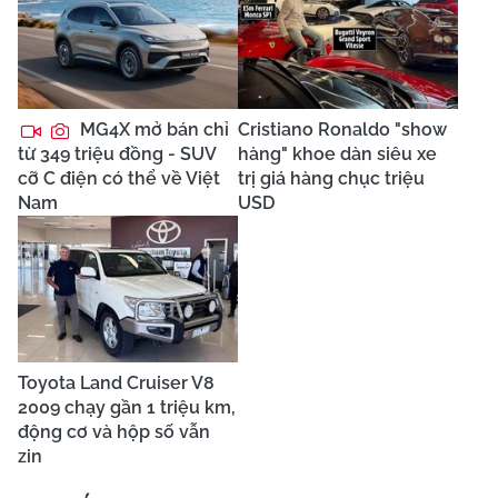
MG4X mở bán chỉ
Cristiano Ronaldo "show
từ 349 triệu đồng - SUV
hàng" khoe dàn siêu xe
cỡ C điện có thể về Việt
trị giá hàng chục triệu
Nam
USD
Toyota Land Cruiser V8
2009 chạy gần 1 triệu km,
động cơ và hộp số vẫn
zin