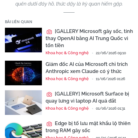
quên dưới đáy hồ, thức dậy là kỳ quan hiếm gặp.
BÀI LIÊN QUAN
[GALLERY Microsoft gây sốc, tính
thay OpenAI bằng AI Trung Quốc vì
tốn tiền
Khoa học & Công nghệ
22/06/2026 09:10
Giám đốc AI của Microsoft chỉ trích
Anthropic xem Claude có ý thức
Khoa học & Công nghệ
11/06/2026 01:26
[GALLERY] Microsoft Surface bị
quay lưng vì laptop AI quá đắt
Khoa học & Công nghệ
01/06/2026 01:31
Edge bị tố lưu mật khẩu lộ thiên
trong RAM gây sốc
Khoa học & Công nghệ
09/05/2026 05:11