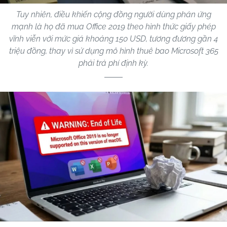
Tuy nhiên, điều khiến cộng đồng người dùng phản ứng
mạnh là họ đã mua Office 2019 theo hình thức giấy phép
vĩnh viễn với mức giá khoảng 150 USD, tương đương gần 4
triệu đồng, thay vì sử dụng mô hình thuê bao Microsoft 365
phải trả phí định kỳ.