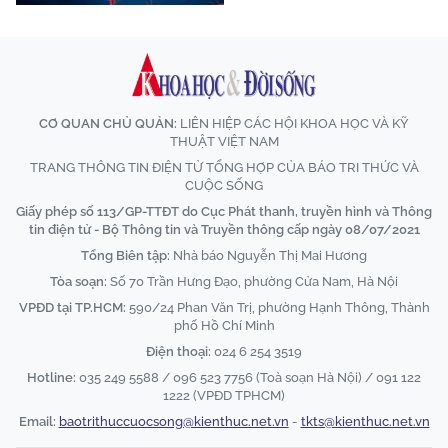
CƠ QUAN CHỦ QUẢN:
LIÊN HIỆP CÁC HỘI KHOA HỌC VÀ KỸ
THUẬT VIỆT NAM
TRANG THÔNG TIN ĐIỆN TỬ TỔNG HỢP CỦA BÁO TRI THỨC VÀ
CUỘC SỐNG
Giấy phép số 113/GP-TTĐT do Cục Phát thanh, truyền hình và Thông
tin điện tử - Bộ Thông tin và Truyền thông cấp ngày 08/07/2021
Tổng Biên tập:
Nhà báo Nguyễn Thị Mai Hương
Tòa soạn:
Số 70 Trần Hưng Đạo, phường Cửa Nam, Hà Nội
VPĐD tại TP.HCM:
590/24 Phan Văn Trị, phường Hạnh Thông, Thành
phố Hồ Chí Minh
Điện thoại:
024 6 254 3519
Hotline:
035 249 5588 / 096 523 7756 (Toà soạn Hà Nội) / 091 122
1222 (VPĐD TPHCM)
Email:
baotrithuccuocsong@kienthuc.net.vn
-
tkts@kienthuc.net.vn