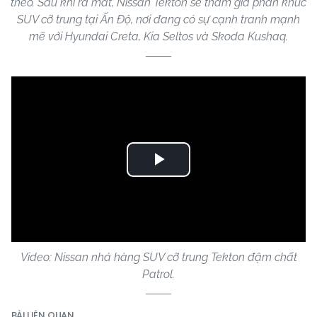
theo. Sau khi ra mắt, Nissan Tekton sẽ tham gia phân khúc
SUV cỡ trung tại Ấn Độ, nơi đang có sự cạnh tranh mạnh
mẽ với Hyundai Creta, Kia Seltos và Skoda Kushaq.
Play
Video
Video: Nissan nhá hàng SUV cỡ trung Tekton đậm chất
Patrol.
BÀI LIÊN QUAN