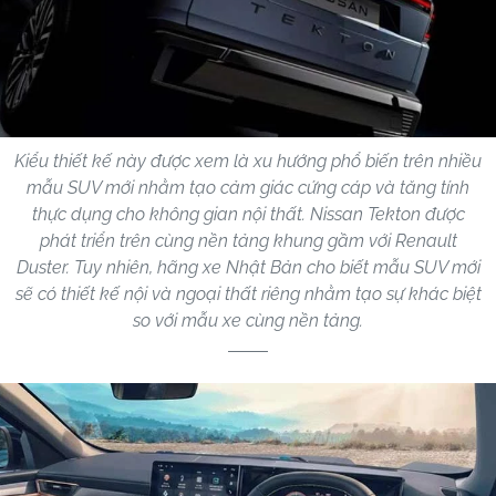
Kiểu thiết kế này được xem là xu hướng phổ biến trên nhiều
mẫu SUV mới nhằm tạo cảm giác cứng cáp và tăng tính
thực dụng cho không gian nội thất. Nissan Tekton được
phát triển trên cùng nền tảng khung gầm với Renault
Duster. Tuy nhiên, hãng xe Nhật Bản cho biết mẫu SUV mới
sẽ có thiết kế nội và ngoại thất riêng nhằm tạo sự khác biệt
so với mẫu xe cùng nền tảng.