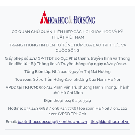
CƠ QUAN CHỦ QUẢN:
LIÊN HIỆP CÁC HỘI KHOA HỌC VÀ KỸ
THUẬT VIỆT NAM
TRANG THÔNG TIN ĐIỆN TỬ TỔNG HỢP CỦA BÁO TRI THỨC VÀ
CUỘC SỐNG
Giấy phép số 113/GP-TTĐT do Cục Phát thanh, truyền hình và Thông
tin điện tử - Bộ Thông tin và Truyền thông cấp ngày 08/07/2021
Tổng Biên tập:
Nhà báo Nguyễn Thị Mai Hương
Tòa soạn:
Số 70 Trần Hưng Đạo, phường Cửa Nam, Hà Nội
VPĐD tại TP.HCM:
590/24 Phan Văn Trị, phường Hạnh Thông, Thành
phố Hồ Chí Minh
Điện thoại:
024 6 254 3519
Hotline:
035 249 5588 / 096 523 7756 (Toà soạn Hà Nội) / 091 122
1222 (VPĐD TPHCM)
Email:
baotrithuccuocsong@kienthuc.net.vn
-
tkts@kienthuc.net.vn