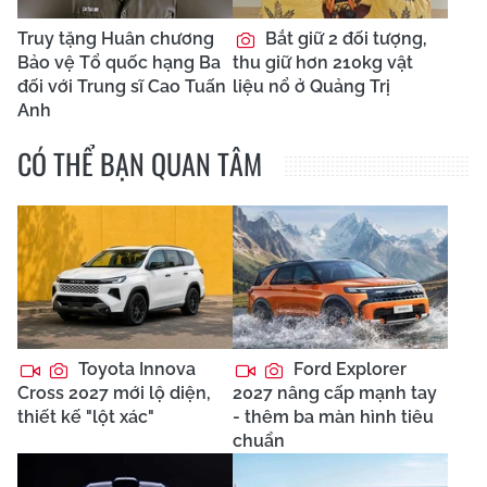
Truy tặng Huân chương
Bắt giữ 2 đối tượng,
Bảo vệ Tổ quốc hạng Ba
thu giữ hơn 210kg vật
đối với Trung sĩ Cao Tuấn
liệu nổ ở Quảng Trị
Anh
CÓ THỂ BẠN QUAN TÂM
Toyota Innova
Ford Explorer
Cross 2027 mới lộ diện,
2027 nâng cấp mạnh tay
thiết kế "lột xác"
- thêm ba màn hình tiêu
chuẩn