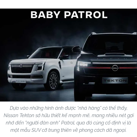
Dựa vào những hình ảnh được “nhá hàng” có thể thấy,
Nissan Tekton sở hữu thiết kế mạnh mẽ, mang nhiều nét gợi
nhớ đến "người đàn anh" Patrol, qua đó củng cố định vị là
một mẫu SUV cỡ trung thiên về phong cách dã ngoại.