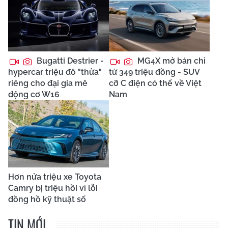
Bugatti Destrier -
MG4X mở bán chỉ
hypercar triệu đô "thửa"
từ 349 triệu đồng - SUV
riêng cho đại gia mê
cỡ C điện có thể về Việt
động cơ W16
Nam
Hơn nửa triệu xe Toyota
Camry bị triệu hồi vì lỗi
đồng hồ kỹ thuật số
TIN MỚI