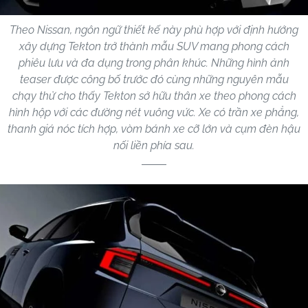
Theo Nissan, ngôn ngữ thiết kế này phù hợp với định hướng
xây dựng Tekton trở thành mẫu SUV mang phong cách
phiêu lưu và đa dụng trong phân khúc. Những hình ảnh
teaser được công bố trước đó cùng những nguyên mẫu
chạy thử cho thấy Tekton sở hữu thân xe theo phong cách
hình hộp với các đường nét vuông vức. Xe có trần xe phẳng,
thanh giá nóc tích hợp, vòm bánh xe cỡ lớn và cụm đèn hậu
nối liền phía sau.