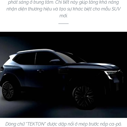
phát sáng ở trung tâm. Chi tiết này giúp tăng khả năng
nhận diện thương hiệu và tạo sự khác biệt cho mẫu SUV
mới.
Dòng chữ "TEKTON" được dập nổi ở mép trước nắp ca-pô,