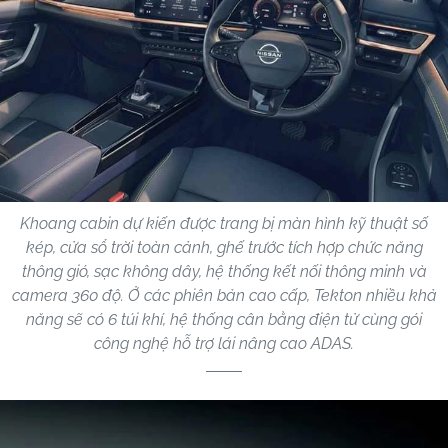
Khoang cabin dự kiến được trang bị màn hình kỹ thuật số
kép, cửa sổ trời toàn cảnh, ghế trước tích hợp chức năng
thông gió, sạc không dây, hệ thống kết nối thông minh và
camera 360 độ. Ở các phiên bản cao cấp, Tekton nhiều khả
năng sẽ có 6 túi khí, hệ thống cân bằng điện tử cùng gói
công nghệ hỗ trợ lái nâng cao ADAS.