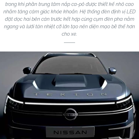
trong khi phần trung tâm nắp ca-pô được thiết kế nhô cao
nhằm tăng cảm giác khỏe khoắn. Hệ thống đèn định vị LED
đặt dọc hai bên cản trước kết hợp cùng cụm đèn pha nằm
ngang và lưới tản nhiệt cỡ lớn tạo nên diện mạo bề thế hơn
cho xe.