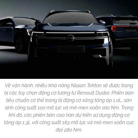
Về vận hành, nhiều khả năng Nissan Tekton sẽ được trang
bị các tùy chọn động cơ tương tự Renault Duster. Phiên bản
tiêu chuẩn có thể trang bị động cơ xăng tăng áp 1.0L, sản
sinh công suất 100 mã lực và mô-men xoắn 160 Nm. Trong
khi đó, các phiên bản cao hơn dự kiến sử dụng động cơ
tăng áp 1.3L với công suất 163 mã lực và mô-men xoắn cực
đại 280 Nm.