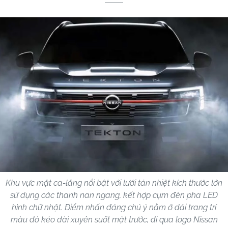
Khu vực mặt ca-lăng nổi bật với lưới tản nhiệt kích thước lớn
sử dụng các thanh nan ngang, kết hợp cụm đèn pha LED
hình chữ nhật. Điểm nhấn đáng chú ý nằm ở dải trang trí
màu đỏ kéo dài xuyên suốt mặt trước, đi qua logo Nissan