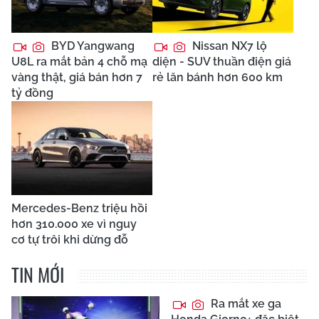
BYD Yangwang
Nissan NX7 lộ
U8L ra mắt bản 4 chỗ mạ
diện - SUV thuần điện giá
vàng thật, giá bán hơn 7
rẻ lăn bánh hơn 600 km
tỷ đồng
Mercedes-Benz triệu hồi
hơn 310.000 xe vì nguy
cơ tự trôi khi dừng đỗ
TIN MỚI
Ra mắt xe ga