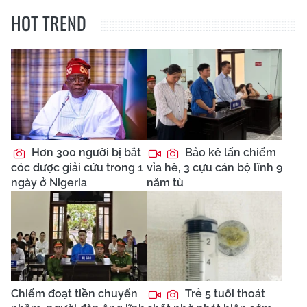
HOT TREND
Hơn 300 người bị bắt
Bảo kê lấn chiếm
cóc được giải cứu trong 1
vỉa hè, 3 cựu cán bộ lĩnh 9
ngày ở Nigeria
năm tù
Chiếm đoạt tiền chuyển
Trẻ 5 tuổi thoát