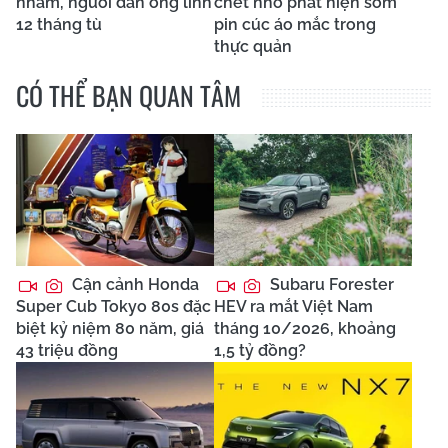
nhầm, người đàn ông lĩnh
chết nhờ phát hiện sớm
12 tháng tù
pin cúc áo mắc trong
thực quản
CÓ THỂ BẠN QUAN TÂM
Cận cảnh Honda
Subaru Forester
Super Cub Tokyo 80s đặc
HEV ra mắt Việt Nam
biệt kỷ niệm 80 năm, giá
tháng 10/2026, khoảng
43 triệu đồng
1,5 tỷ đồng?