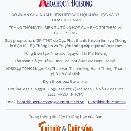
CƠ QUAN CHỦ QUẢN:
LIÊN HIỆP CÁC HỘI KHOA HỌC VÀ KỸ
THUẬT VIỆT NAM
TRANG THÔNG TIN ĐIỆN TỬ TỔNG HỢP CỦA BÁO TRI THỨC VÀ
CUỘC SỐNG
Giấy phép số 113/GP-TTĐT do Cục Phát thanh, truyền hình và Thông
tin điện tử - Bộ Thông tin và Truyền thông cấp ngày 08/07/2021
Tổng Biên tập:
Nhà báo Nguyễn Thị Mai Hương
Tòa soạn:
Số 70 Trần Hưng Đạo, phường Cửa Nam, Hà Nội
VPĐD tại TP.HCM:
590/24 Phan Văn Trị, phường Hạnh Thông, Thành
phố Hồ Chí Minh
Điện thoại:
024 6 254 3519
Hotline:
035 249 5588 / 096 523 7756 (Toà soạn Hà Nội) / 091 122
1222 (VPĐD TPHCM)
Email:
baotrithuccuocsong@kienthuc.net.vn
-
tkts@kienthuc.net.vn
Trang thông tin điện tử tổng hợp của Báo