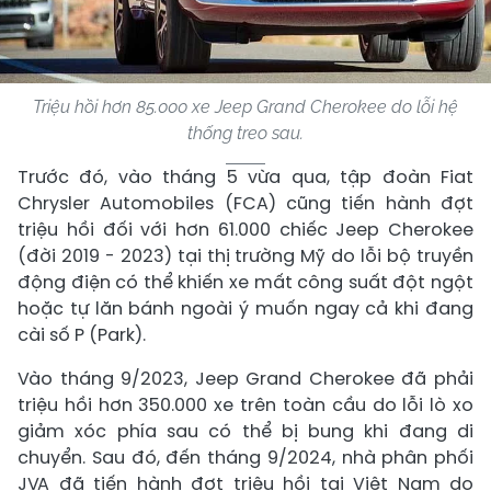
Triệu hồi hơn 85.000 xe Jeep Grand Cherokee do lỗi hệ
thống treo sau.
Trước đó, vào tháng 5 vừa qua, tập đoàn Fiat
Chrysler Automobiles (FCA) cũng tiến hành đợt
triệu hồi đối với hơn 61.000 chiếc Jeep Cherokee
(đời 2019 - 2023) tại thị trường Mỹ do lỗi bộ truyền
động điện có thể khiến xe mất công suất đột ngột
hoặc tự lăn bánh ngoài ý muốn ngay cả khi đang
cài số P (Park).
Vào tháng 9/2023, Jeep Grand Cherokee đã phải
triệu hồi hơn 350.000 xe trên toàn cầu do lỗi lò xo
giảm xóc phía sau có thể bị bung khi đang di
chuyển. Sau đó, đến tháng 9/2024, nhà phân phối
JVA đã tiến hành đợt triệu hồi tại Việt Nam do