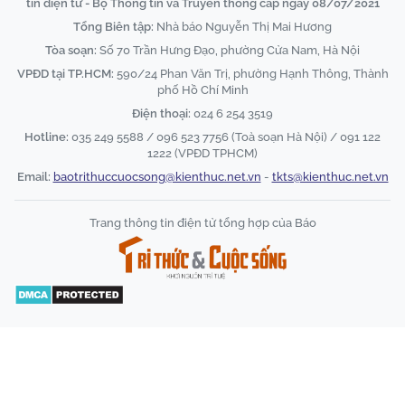
tin điện tử - Bộ Thông tin và Truyền thông cấp ngày 08/07/2021
Tổng Biên tập:
Nhà báo Nguyễn Thị Mai Hương
Tòa soạn:
Số 70 Trần Hưng Đạo, phường Cửa Nam, Hà Nội
VPĐD tại TP.HCM:
590/24 Phan Văn Trị, phường Hạnh Thông, Thành
phố Hồ Chí Minh
Điện thoại:
024 6 254 3519
Hotline:
035 249 5588 / 096 523 7756 (Toà soạn Hà Nội) / 091 122
1222 (VPĐD TPHCM)
Email:
baotrithuccuocsong@kienthuc.net.vn
-
tkts@kienthuc.net.vn
Trang thông tin điện tử tổng hợp của Báo