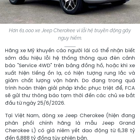
Hơn 61.000 xe Jeep Cherokee vì lỗi hệ truyền động gây
nguy hiểm.
Hãng xe Mỹ khuyến cáo người lái có thể nhận biết
sớm dấu hiệu lỗi hệ thống thông qua đèn cảnh
báo "Service 4WD" trên bảng đồng hồ, hoặc khi xe
xuất hiện tiếng ồn lạ, có hiện tượng rung lắc và
giảm chất lượng vận hành. Do đang trong quá
trình hoàn thiện giải pháp khắc phục triệt để, FCA
sẽ gửi thư thông báo tạm thời đến các chủ xe bắt
đầu từ ngày 25/6/2026.
Tại Việt Nam, dòng xe Jeep Cherokee (hiện đang
phân phối chính hãng là mẫu Jeep Grand
Cherokee L) có giá niêm yết dao động từ 6,38 tỷ
đến 6,888 tỷ đồng tùy phiên bản.