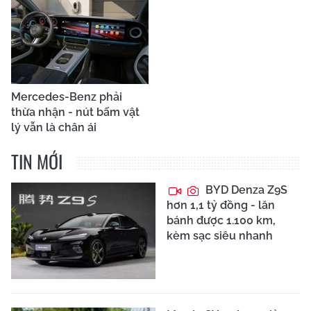
Mercedes-Benz phải
thừa nhận - nút bấm vật
lý vẫn là chân ái
TIN MỚI
BYD Denza Z9S
hơn 1,1 tỷ đồng - lăn
bánh được 1.100 km,
kèm sạc siêu nhanh