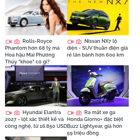
Rolls-Royce
Nissan NX7 lộ
Phantom hơn 68 tỷ mà
diện - SUV thuần điện giá
Hoa hậu Mai Phương
rẻ lăn bánh hơn 600 km
Thúy "khoe" có gì?
Hyundai Elantra
Ra mắt xe ga
2027 - lột xác thiết kế và
Honda Giorno+ đặc biệt
công nghệ, từ 16.850 USD
Buzz Lightyear, giá hơn
59 triệu đồng