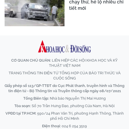
chạy thử, hé lộ nhiều chi
tiết mới
CƠ QUAN CHỦ QUẢN:
LIÊN HIỆP CÁC HỘI KHOA HỌC VÀ KỸ
THUẬT VIỆT NAM
TRANG THÔNG TIN ĐIỆN TỬ TỔNG HỢP CỦA BÁO TRI THỨC VÀ
CUỘC SỐNG
Giấy phép số 113/GP-TTĐT do Cục Phát thanh, truyền hình và Thông
tin điện tử - Bộ Thông tin và Truyền thông cấp ngày 08/07/2021
Tổng Biên tập:
Nhà báo Nguyễn Thị Mai Hương
Tòa soạn:
Số 70 Trần Hưng Đạo, phường Cửa Nam, Hà Nội
VPĐD tại TP.HCM:
590/24 Phan Văn Trị, phường Hạnh Thông, Thành
phố Hồ Chí Minh
Điện thoại:
024 6 254 3519