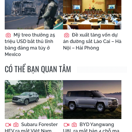
Mỹ treo thưởng 25
Đề xuất tăng vốn dự
triệu USD bắt thủ lĩnh
án đường sắt Lào Cai – Hà
băng đảng ma túy ở
Nội – Hải Phòng
Mexico
CÓ THỂ BẠN QUAN TÂM
Subaru Forester
BYD Yangwang
HEV ra mắt Việt Nam
U8L ra mắt bản 4 chỗ mạ