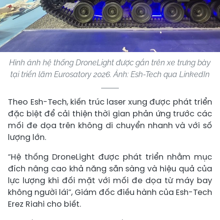
Hình ảnh hệ thống DroneLight được gắn trên xe trưng bày
tại triển lãm Eurosatory 2026. Ảnh: Esh-Tech qua LinkedIn
Theo Esh-Tech, kiến ​​trúc laser xung được phát triển
đặc biệt để cải thiện thời gian phản ứng trước các
mối đe dọa trên không di chuyển nhanh và với số
lượng lớn.
“Hệ thống DroneLight được phát triển nhằm mục
đích nâng cao khả năng sẵn sàng và hiệu quả của
lực lượng khi đối mặt với mối đe dọa từ máy bay
không người lái”, Giám đốc điều hành của Esh-Tech
Erez Riahi cho biết.