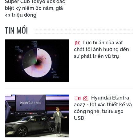
Super Cub Tokyo 80s đặc
biệt kỷ niệm 80 năm, giá
43 triệu đồng
TIN MỚI
Lực bí ẩn của vật
chất tối ảnh hưởng đến
sự phát triển vũ trụ
Hyundai Elantra
2027 - lột xác thiết kế và
công nghệ, từ 16.850
USD