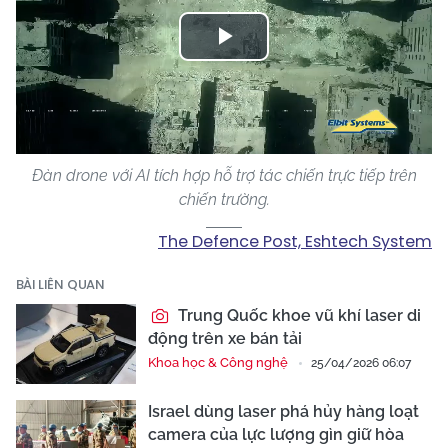
Play
Video
Đàn drone với AI tích hợp hỗ trợ tác chiến trực tiếp trên
chiến trường.
The Defence Post, Eshtech System
BÀI LIÊN QUAN
Trung Quốc khoe vũ khí laser di
động trên xe bán tải
Khoa học & Công nghệ
25/04/2026 06:07
Israel dùng laser phá hủy hàng loạt
camera của lực lượng gìn giữ hòa