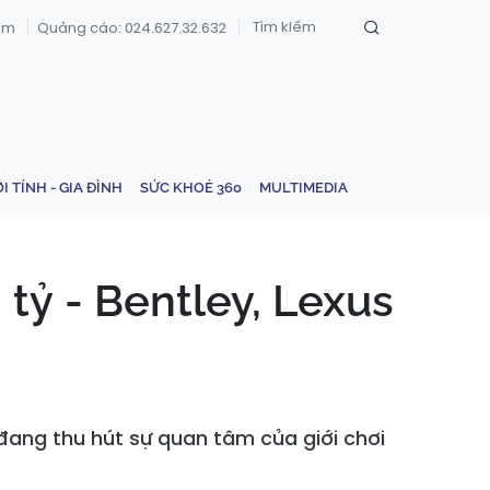
om
Quảng cáo: 024.627.32.632
ỚI TÍNH - GIA ĐÌNH
SỨC KHOẺ 360
MULTIMEDIA
 tỷ - Bentley, Lexus
ang thu hút sự quan tâm của giới chơi