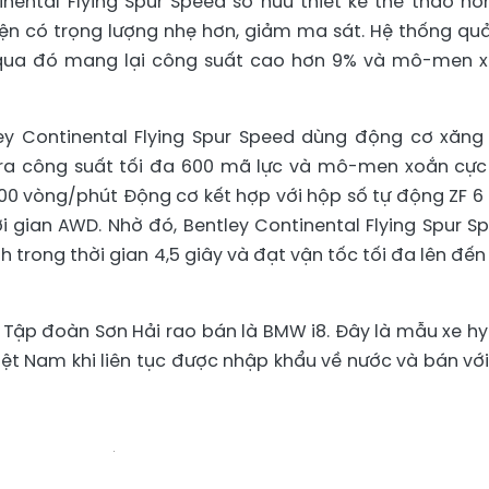
inental Flying Spur Speed sở hữu thiết kế thể thao hơ
iện có trọng lượng nhẹ hơn, giảm ma sát. Hệ thống quả
 qua đó mang lại công suất cao hơn 9% và mô-men 
ey Continental Flying Spur Speed dùng động cơ xăng 
o ra công suất tối đa 600 mã lực và mô-men xoắn cực
600 vòng/phút Động cơ kết hợp với hộp số tự động ZF 6
 gian AWD. Nhờ đó, Bentley Continental Flying Spur S
 trong thời gian 4,5 giây và đạt vận tốc tối đa lên đến
 Tập đoàn Sơn Hải rao bán là BMW i8. Đây là mẫu xe hy
iệt Nam khi liên tục được nhập khẩu về nước và bán với