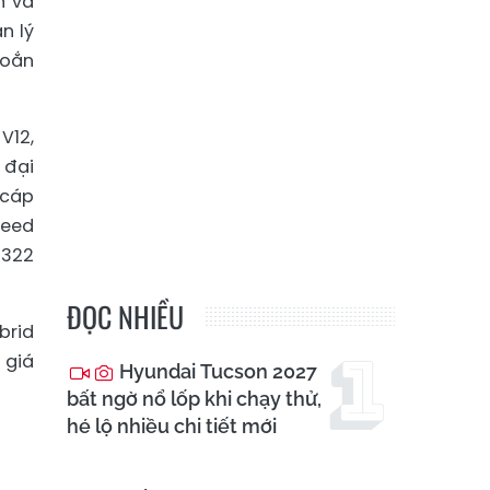
n và
n lý
xoắn
V12,
 đại
 cáp
peed
 322
ĐỌC NHIỀU
brid
 giá
Hyundai Tucson 2027
bất ngờ nổ lốp khi chạy thử,
hé lộ nhiều chi tiết mới