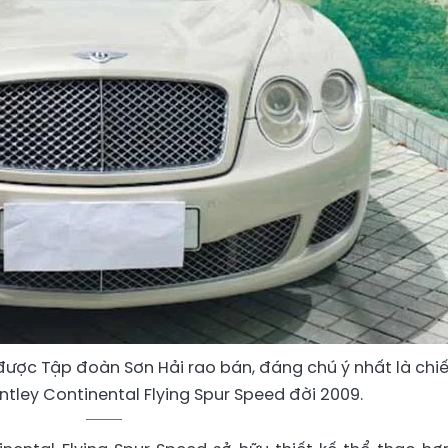
được Tập đoàn Sơn Hải rao bán, đáng chú ý nhất là chi
ntley Continental Flying Spur Speed đời 2009.