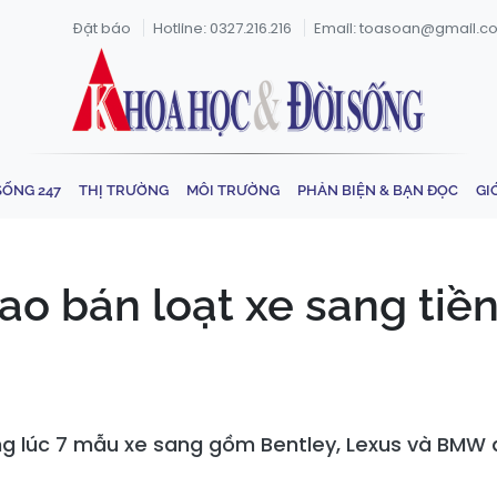
Đặt báo
Hotline: 0327.216.216
Email: toasoan@gmail.c
SỐNG 247
THỊ TRƯỜNG
MÔI TRƯỜNG
PHẢN BIỆN & BẠN ĐỌC
GI
o bán loạt xe sang tiền
ng lúc 7 mẫu xe sang gồm Bentley, Lexus và BMW đ