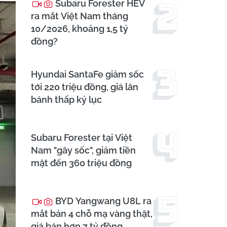
Subaru Forester HEV
ra mắt Việt Nam tháng
10/2026, khoảng 1,5 tỷ
đồng?
Hyundai SantaFe giảm sốc
tới 220 triệu đồng, giá lăn
bánh thấp kỷ lục
Subaru Forester tại Việt
Nam "gây sốc", giảm tiền
mặt đến 360 triệu đồng
BYD Yangwang U8L ra
mắt bản 4 chỗ mạ vàng thật,
giá bán hơn 7 tỷ đồng