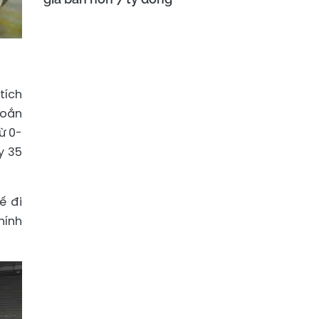
tích
xoắn
ừ 0-
y 35
ế đi
hính