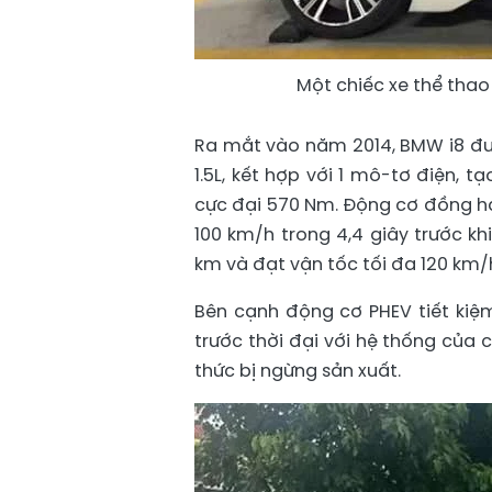
Một chiếc xe thể thao
Ra mắt vào năm 2014, BMW i8 đượ
1.5L, kết hợp với 1 mô-tơ điện,
cực đại 570 Nm. Động cơ đồng hà
100 km/h trong 4,4 giây trước kh
km và đạt vận tốc tối đa 120 km/
Bên cạnh động cơ PHEV tiết kiệm 
trước thời đại với hệ thống của
thức bị ngừng sản xuất.