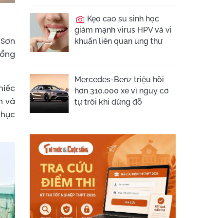
Kẹo cao su sinh học
giảm mạnh virus HPV và vi
 Sơn
khuẩn liên quan ung thư
tổng
Mercedes-Benz triệu hồi
hiếc
hơn 310.000 xe vì nguy cơ
h và
tự trôi khi dừng đỗ
chục