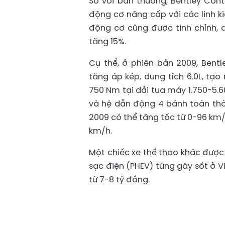
So với bản thường, Bentley Cont
động cơ nâng cấp với các linh k
động cơ cũng được tinh chỉnh,
tăng 15%.
Cụ thể, ở phiên bản 2009, Bentl
tăng áp kép, dung tích 6.0L, tạ
750 Nm tại dải tua máy 1.750-5.
và hệ dẫn động 4 bánh toàn thời
2009 có thể tăng tốc từ 0-96 km/h
km/h.
Một chiếc xe thể thao khác được
sạc điện (PHEV) từng gây sốt ở V
từ 7-8 tỷ đồng.