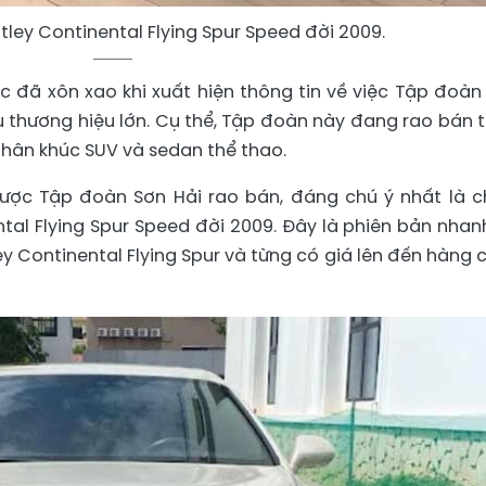
ntley Continental Flying Spur Speed đời 2009.
c đã xôn xao khi xuất hiện thông tin về việc Tập đoàn
u thương hiệu lớn. Cụ thể, Tập đoàn này đang rao bán 
phân khúc SUV và sedan thể thao.
ược Tập đoàn Sơn Hải rao bán, đáng chú ý nhất là c
tal Flying Spur Speed đời 2009. Đây là phiên bản nhan
 Continental Flying Spur và từng có giá lên đến hàng 