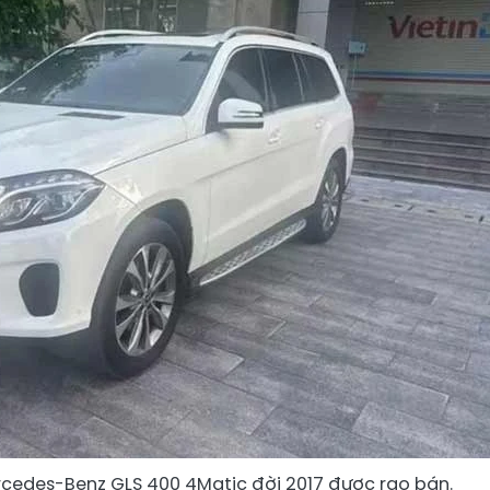
cedes-Benz GLS 400 4Matic đời 2017 được rao bán.