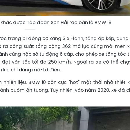
 khác được Tập đoàn Sơn Hải rao bán là BMW i8.
c trang bị động cơ xăng 3 xi-lanh, tăng áp kép, dung 
 tạo ra công suất tổng cộng 362 mã lực cùng mô-men 
nh cùng hộp số tự động 6 cấp, cho phép xe tăng tốc t
i đạt vận tốc tối đa 250 km/h. Ngoài ra, xe có thể chạ
h khi chỉ dùng mô-tơ điện.
nhiên liệu, BMW i8 còn cực "hot" một thời nhờ thiết k
 cánh bướm ấn tượng. Tuy nhiên, vào năm 2020, xe đã c