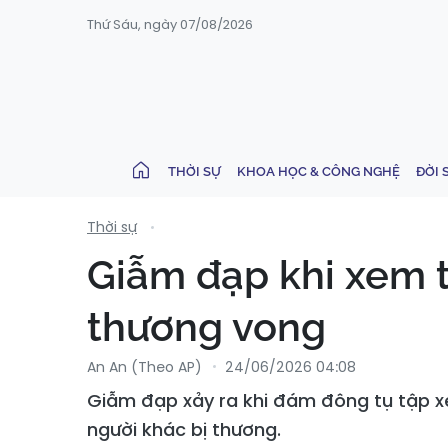
Thứ Sáu, ngày 07/08/2026
THỜI SỰ
KHOA HỌC & CÔNG NGHỆ
ĐỜI 
Thời sự
Giẫm đạp khi xem t
thương vong
An An (Theo AP)
24/06/2026 04:08
Giẫm đạp xảy ra khi đám đông tụ tập x
người khác bị thương.