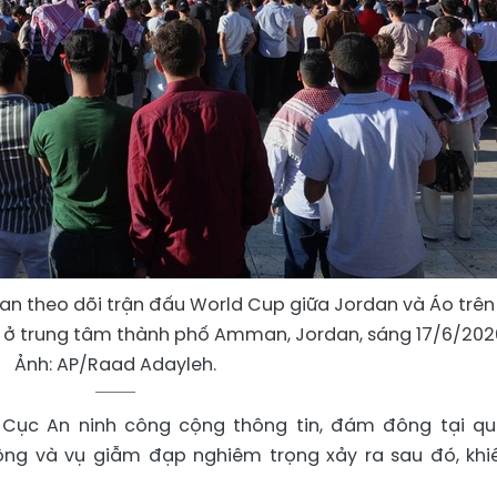
 theo dõi trận đấu World Cup giữa Jordan và Áo trên
ã ở trung tâm thành phố Amman, Jordan, sáng 17/6/202
Ảnh: AP/Raad Adayleh.
 Cục An ninh công cộng thông tin, đám đông tại q
ng và vụ giẫm đạp nghiêm trọng xảy ra sau đó, khi