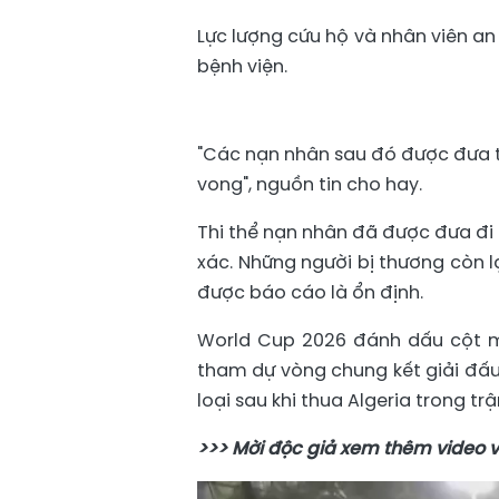
Lực lượng cứu hộ và nhân viên an
bệnh viện.
"Các nạn nhân sau đó được đưa t
vong", nguồn tin cho hay.
Thi thể nạn nhân đã được đưa đi
xác. Những người bị thương còn lạ
được báo cáo là ổn định.
World Cup 2026 đánh dấu cột mố
tham dự vòng chung kết giải đấu 
loại sau khi thua Algeria trong t
>>> Mời độc giả xem thêm video v