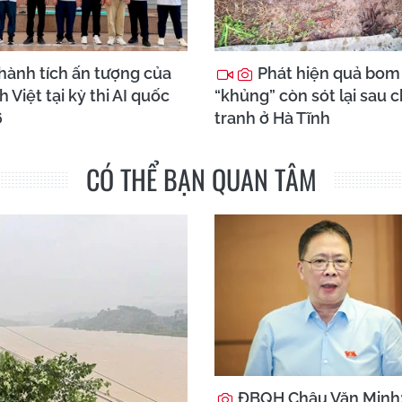
hành tích ấn tượng của
Phát hiện quả bom
h Việt tại kỳ thi AI quốc
“khủng” còn sót lại sau 
6
tranh ở Hà Tĩnh
CÓ THỂ BẠN QUAN TÂM
ĐBQH Châu Văn Minh