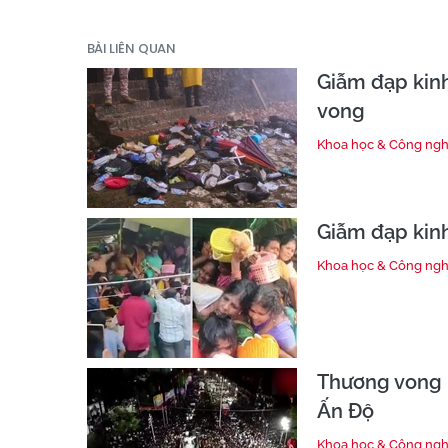
BÀI LIÊN QUAN
Giẫm đạp kinh
vong
Khoa học & Công ng
Giẫm đạp kin
Khoa học & Công ng
Thương vong 
Ấn Độ
Khoa học & Công ng