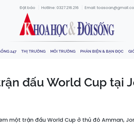
Đặt báo
Hotline: 0327.216.216
Email: toasoan@gmail.c
SỐNG 247
THỊ TRƯỜNG
MÔI TRƯỜNG
PHẢN BIỆN & BẠN ĐỌC
GI
rận đấu World Cup tại J
em một trận đấu World Cup ở thủ đô Amman, Jord