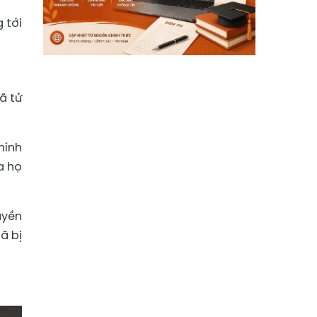
 tới
ã tử
hính
a họ
uyền
ã bị