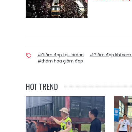
#Giẫm đạp tại Jordan
#Giẫm đạp khi xem 
#thảm họa giẫm đạp
HOT TREND