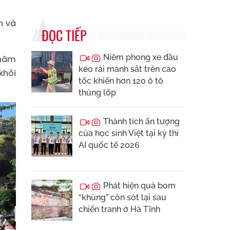
n và
ĐỌC TIẾP
Niêm phong xe đầu
 hâm
kéo rải mảnh sắt trên cao
khỏi
tốc khiến hơn 120 ô tô
thủng lốp
Thành tích ấn tượng
của học sinh Việt tại kỳ thi
AI quốc tế 2026
Phát hiện quả bom
“khủng” còn sót lại sau
chiến tranh ở Hà Tĩnh