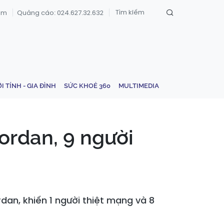
om
Quảng cáo: 024.627.32.632
ỚI TÍNH - GIA ĐÌNH
SỨC KHOẺ 360
MULTIMEDIA
ordan, 9 người
an, khiến 1 người thiệt mạng và 8