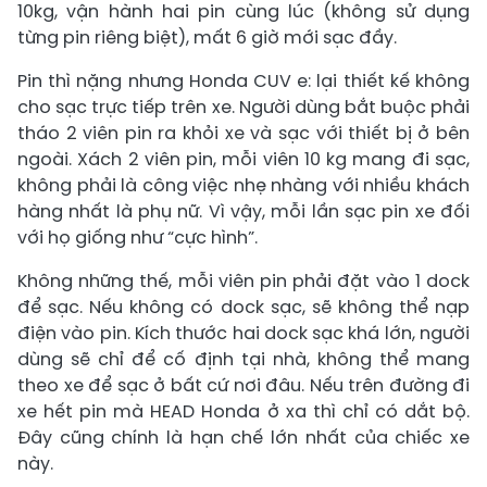
10kg, vận hành hai pin cùng lúc (không sử dụng
từng pin riêng biệt), mất 6 giờ mới sạc đầy.
Pin thì nặng nhưng Honda CUV e: lại thiết kế không
cho sạc trực tiếp trên xe. Người dùng bắt buộc phải
tháo 2 viên pin ra khỏi xe và sạc với thiết bị ở bên
ngoài. Xách 2 viên pin, mỗi viên 10 kg mang đi sạc,
không phải là công việc nhẹ nhàng với nhiều khách
hàng nhất là phụ nữ. Vì vậy, mỗi lần sạc pin xe đối
với họ giống như “cực hình”.
Không những thế, mỗi viên pin phải đặt vào 1 dock
để sạc. Nếu không có dock sạc, sẽ không thể nạp
điện vào pin. Kích thước hai dock sạc khá lớn, người
dùng sẽ chỉ để cố định tại nhà, không thể mang
theo xe để sạc ở bất cứ nơi đâu. Nếu trên đường đi
xe hết pin mà HEAD Honda ở xa thì chỉ có dắt bộ.
Đây cũng chính là hạn chế lớn nhất của chiếc xe
này.