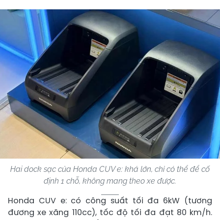
Hai dock sạc của Honda CUV e: khá lớn, chỉ có thể để cố
định 1 chỗ, không mang theo xe được.
Honda CUV e: có công suất tối đa 6kW (tương
đương xe xăng 110cc), tốc độ tối đa đạt 80 km/h.