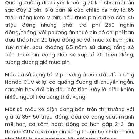
Quãng đường di chuyển khoảng 70 km cho mỗi lần
sạc đầy 2 pin. Giá bán lẻ của chiếc xe này là 65
triệu đồng kèm 2 pin; nếu thuê pin giá xe còn 45
triệu đồng nhưng phải trả phí 250 nghìn
đồng/tháng. Với phương án thuê pin có chi phí ban
đầu thấp hơn 20 triệu đồng so với mua xe kèm pin.
Tuy nhiên, sau khoảng 6,5 năm sử dụng, tổng số
tiền thuê pin cộng dồn sẽ xấp xỉ 20 triệu đồng,
tương đương giá mua pin.
Mặc dù sử dụng tới 2 pin với giá bán đắt đỏ nhưng
Honda CUV e: lại có quãng đường di chuyển ngắn,
sạc pin hay đổi pin đều bất tiện. Đây là điều khiến
nhiều người tiêu dùng thất vọng.
Một số mẫu xe điện đang bán trên thị trường với
giá từ 35- 50 triệu đồng, đều có công suất mạnh
mẽ hơn, có tầm hoạt động xa hơn gấp 2-3 lần
Honda CUV e: và sạc pin cũng thuận tiện hơn nhiều,