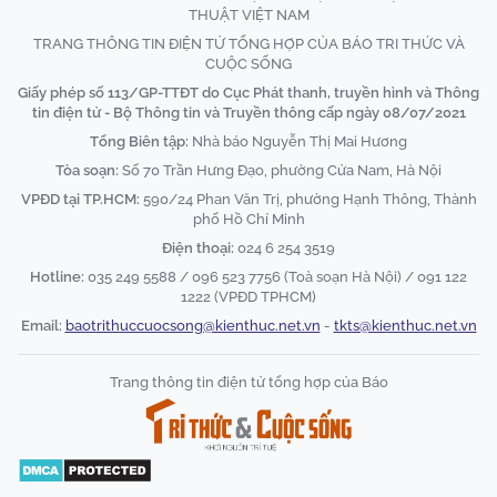
THUẬT VIỆT NAM
TRANG THÔNG TIN ĐIỆN TỬ TỔNG HỢP CỦA BÁO TRI THỨC VÀ
CUỘC SỐNG
Giấy phép số 113/GP-TTĐT do Cục Phát thanh, truyền hình và Thông
tin điện tử - Bộ Thông tin và Truyền thông cấp ngày 08/07/2021
Tổng Biên tập:
Nhà báo Nguyễn Thị Mai Hương
Tòa soạn:
Số 70 Trần Hưng Đạo, phường Cửa Nam, Hà Nội
VPĐD tại TP.HCM:
590/24 Phan Văn Trị, phường Hạnh Thông, Thành
phố Hồ Chí Minh
Điện thoại:
024 6 254 3519
Hotline:
035 249 5588 / 096 523 7756 (Toà soạn Hà Nội) / 091 122
1222 (VPĐD TPHCM)
Email:
baotrithuccuocsong@kienthuc.net.vn
-
tkts@kienthuc.net.vn
Trang thông tin điện tử tổng hợp của Báo