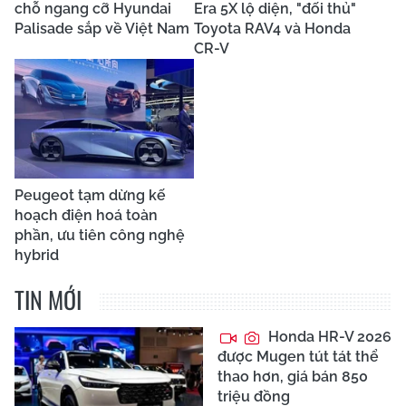
chỗ ngang cỡ Hyundai
Era 5X lộ diện, "đối thủ"
Palisade sắp về Việt Nam
Toyota RAV4 và Honda
CR-V
Peugeot tạm dừng kế
hoạch điện hoá toàn
phần, ưu tiên công nghệ
hybrid
TIN MỚI
Honda HR-V 2026
được Mugen tút tát thể
thao hơn, giá bán 850
triệu đồng