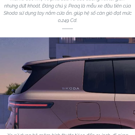
nhưng dứt khoát. Đáng chú ý, Peaq là mẫu xe đầu tiên của
Skoda sử dụng tay nắm cửa ẩn, giúp hệ số cản gió đạt mức
0,249 Cd.