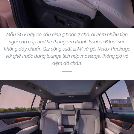
Mẫu SUV này có cấu hình 5 hoặc 7 chỗ, đi kèm nhiều tiện
nghi cao cấp như hệ thống âm thanh Sonos 16 loa, sạc
không dây chuẩn Qi2 công suất 25W và gói Relax Package
với ghế trước dạng lounge tích hợp massage, thông gió và
đệm đỡ chân.