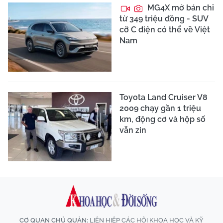
MG4X mở bán chỉ
từ 349 triệu đồng - SUV
cỡ C điện có thể về Việt
Nam
Toyota Land Cruiser V8
2009 chạy gần 1 triệu
km, động cơ và hộp số
vẫn zin
CƠ QUAN CHỦ QUẢN:
LIÊN HIỆP CÁC HỘI KHOA HỌC VÀ KỸ