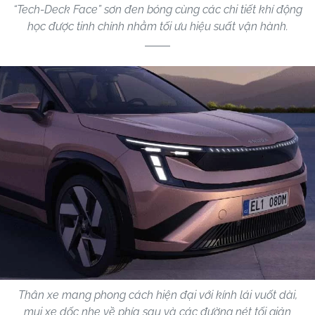
“Tech-Deck Face” sơn đen bóng cùng các chi tiết khí động
học được tinh chỉnh nhằm tối ưu hiệu suất vận hành.
Thân xe mang phong cách hiện đại với kính lái vuốt dài,
mui xe dốc nhẹ về phía sau và các đường nét tối giản