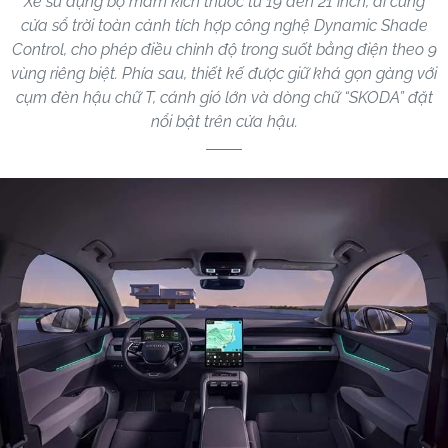
Xe sử dụng bộ mâm kích thước từ 19 đến 21 inch, đi cùng
cửa sổ trời toàn cảnh tích hợp công nghệ Dynamic Shade
Control, cho phép điều chỉnh độ trong suốt bằng điện theo 9
vùng riêng biệt. Phía sau, thiết kế được giữ khá gọn gàng với
cụm đèn hậu chữ T, cánh gió lớn và dòng chữ “SKODA” đặt
nổi bật trên cửa hậu.