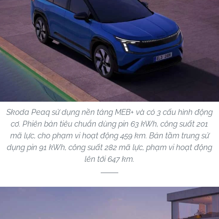
Skoda Peaq sử dụng nền tảng MEB+ và có 3 cấu hình động
cơ. Phiên bản tiêu chuẩn dùng pin 63 kWh, công suất 201
mã lực, cho phạm vi hoạt động 459 km. Bản tầm trung sử
dụng pin 91 kWh, công suất 282 mã lực, phạm vi hoạt động
lên tới 647 km.