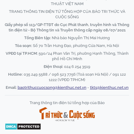
THUẬT VIỆT NAM
TRANG THÔNG TIN ĐIỆN TỬ TỔNG HỢP CỦA BÁO TRI THỨC VÀ
CUỘC SỐNG
Giấy phép số 113/GP-TTĐT do Cục Phát thanh, truyền hình và Thông
tin điện tử - Bộ Thông tin và Truyền thông cấp ngày 08/07/2021
Tổng Biên tập:
Nhà báo Nguyễn Thị Mai Hương
Tòa soạn:
Số 70 Trần Hưng Đạo, phường Cửa Nam, Hà Nội
VPĐD tại TP.HCM:
590/24 Phan Văn Trị, phường Hạnh Thông, Thành
phố Hồ Chí Minh
Điện thoại:
024 6 254 3519
Hotline:
035 249 5588 / 096 523 7756 (Toà soạn Hà Nội) / 091 122
1222 (VPĐD TPHCM)
Email:
baotrithuccuocsong@kienthuc.net.vn
-
tkts@kienthuc.net.vn
Trang thông tin điện tử tổng hợp của Báo