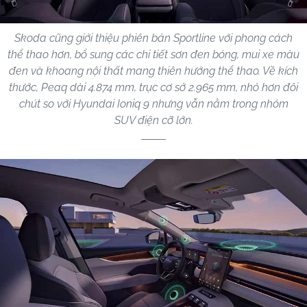
Skoda cũng giới thiệu phiên bản Sportline với phong cách
thể thao hơn, bổ sung các chi tiết sơn đen bóng, mui xe màu
đen và khoang nội thất mang thiên hướng thể thao. Về kích
thước, Peaq dài 4.874 mm, trục cơ sở 2.965 mm, nhỏ hơn đôi
chút so với Hyundai Ioniq 9 nhưng vẫn nằm trong nhóm
SUV điện cỡ lớn.