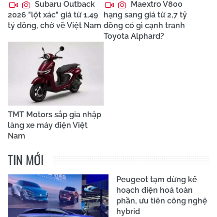
Subaru Outback
Maextro V800
2026 "lột xác" giá từ 1,49
hạng sang giá từ 2,7 tỷ
tỷ đồng, chờ về Việt Nam
đồng có gì cạnh tranh
Toyota Alphard?
TMT Motors sắp gia nhập
làng xe máy điện Việt
Nam
TIN MỚI
Peugeot tạm dừng kế
hoạch điện hoá toàn
phần, ưu tiên công nghệ
hybrid