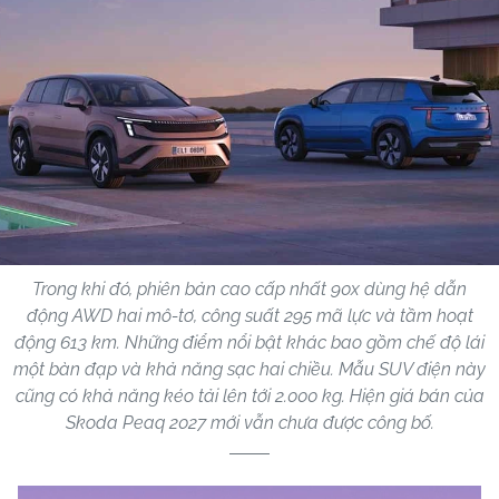
Trong khi đó, phiên bản cao cấp nhất 90x dùng hệ dẫn
động AWD hai mô-tơ, công suất 295 mã lực và tầm hoạt
động 613 km. Những điểm nổi bật khác bao gồm chế độ lái
một bàn đạp và khả năng sạc hai chiều. Mẫu SUV điện này
cũng có khả năng kéo tải lên tới 2.000 kg. Hiện giá bán của
Skoda Peaq 2027 mới vẫn chưa được công bố.