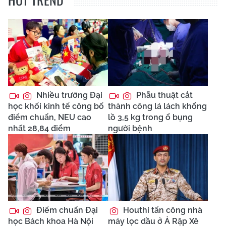
Nhiều trường Đại
Phẫu thuật cắt
học khối kinh tế công bố
thành công lá lách khổng
điểm chuẩn, NEU cao
lồ 3,5 kg trong ổ bụng
nhất 28,84 điểm
người bệnh
Điểm chuẩn Đại
Houthi tấn công nhà
học Bách khoa Hà Nội
máy lọc dầu ở Ả Rập Xê