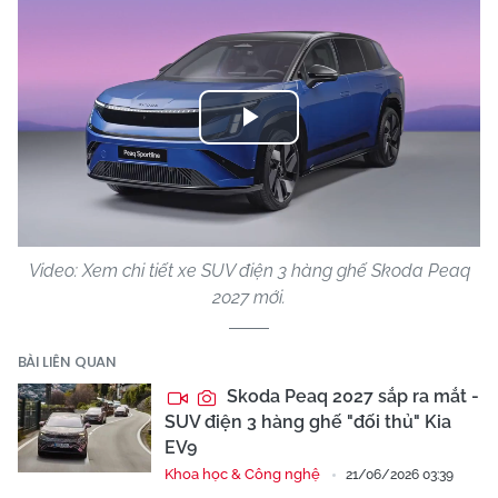
Play
Video
Video: Xem chi tiết xe SUV điện 3 hàng ghế Skoda Peaq
2027 mới.
BÀI LIÊN QUAN
Skoda Peaq 2027 sắp ra mắt -
SUV điện 3 hàng ghế "đối thủ" Kia
EV9
Khoa học & Công nghệ
21/06/2026 03:39