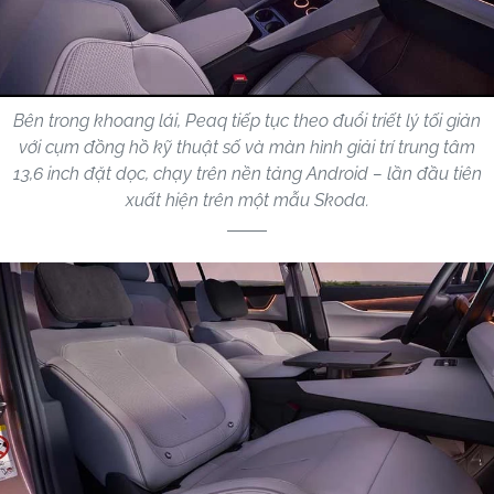
Bên trong khoang lái, Peaq tiếp tục theo đuổi triết lý tối giản
với cụm đồng hồ kỹ thuật số và màn hình giải trí trung tâm
13,6 inch đặt dọc, chạy trên nền tảng Android – lần đầu tiên
xuất hiện trên một mẫu Skoda.