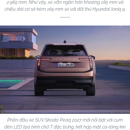
2.965 mm. Như vậy, xe vẫn ngắn hơn khoảng 185 mm và
chiều dài cơ sở kém 165 mm so với đối thủ Hyundai Ioniq 9.
Phần đầu xe SUV Skoda Peaq 2027 mới nổi bật với cụm
đèn LED tạo hình chữ T đặc trưng, kết hợp mặt ca-lăng kín