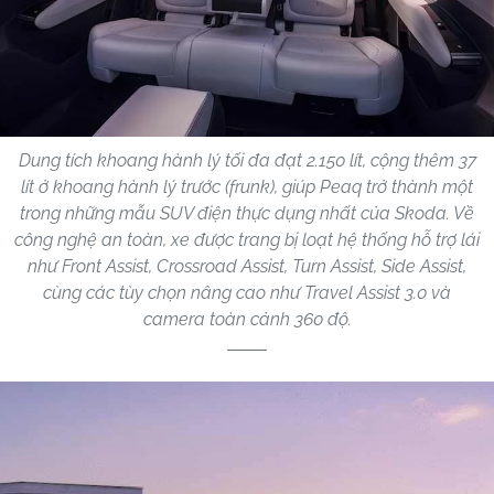
Dung tích khoang hành lý tối đa đạt 2.150 lít, cộng thêm 37
lít ở khoang hành lý trước (frunk), giúp Peaq trở thành một
trong những mẫu SUV điện thực dụng nhất của Skoda. Về
công nghệ an toàn, xe được trang bị loạt hệ thống hỗ trợ lái
như Front Assist, Crossroad Assist, Turn Assist, Side Assist,
cùng các tùy chọn nâng cao như Travel Assist 3.0 và
camera toàn cảnh 360 độ.