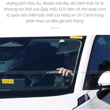
đường phố châu Âu, Skoda mới đây đã chính thức hé lộ
khoang nội thất của Epiq, mẫu SUV điện cỡ nhỏ được xem
là quân bài chiến lược mới của hãng xe CH Czech trong
phân khúc xe điện giá phổ thông.