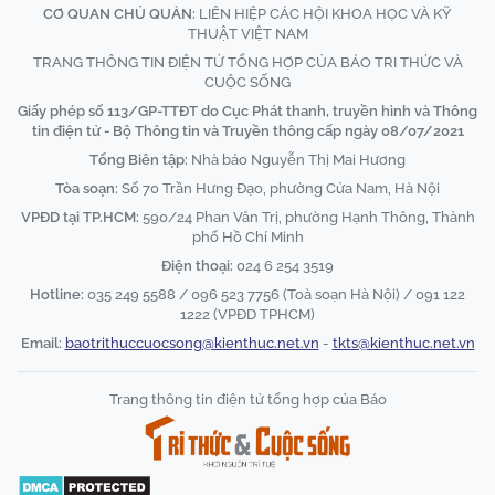
CƠ QUAN CHỦ QUẢN:
LIÊN HIỆP CÁC HỘI KHOA HỌC VÀ KỸ
THUẬT VIỆT NAM
TRANG THÔNG TIN ĐIỆN TỬ TỔNG HỢP CỦA BÁO TRI THỨC VÀ
CUỘC SỐNG
Giấy phép số 113/GP-TTĐT do Cục Phát thanh, truyền hình và Thông
tin điện tử - Bộ Thông tin và Truyền thông cấp ngày 08/07/2021
Tổng Biên tập:
Nhà báo Nguyễn Thị Mai Hương
Tòa soạn:
Số 70 Trần Hưng Đạo, phường Cửa Nam, Hà Nội
VPĐD tại TP.HCM:
590/24 Phan Văn Trị, phường Hạnh Thông, Thành
phố Hồ Chí Minh
Điện thoại:
024 6 254 3519
Hotline:
035 249 5588 / 096 523 7756 (Toà soạn Hà Nội) / 091 122
1222 (VPĐD TPHCM)
Email:
baotrithuccuocsong@kienthuc.net.vn
-
tkts@kienthuc.net.vn
Trang thông tin điện tử tổng hợp của Báo