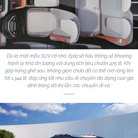
Dù là một mẫu SUV cỡ nhỏ, Epiq sở hữu thông số khoang
hành lý khá ấn tượng với dung tích tiêu chuẩn 475 lít. Khi
gập hàng ghế sau, không gian chứa đồ có thể mở rộng lên
tới 1.344 lít, đáp ứng tốt nhu cầu di chuyển đa dạng của gia
đình trong đô thị lẫn các chuyến đi xa.