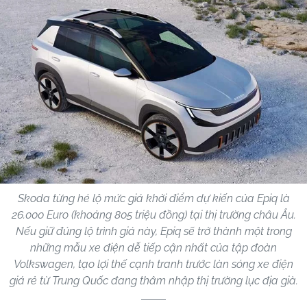
Skoda từng hé lộ mức giá khởi điểm dự kiến của Epiq là
26.000 Euro (khoảng 805 triệu đồng) tại thị trường châu Âu.
Nếu giữ đúng lộ trình giá này, Epiq sẽ trở thành một trong
những mẫu xe điện dễ tiếp cận nhất của tập đoàn
Volkswagen, tạo lợi thế cạnh tranh trước làn sóng xe điện
giá rẻ từ Trung Quốc đang thâm nhập thị trường lục địa già.