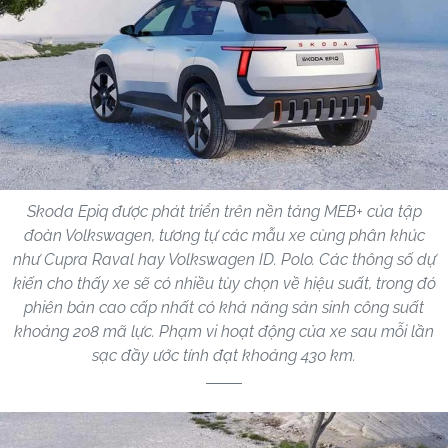
Skoda Epiq được phát triển trên nền tảng MEB+ của tập
đoàn Volkswagen, tương tự các mẫu xe cùng phân khúc
như Cupra Raval hay Volkswagen ID. Polo. Các thông số dự
kiến cho thấy xe sẽ có nhiều tùy chọn về hiệu suất, trong đó
phiên bản cao cấp nhất có khả năng sản sinh công suất
khoảng 208 mã lực. Phạm vi hoạt động của xe sau mỗi lần
sạc đầy ước tính đạt khoảng 430 km.