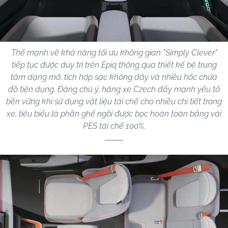
Thế mạnh về khả năng tối ưu không gian "Simply Clever"
tiếp tục được duy trì trên Epiq thông qua thiết kế bệ trung
tâm dạng mở, tích hợp sạc không dây và nhiều hốc chứa
đồ tiện dụng. Đáng chú ý, hãng xe Czech đẩy mạnh yếu tố
bền vững khi sử dụng vật liệu tái chế cho nhiều chi tiết trong
xe, tiêu biểu là phần ghế ngồi được bọc hoàn toàn bằng vải
PES tái chế 100%.