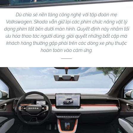
Dù chia sẻ nền tảng công nghệ với tập đoàn mẹ
Volkswagen, Skoda vẫn giữ lại các phím chức năng vật lý
dạng phím tắt bên dưới màn hình. Quyết định này nhằm tối
ưu hóa thao tác người dùng, giải quyết những bất cập mà
khách hàng thường gặp phải trên các dòng xe phụ thuộc
hoàn toàn vào cảm ứng.