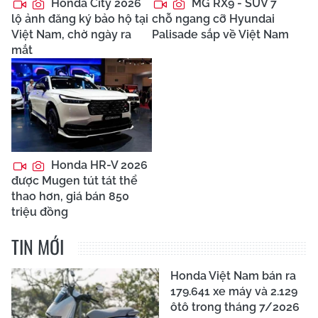
Honda City 2026
MG RX9 - SUV 7
lộ ảnh đăng ký bảo hộ tại
chỗ ngang cỡ Hyundai
Việt Nam, chờ ngày ra
Palisade sắp về Việt Nam
mắt
Honda HR-V 2026
được Mugen tút tát thể
thao hơn, giá bán 850
triệu đồng
TIN MỚI
Honda Việt Nam bán ra
179.641 xe máy và 2.129
ôtô trong tháng 7/2026