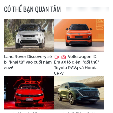
CÓ THỂ BẠN QUAN TÂM
Land Rover Discovery sẽ
Volkswagen ID.
bị "khai tử" vào cuối năm
Era 5X lộ diện, "đối thủ"
2026
Toyota RAV4 và Honda
CR-V