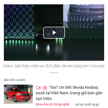
Play
Video
Video: Giới thiệu mẫu xe SUV điện Skoda Epiq bản Concept.
BÀI LIÊN QUAN
"Soi" chi tiết Skoda Kodiaq
2026 tại Việt Nam, trang giá bán gần
150 triệu
Khoa học & Công nghệ
19/04/2026 05:45