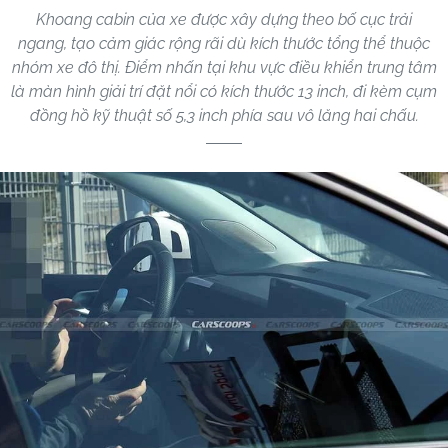
Khoang cabin của xe được xây dựng theo bố cục trải
ngang, tạo cảm giác rộng rãi dù kích thước tổng thể thuộc
nhóm xe đô thị. Điểm nhấn tại khu vực điều khiển trung tâm
là màn hình giải trí đặt nổi có kích thước 13 inch, đi kèm cụm
đồng hồ kỹ thuật số 5,3 inch phía sau vô lăng hai chấu.