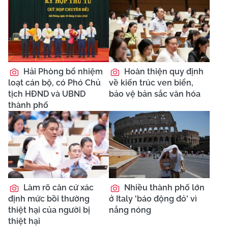
Hải Phòng bổ nhiệm
Hoàn thiện quy định
loạt cán bộ, có Phó Chủ
về kiến trúc ven biển,
tịch HĐND và UBND
bảo vệ bản sắc văn hóa
thành phố
Làm rõ căn cứ xác
Nhiều thành phố lớn
định mức bồi thường
ở Italy 'báo động đỏ' vì
thiệt hại của người bị
nắng nóng
thiệt hại