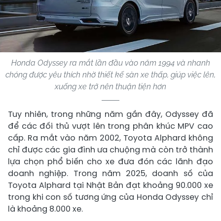
Honda Odyssey ra mắt lần đầu vào năm 1994 và nhanh
chóng được yêu thích nhờ thiết kế sàn xe thấp, giúp việc lên,
xuống xe trở nên thuận tiện hơn
Tuy nhiên, trong những năm gần đây, Odyssey đã
để các đối thủ vượt lên trong phân khúc MPV cao
cấp. Ra mắt vào năm 2002, Toyota Alphard không
chỉ được các gia đình ưa chuộng mà còn trở thành
lựa chọn phổ biến cho xe đưa đón các lãnh đạo
doanh nghiệp. Trong năm 2025, doanh số của
Toyota Alphard tại Nhật Bản đạt khoảng 90.000 xe
trong khi con số tương ứng của Honda Odyssey chỉ
là khoảng 8.000 xe.