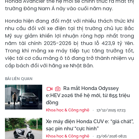
Honda Avancier thế hệ mới sẽ chính thức ra mắt thị
trường Đông Nam Á này vào cuối năm nay.
Honda hiện đang đối mặt với nhiều thách thức khi
nhu cầu đối với xe điện tại thị trường chủ lực Bắc
Mỹ suy giảm khiến lợi nhuận ròng hợp nhất trong
năm tài chính 2025-2026 bị thua lỗ 423,9 tỷ Yên.
Trong khi mảng xe máy tiếp tục tăng trưởng tốt,
việc tái cơ cấu mảng ô tô đang trở thành nhiệm vụ
cấp bách đối với hãng xe Nhật Bản.
BÀI LIÊN QUAN
Ra mắt Honda Odyssey
e:HEV 2026 thế hệ mới, từ 855 triệu
đồng
Khoa học & Công nghệ
17/12/2025 07:23
Xe máy điện Honda CUV e: “giá chát”,
sạc pin như “cực hình”
Khoa học & Công nghệ
23/06/2026 08:21