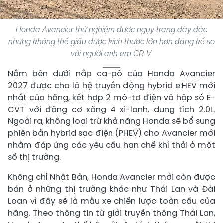
Honda Avancier thử nghiệm được ngụy trang dày đặc
nhưng không thể giấu được kích thước lớn hơn đáng kể so
với người anh em CR-V.
Nằm bên dưới nắp ca-pô của Honda Avancier
2027 được cho là hệ truyền động hybrid e:HEV mới
nhất của hãng, kết hợp 2 mô-tơ điện và hộp số E-
CVT với động cơ xăng 4 xi-lanh, dung tích 2.0L.
Ngoài ra, không loại trừ khả năng Honda sẽ bổ sung
phiên bản hybrid sạc điện (PHEV) cho Avancier mới
nhằm đáp ứng các yêu cầu hạn chế khí thải ở một
số thị trường.
Không chỉ Nhật Bản, Honda Avancier mới còn được
bán ở những thị trường khác như Thái Lan và Đài
Loan vì đây sẽ là mẫu xe chiến lược toàn cầu của
hãng. Theo thông tin từ giới truyền thông Thái Lan,