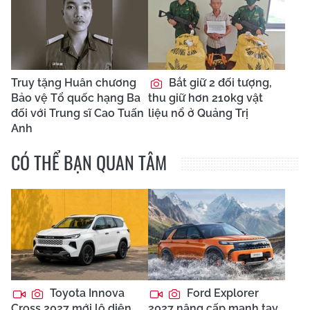
Truy tặng Huân chương
Bắt giữ 2 đối tượng,
Bảo vệ Tổ quốc hạng Ba
thu giữ hơn 210kg vật
đối với Trung sĩ Cao Tuấn
liệu nổ ở Quảng Trị
Anh
CÓ THỂ BẠN QUAN TÂM
Toyota Innova
Ford Explorer
Cross 2027 mới lộ diện,
2027 nâng cấp mạnh tay