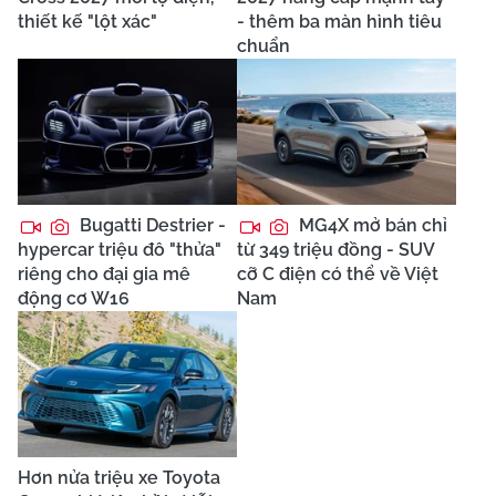
thiết kế "lột xác"
- thêm ba màn hình tiêu
chuẩn
Bugatti Destrier -
MG4X mở bán chỉ
hypercar triệu đô "thửa"
từ 349 triệu đồng - SUV
riêng cho đại gia mê
cỡ C điện có thể về Việt
động cơ W16
Nam
Hơn nửa triệu xe Toyota