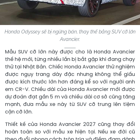
Honda Odyssey sẽ bị ngừng bán, thay thế bằng SUV cỡ lớn
Avancier.
Mẫu SUV cỡ lớn này được cho là Honda Avancier
thế hệ mới, từng nhiều lần bị bắt gặp khi đang chạy
thử tại Nhật Bản. Chiếc Honda Avancier thử nghiệm
được ngụy trang dày đặc nhưng không thể giấu
được kích thước lớn hơn đáng kể so với người anh
em CR-V. Chiều dài của Honda Avancier mới được
dự đoán đạt gần 5 m và chiều dài cơ sở cũng tăng
mạnh, đưa mẫu xe này từ SUV cỡ trung lên tiệm
cận cỡ lớn.
Thiết kế của Honda Avancier 2027 cũng thay đổi
hoàn toàn so với mẫu xe hiện tại. Nếu xe đời cũ
theo đuổi phong cách tròn trịa và điềm đạm dành