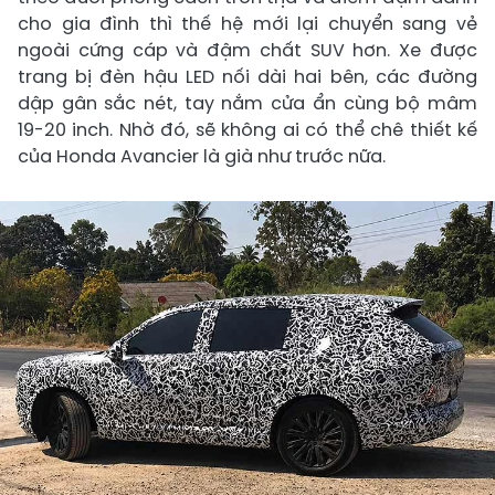
cho gia đình thì thế hệ mới lại chuyển sang vẻ
ngoài cứng cáp và đậm chất SUV hơn. Xe được
trang bị đèn hậu LED nối dài hai bên, các đường
dập gân sắc nét, tay nắm cửa ẩn cùng bộ mâm
19-20 inch. Nhờ đó, sẽ không ai có thể chê thiết kế
của Honda Avancier là già như trước nữa.