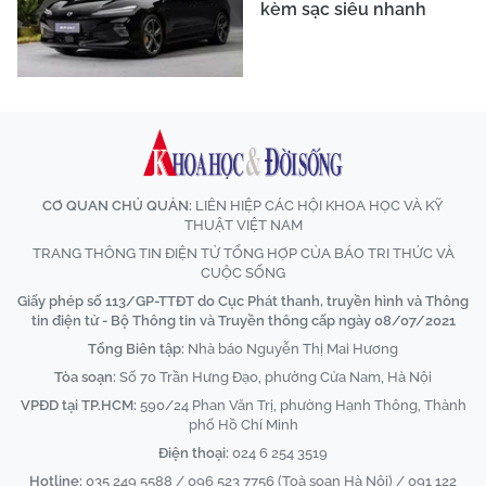
kèm sạc siêu nhanh
CƠ QUAN CHỦ QUẢN:
LIÊN HIỆP CÁC HỘI KHOA HỌC VÀ KỸ
THUẬT VIỆT NAM
TRANG THÔNG TIN ĐIỆN TỬ TỔNG HỢP CỦA BÁO TRI THỨC VÀ
CUỘC SỐNG
Giấy phép số 113/GP-TTĐT do Cục Phát thanh, truyền hình và Thông
tin điện tử - Bộ Thông tin và Truyền thông cấp ngày 08/07/2021
Tổng Biên tập:
Nhà báo Nguyễn Thị Mai Hương
Tòa soạn:
Số 70 Trần Hưng Đạo, phường Cửa Nam, Hà Nội
VPĐD tại TP.HCM:
590/24 Phan Văn Trị, phường Hạnh Thông, Thành
phố Hồ Chí Minh
Điện thoại:
024 6 254 3519
Hotline:
035 249 5588 / 096 523 7756 (Toà soạn Hà Nội) / 091 122