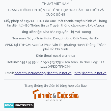
THUẬT VIỆT NAM
TRANG THÔNG TIN ĐIỆN TỬ TỔNG HỢP CỦA BÁO TRI THỨC VÀ
CUỘC SỐNG
Giấy phép số 113/GP-TTĐT do Cục Phát thanh, truyền hình và Thông
tin điện tử - Bộ Thông tin và Truyền thông cấp ngày 08/07/2021
Tổng Biên tập:
Nhà báo Nguyễn Thị Mai Hương
Tòa soạn:
Số 70 Trần Hưng Đạo, phường Cửa Nam, Hà Nội
VPĐD tại TP.HCM:
590/24 Phan Văn Trị, phường Hạnh Thông, Thành
phố Hồ Chí Minh
Điện thoại:
024 6 254 3519
Hotline:
035 249 5588 / 096 523 7756 (Toà soạn Hà Nội) / 091 122
1222 (VPĐD TPHCM)
Email:
baotrithuccuocsong@kienthuc.net.vn
-
tkts@kienthuc.net.vn
Trang thông tin điện tử tổng hợp của Báo