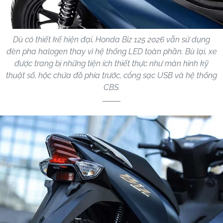
Dù có thiết kế hiện đại, Honda Biz 125 2026 vẫn sử dụng
đèn pha halogen thay vì hệ thống LED toàn phần. Bù lại, xe
được trang bị những tiện ích thiết thực như màn hình kỹ
thuật số, hộc chứa đồ phía trước, cổng sạc USB và hệ thống
CBS.