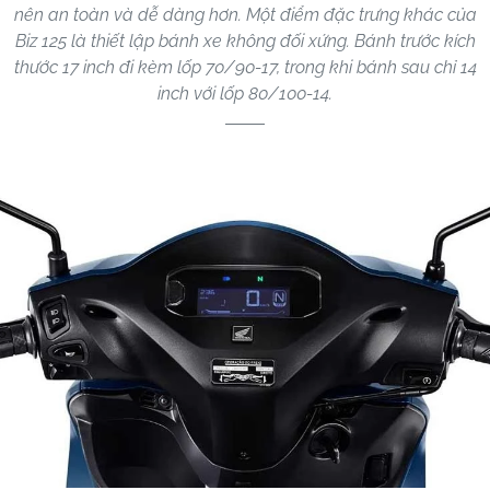
nên an toàn và dễ dàng hơn. Một điểm đặc trưng khác của
Biz 125 là thiết lập bánh xe không đối xứng. Bánh trước kích
thước 17 inch đi kèm lốp 70/90-17, trong khi bánh sau chỉ 14
inch với lốp 80/100-14.