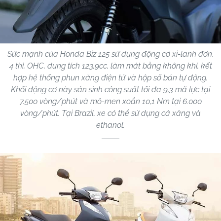
Sức mạnh của Honda Biz 125 sử dụng động cơ xi-lanh đơn,
4 thì, OHC, dung tích 123,9cc, làm mát bằng không khí, kết
hợp hệ thống phun xăng điện tử và hộp số bán tự động.
Khối động cơ này sản sinh công suất tối đa 9,3 mã lực tại
7.500 vòng/phút và mô-men xoắn 10,1 Nm tại 6.000
vòng/phút. Tại Brazil, xe có thể sử dụng cả xăng và
ethanol.