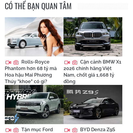
CÓ THỂ BẠN QUAN TÂM
Rolls-Royce
Cận cảnh BMW X1
Phantom hơn 68 tỷ mà
2026 chính hãng Việt
Hoa hậu Mai Phương
Nam, chốt giá 1,668 tỷ
Thúy "khoe" có gì?
đồng
Tận mục Ford
BYD Denza Z9S