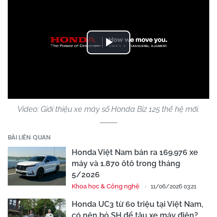
Play
Video
Video: Giới thiệu xe máy số Honda Biz 125 thế hệ mới.
BÀI LIÊN QUAN
Honda Việt Nam bán ra 169.976 xe
máy và 1.870 ôtô trong tháng
5/2026
Khoa học & Công nghệ
11/06/2026 03:21
Honda UC3 từ 60 triệu tại Việt Nam,
có nên bỏ SH để tậu xe máy điện?