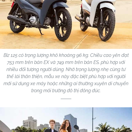
Biz 125 có trọng lượng khô khoảng 96 kg. Chiều cao yên đạt
753 mm trên bản EX và 749 mm trên bản ES, phù hợp với
nhiều đối tượng người dùng. Nhờ trọng lượng nhẹ cùng tư
thế lái thân thiện, mẫu xe này đặc biệt phù hợp với người
mới sử dụng xe máy hoặc những ai thường xuyên di chuyển
trong môi trường đô thị đông đúc.