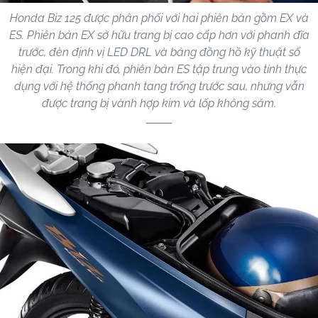
Honda Biz 125 được phân phối với hai phiên bản gồm EX và
ES. Phiên bản EX sở hữu trang bị cao cấp hơn với phanh đĩa
trước, đèn định vị LED DRL và bảng đồng hồ kỹ thuật số
hiện đại. Trong khi đó, phiên bản ES tập trung vào tính thực
dụng với hệ thống phanh tang trống trước sau, nhưng vẫn
được trang bị vành hợp kim và lốp không săm.