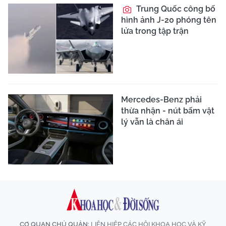
Trung Quốc công bố
hình ảnh J-20 phóng tên
lửa trong tập trận
Mercedes-Benz phải
thừa nhận - nút bấm vật
lý vẫn là chân ái
CƠ QUAN CHỦ QUẢN:
LIÊN HIỆP CÁC HỘI KHOA HỌC VÀ KỸ