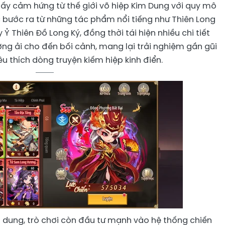
ấy cảm hứng từ thế giới võ hiệp Kim Dung với quy mô
c bước ra từ những tác phẩm nổi tiếng như Thiên Long
 Ỷ Thiên Đồ Long Ký, đồng thời tái hiện nhiều chi tiết
ơng ải cho đến bối cảnh, mang lại trải nghiệm gần gũi
u thích dòng truyện kiếm hiệp kinh điển.
i dung, trò chơi còn đầu tư mạnh vào hệ thống chiến