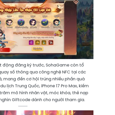
ạt động đăng ký trước, SohaGame còn tổ
quay số thông qua công nghệ NFC tại các
, mang đến cơ hội trúng nhiều phần quà
u lịch Trung Quốc, iPhone 17 Pro Max, kiếm
trăm mô hình nhân vật, móc khóa, thẻ nạp
nghìn Giftcode dành cho người tham gia.