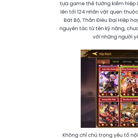
tựa game thẻ tướng kiếm hiệp l
lên tới 124 nhân vật quen thuộ
Bát Bộ, Thần Điêu Đại Hiệp hay
nguyên tác từ tên kỹ năng, chư
với những người yê
Không chỉ chú trọng yếu tố nộ