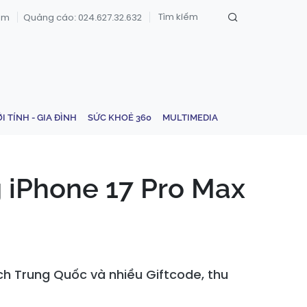
om
Quảng cáo: 024.627.32.632
ỚI TÍNH - GIA ĐÌNH
SỨC KHOẺ 360
MULTIMEDIA
 iPhone 17 Pro Max
ịch Trung Quốc và nhiều Giftcode, thu