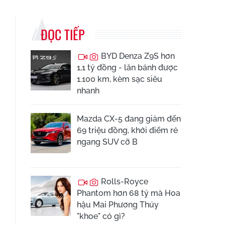
ĐỌC TIẾP
BYD Denza Z9S hơn
1,1 tỷ đồng - lăn bánh được
1.100 km, kèm sạc siêu
nhanh
Mazda CX-5 đang giảm đến
69 triệu đồng, khởi điểm rẻ
ngang SUV cỡ B
Rolls-Royce
Phantom hơn 68 tỷ mà Hoa
hậu Mai Phương Thúy
"khoe" có gì?