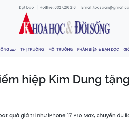
Đặt báo
Hotline: 0327.216.216
Email: toasoan@gmail.c
SỐNG 247
THỊ TRƯỜNG
MÔI TRƯỜNG
PHẢN BIỆN & BẠN ĐỌC
GI
ếm hiệp Kim Dung tặng
t quà giá trị như iPhone 17 Pro Max, chuyến du l