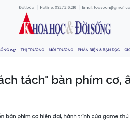
Đặt báo
Hotline: 0327.216.216
Email: toasoan@gmail.c
SỐNG 247
THỊ TRƯỜNG
MÔI TRƯỜNG
PHẢN BIỆN & BẠN ĐỌC
GI
ách tách" bàn phím cơ,
n bàn phím cơ hiện đại, hành trình của game thủ c