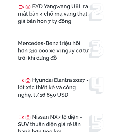
BYD Yangwang U8L ra
mắt bản 4 chỗ mạ vàng thật,
giá bán hơn 7 tỷ đồng
Mercedes-Benz triệu hồi
hơn 310.000 xe vì nguy cơ tự
trôi khi dừng đỗ
Hyundai Elantra 2027 -
lột xác thiết kế và công
nghệ, từ 16.850 USD
Nissan NX7 lộ diện -
SUV thuần điện giá rẻ lăn
bánh hơn 600 km