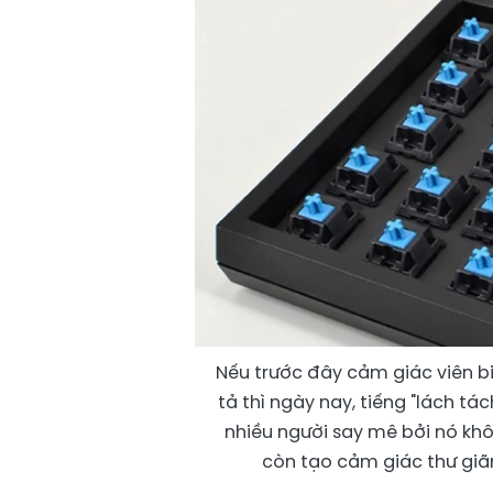
Nếu trước đây cảm giác viên b
tả thì ngày nay, tiếng "lách tá
nhiều người say mê bởi nó kh
còn tạo cảm giác thư giã