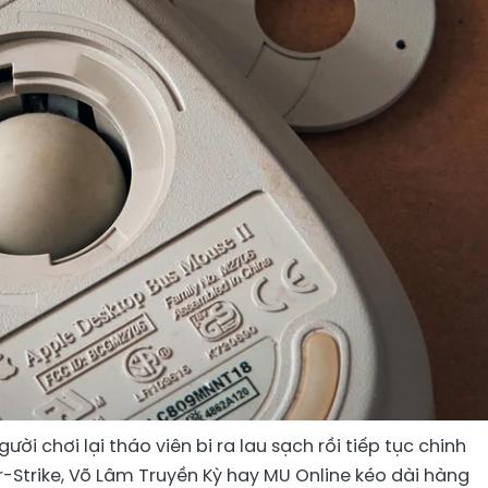
ười chơi lại tháo viên bi ra lau sạch rồi tiếp tục chinh
-Strike, Võ Lâm Truyền Kỳ hay MU Online kéo dài hàng