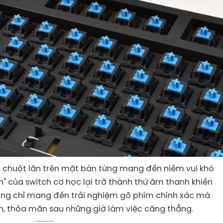
i chuột lăn trên mặt bàn từng mang đến niềm vui khó
ch" của switch cơ học lại trở thành thứ âm thanh khiến
ông chỉ mang đến trải nghiệm gõ phím chính xác mà
n, thỏa mãn sau những giờ làm việc căng thẳng.