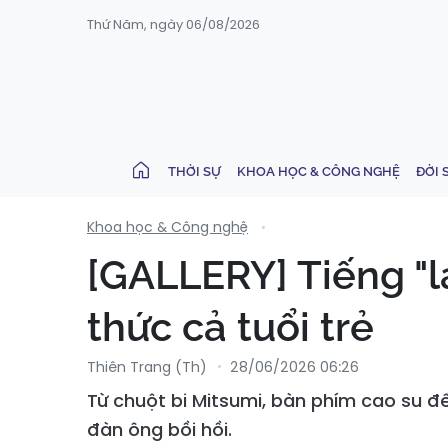
Thứ Năm, ngày 06/08/2026
THỜI SỰ
KHOA HỌC & CÔNG NGHỆ
ĐỜI 
Khoa học & Công nghệ
[GALLERY] Tiếng "l
thức cả tuổi trẻ
Thiên Trang (th)
28/06/2026 06:26
Từ chuột bi Mitsumi, bàn phím cao su đế
đàn ông bồi hồi.