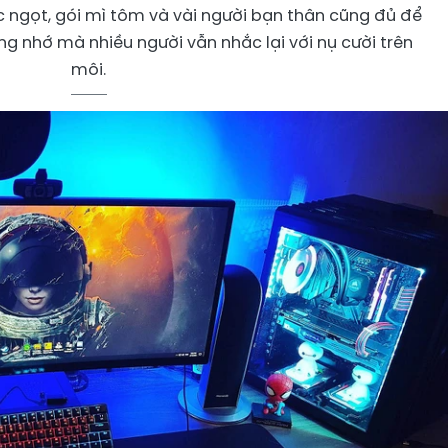
 ngọt, gói mì tôm và vài người bạn thân cũng đủ để
g nhớ mà nhiều người vẫn nhắc lại với nụ cười trên
môi.