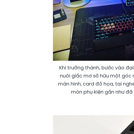
Khi trưởng thành, bước vào đạ
nuôi giấc mơ sở hữu một góc m
màn hình, card đồ họa, tai ngh
món phụ kiện gần như đã t