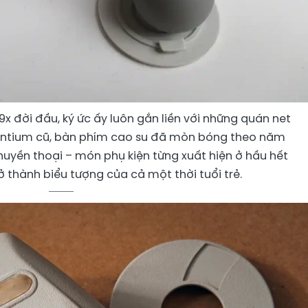
9x đời đầu, ký ức ấy luôn gắn liền với những quán net
ntium cũ, bàn phím cao su đã mòn bóng theo năm
huyền thoại – món phụ kiện từng xuất hiện ở hầu hết
 thành biểu tượng của cả một thời tuổi trẻ.