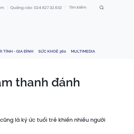
om
Quảng cáo: 024.627.32.632
ỚI TÍNH - GIA ĐÌNH
SỨC KHOẺ 360
MULTIMEDIA
 âm thanh đánh
ũng là ký ức tuổi trẻ khiến nhiều người