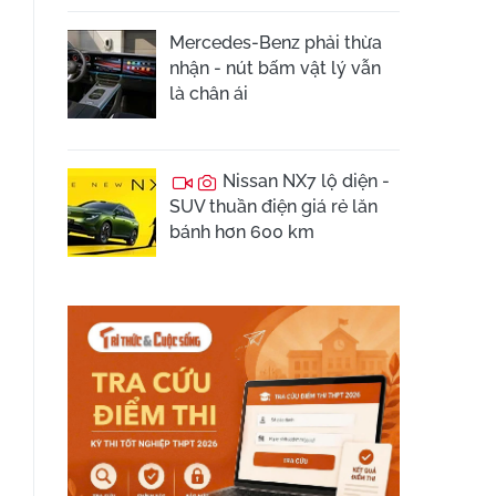
Mercedes-Benz phải thừa
nhận - nút bấm vật lý vẫn
là chân ái
Nissan NX7 lộ diện -
SUV thuần điện giá rẻ lăn
bánh hơn 600 km