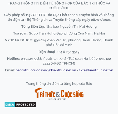
TRANG THÔNG TIN ĐIỆN TỬ TỔNG HỢP CỦA BÁO TRI THỨC VÀ
CUỘC SỐNG
Giấy phép số 113/GP-TTĐT do Cục Phát thanh, truyền hình và Thông
tin điện tử - Bộ Thông tin và Truyền thông cấp ngày 08/07/2021
Tổng Biên tập:
Nhà báo Nguyễn Thị Mai Hương
Tòa soạn:
Số 70 Trần Hưng Đạo, phường Cửa Nam, Hà Nội
VPĐD tại TP.HCM:
590/24 Phan Văn Trị, phường Hạnh Thông, Thành
phố Hồ Chí Minh
Điện thoại:
024 6 254 3519
Hotline:
035 249 5588 / 096 523 7756 (Toà soạn Hà Nội) / 091 122
1222 (VPĐD TPHCM)
Email:
baotrithuccuocsong@kienthuc.net.vn
-
tkts@kienthuc.net.vn
Trang thông tin điện tử tổng hợp của Báo