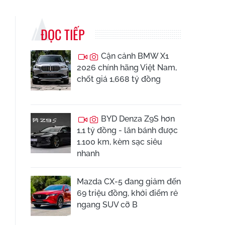
ĐỌC TIẾP
Cận cảnh BMW X1
2026 chính hãng Việt Nam,
chốt giá 1,668 tỷ đồng
BYD Denza Z9S hơn
1,1 tỷ đồng - lăn bánh được
1.100 km, kèm sạc siêu
nhanh
Mazda CX-5 đang giảm đến
69 triệu đồng, khởi điểm rẻ
ngang SUV cỡ B