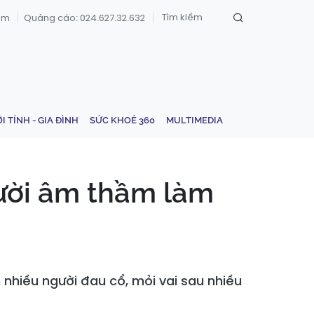
om
Quảng cáo: 024.627.32.632
ỚI TÍNH - GIA ĐÌNH
SỨC KHOẺ 360
MULTIMEDIA
gười âm thầm làm
 nhiều người đau cổ, mỏi vai sau nhiều