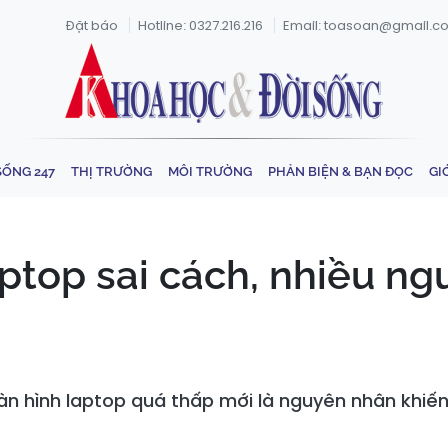
Đặt báo
Hotline: 0327.216.216
Email: toasoan@gmail.c
SỐNG 247
THỊ TRƯỜNG
MÔI TRƯỜNG
PHẢN BIỆN & BẠN ĐỌC
GI
ptop sai cách, nhiều n
àn hình laptop quá thấp mới là nguyên nhân khiến