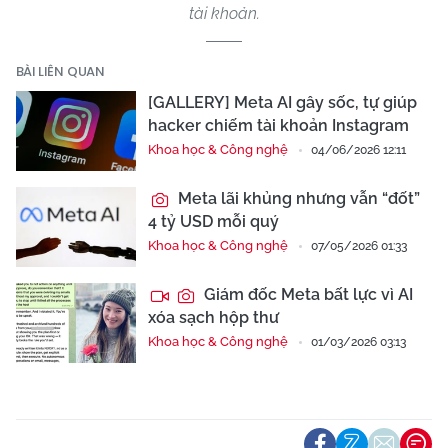
tài khoản.
BÀI LIÊN QUAN
[GALLERY] Meta AI gây sốc, tự giúp
hacker chiếm tài khoản Instagram
Khoa học & Công nghệ
04/06/2026 12:11
Meta lãi khủng nhưng vẫn “đốt”
4 tỷ USD mỗi quý
Khoa học & Công nghệ
07/05/2026 01:33
Giám đốc Meta bất lực vì AI
xóa sạch hộp thư
Khoa học & Công nghệ
01/03/2026 03:13