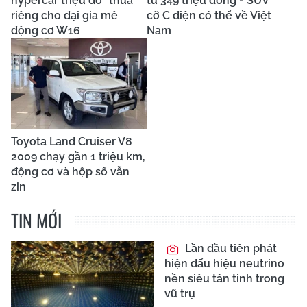
hypercar triệu đô "thửa"
từ 349 triệu đồng - SUV
riêng cho đại gia mê
cỡ C điện có thể về Việt
động cơ W16
Nam
Toyota Land Cruiser V8
2009 chạy gần 1 triệu km,
động cơ và hộp số vẫn
zin
TIN MỚI
Lần đầu tiên phát
hiện dấu hiệu neutrino
nền siêu tân tinh trong
vũ trụ