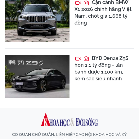
Cận cảnh BMW
X1 2026 chính hãng Việt
Nam, chốt giá 1,668 tỷ
đồng
BYD Denza Z9S
hơn 1,1 tỷ đồng - lăn
bánh được 1.100 km,
kèm sạc siêu nhanh
CƠ QUAN CHỦ QUẢN:
LIÊN HIỆP CÁC HỘI KHOA HỌC VÀ KỸ