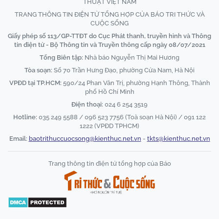
THUẬT VIỆT NAM
TRANG THÔNG TIN ĐIỆN TỬ TỔNG HỢP CỦA BÁO TRI THỨC VÀ
CUỘC SỐNG
Giấy phép số 113/GP-TTĐT do Cục Phát thanh, truyền hình và Thông
tin điện tử - Bộ Thông tin và Truyền thông cấp ngày 08/07/2021
Tổng Biên tập:
Nhà báo Nguyễn Thị Mai Hương
Tòa soạn:
Số 70 Trần Hưng Đạo, phường Cửa Nam, Hà Nội
VPĐD tại TP.HCM:
590/24 Phan Văn Trị, phường Hạnh Thông, Thành
phố Hồ Chí Minh
Điện thoại:
024 6 254 3519
Hotline:
035 249 5588 / 096 523 7756 (Toà soạn Hà Nội) / 091 122
1222 (VPĐD TPHCM)
Email:
baotrithuccuocsong@kienthuc.net.vn
-
tkts@kienthuc.net.vn
Trang thông tin điện tử tổng hợp của Báo