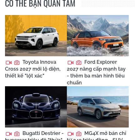
CÓ THỂ BẠN QUAN TÂM
Toyota Innova
Ford Explorer
Cross 2027 mới lộ diện,
2027 nâng cấp mạnh tay
thiết kế "lột xác"
- thêm ba màn hình tiêu
chuẩn
Bugatti Destrier -
MG4X mở bán chỉ