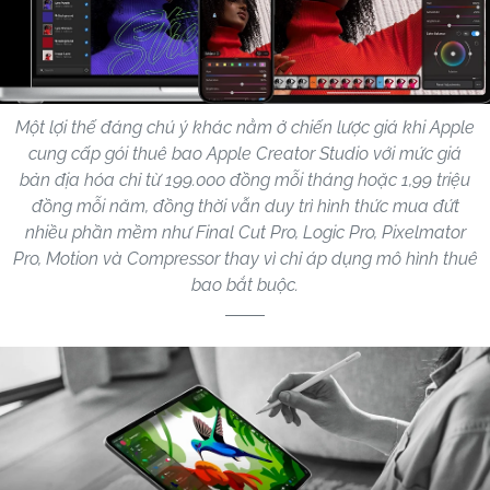
Một lợi thế đáng chú ý khác nằm ở chiến lược giá khi Apple
cung cấp gói thuê bao Apple Creator Studio với mức giá
bản địa hóa chỉ từ 199.000 đồng mỗi tháng hoặc 1,99 triệu
đồng mỗi năm, đồng thời vẫn duy trì hình thức mua đứt
nhiều phần mềm như Final Cut Pro, Logic Pro, Pixelmator
Pro, Motion và Compressor thay vì chỉ áp dụng mô hình thuê
bao bắt buộc.