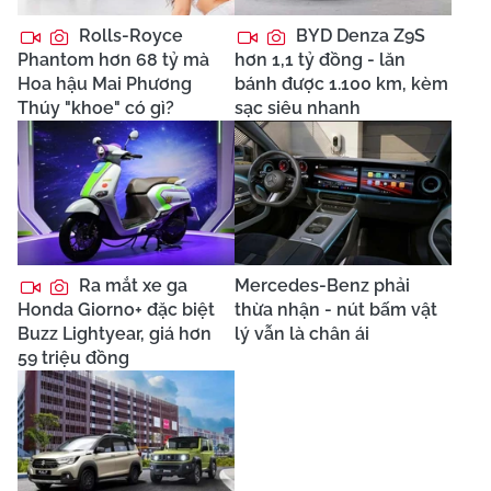
Rolls-Royce
BYD Denza Z9S
Phantom hơn 68 tỷ mà
hơn 1,1 tỷ đồng - lăn
Hoa hậu Mai Phương
bánh được 1.100 km, kèm
Thúy "khoe" có gì?
sạc siêu nhanh
Ra mắt xe ga
Mercedes-Benz phải
Honda Giorno+ đặc biệt
thừa nhận - nút bấm vật
Buzz Lightyear, giá hơn
lý vẫn là chân ái
59 triệu đồng