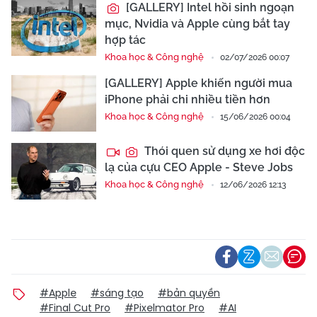
[GALLERY] Intel hồi sinh ngoạn
mục, Nvidia và Apple cùng bắt tay
hợp tác
Khoa học & Công nghệ
02/07/2026 00:07
[GALLERY] Apple khiến người mua
iPhone phải chi nhiều tiền hơn
Khoa học & Công nghệ
15/06/2026 00:04
Thói quen sử dụng xe hơi độc
lạ của cựu CEO Apple - Steve Jobs
Khoa học & Công nghệ
12/06/2026 12:13
#Apple
#sáng tạo
#bản quyền
#Final Cut Pro
#Pixelmator Pro
#AI