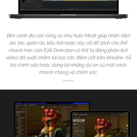
Bên cạnh đó, các công cụ như Auto Mask giúp nhận diện
da, tóc, quần áo, bầu trời hoặc cây cối để tách chủ thể
nhanh hơn, còn Edit Detection có thể tự động phân tích
video đã xuất nhằm tái tạo các điểm cắt trên timeline, hỗ
trợ chỉnh sửa hoặc dựng lại những dự án cũ một cách
nhanh chóng và chính xác.