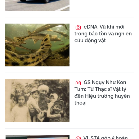
eDNA: Vũ khí mới
trong bảo tồn và nghiên
cứu động vật
GS Ngụy Như Kon
Tum: Từ Thạc sĩ Vật lý
đến Hiệu trưởng huyền
thoại
VUSTA góp ý hoàn