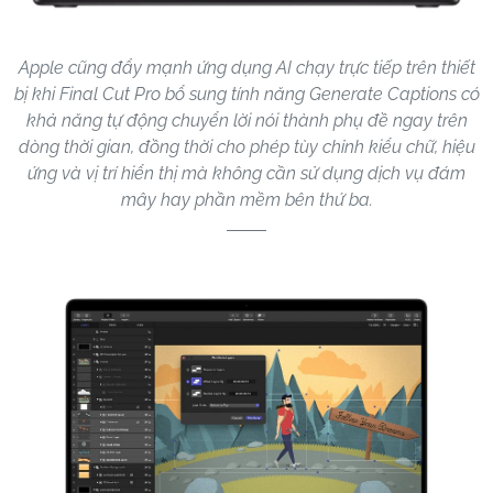
Apple cũng đẩy mạnh ứng dụng AI chạy trực tiếp trên thiết
bị khi Final Cut Pro bổ sung tính năng Generate Captions có
khả năng tự động chuyển lời nói thành phụ đề ngay trên
dòng thời gian, đồng thời cho phép tùy chỉnh kiểu chữ, hiệu
ứng và vị trí hiển thị mà không cần sử dụng dịch vụ đám
mây hay phần mềm bên thứ ba.