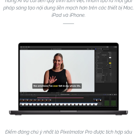
năng AI và cải tiến quy trình làm việc nhằm tạo ra một giải
pháp sáng tạo nội dung liền mạch hơn trên các thiết bị Mac,
iPad và iPhone.
Điểm đáng chú ý nhất là Pixelmator Pro được tích hợp sâu