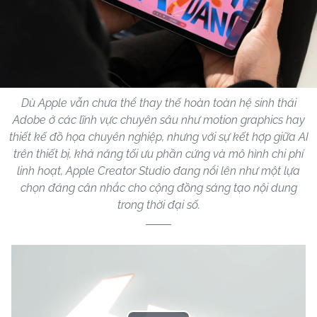
Dù Apple vẫn chưa thể thay thế hoàn toàn hệ sinh thái
Adobe ở các lĩnh vực chuyên sâu như motion graphics hay
thiết kế đồ họa chuyên nghiệp, nhưng với sự kết hợp giữa AI
trên thiết bị, khả năng tối ưu phần cứng và mô hình chi phí
linh hoạt, Apple Creator Studio đang nổi lên như một lựa
chọn đáng cân nhắc cho cộng đồng sáng tạo nội dung
trong thời đại số.