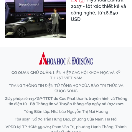
2027 - lột xác thiết kế và
công nghệ, từ 16.850
USD
CƠ QUAN CHỦ QUẢN:
LIÊN HIỆP CÁC HỘI KHOA HỌC VÀ KỸ
THUẬT VIỆT NAM
TRANG THÔNG TIN ĐIỆN TỬ TỔNG HỢP CỦA BÁO TRI THỨC VÀ
CUỘC SỐNG
Giấy phép số 113/GP-TTĐT do Cục Phát thanh, truyền hình và Thông
tin điện tử - Bộ Thông tin và Truyền thông cấp ngày 08/07/2021
Tổng Biên tập:
Nhà báo Nguyễn Thị Mai Hương
Tòa soạn:
Số 70 Trần Hưng Đạo, phường Cửa Nam, Hà Nội
VPĐD tại TP.HCM:
590/24 Phan Văn Trị, phường Hạnh Thông, Thành