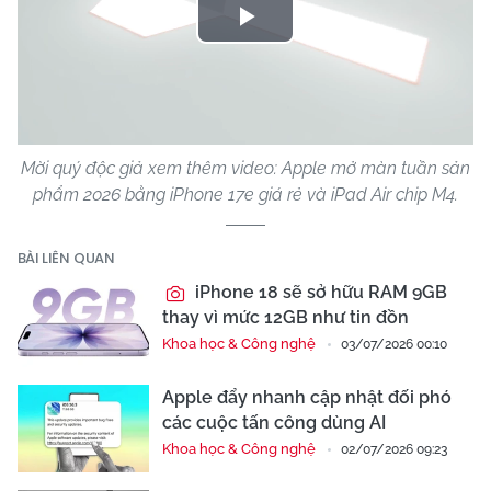
Play
Video
Mời quý độc giả xem thêm video: Apple mở màn tuần sản
phẩm 2026 bằng iPhone 17e giá rẻ và iPad Air chip M4.
BÀI LIÊN QUAN
iPhone 18 sẽ sở hữu RAM 9GB
thay vì mức 12GB như tin đồn
Khoa học & Công nghệ
03/07/2026 00:10
Apple đẩy nhanh cập nhật đối phó
các cuộc tấn công dùng AI
Khoa học & Công nghệ
02/07/2026 09:23