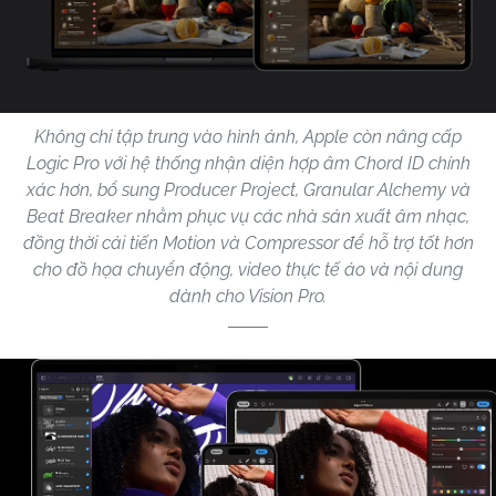
Không chỉ tập trung vào hình ảnh, Apple còn nâng cấp
Logic Pro với hệ thống nhận diện hợp âm Chord ID chính
xác hơn, bổ sung Producer Project, Granular Alchemy và
Beat Breaker nhằm phục vụ các nhà sản xuất âm nhạc,
đồng thời cải tiến Motion và Compressor để hỗ trợ tốt hơn
cho đồ họa chuyển động, video thực tế ảo và nội dung
dành cho Vision Pro.