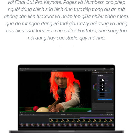
với Final Cut Pro, Keynote, Pages và Numbers, cho phép
người dùng chỉnh sửa hình ảnh trực tiếp trong dự án mà
không cần liên tục xuất và nhập tệp giữa nhiều phần mềm,
qua đó rút ngắn đáng kể thời gian xử lý nội dung và nâng
cao hiệu suất làm việc cho editor, YouTuber, nhà sáng tạo
nội dung hay các studio quy mô nhỏ.