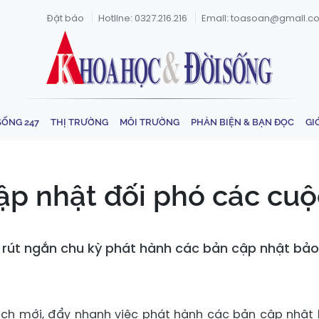
Đặt báo
Hotline: 0327.216.216
Email: toasoan@gmail.c
SỐNG 247
THỊ TRƯỜNG
MÔI TRƯỜNG
PHẢN BIỆN & BẠN ĐỌC
GI
p nhật đối phó các cuộ
 rút ngắn chu kỳ phát hành các bản cập nhật bả
ách mới, đẩy nhanh việc phát hành các bản cập nhật