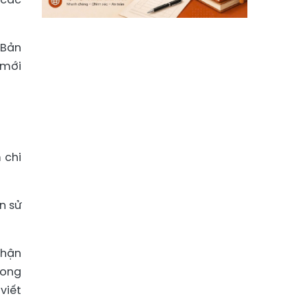
 Bản
 mới
 chi
n sử
nhận
rong
viết