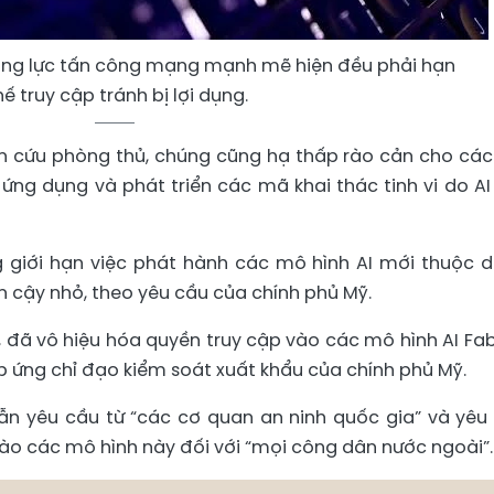
ăng lực tấn công mạng mạnh mẽ hiện đều phải hạn
ế truy cập tránh bị lợi dụng.
n cứu phòng thủ, chúng cũng hạ thấp rào cản cho các
ứng dụng và phát triển các mã khai thác tinh vi do AI
 giới hạn việc phát hành các mô hình AI mới thuộc 
 cậy nhỏ, theo yêu cầu của chính phủ Mỹ.
I, đã vô hiệu hóa quyền truy cập vào các mô hình AI Fab
 ứng chỉ đạo kiểm soát xuất khẩu của chính phủ Mỹ.
ẫn yêu cầu từ “các cơ quan an ninh quốc gia” và yêu
vào các mô hình này đối với “mọi công dân nước ngoài”.