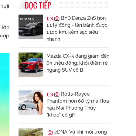
ĐỌC TIẾP
 tuệ
BYD Denza Z9S hơn
1,1 tỷ đồng - lăn bánh được
 lớn
1.100 km, kèm sạc siêu
 cập
nhanh
Mazda CX-5 đang giảm đến
69 triệu đồng, khởi điểm rẻ
ngang SUV cỡ B
Rolls-Royce
Phantom hơn 68 tỷ mà Hoa
hậu Mai Phương Thúy
"khoe" có gì?
eDNA: Vũ khí mới trong