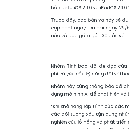
bản beta iOS 26.6 và iPadOS 26.6.
Trước đây, các bản vá này sẽ đượ
cập nhật ngày thứ Hai ngày 29/6
nào và bao gồm gần 30 bản vá.
Nhóm Tình báo Mối đe dọa của G
phí và yêu cầu kỹ năng đối với 
Nhóm này cũng thông báo đã phát
dụng mô hình AI để phát hiện và
“Khi khả năng lập trình của các m
các đối tượng xấu tận dụng nhữn
nghiên cứu lỗ hổng và phát triển