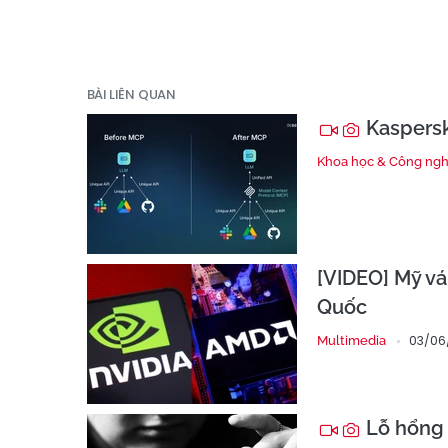
BÀI LIÊN QUAN
Kaspersk
Khoa học & Công ng
[VIDEO] Mỹ vá 
Quốc
03/06
Multimedia
Lỗ hổng 