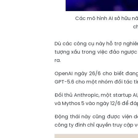
Các mô hình AI sở hữu n
ch
Dù các công cụ này hỗ trợ nghiê
tượng xấu trong việc đảo ngược 
ra.
OpenAI ngày 26/6 cho biết đang
GPT-5.6 cho một nhóm đối tác tin
Đối thủ Anthropic, một startup A
và Mythos 5 vào ngày 12/6 để đáp
Động thái này cũng được viện d
công ty đình chỉ quyền truy cập 