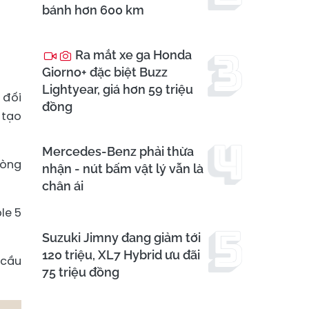
bánh hơn 600 km
Ra mắt xe ga Honda
Giorno+ đặc biệt Buzz
Lightyear, giá hơn 59 triệu
 đối
đồng
 tạo
Mercedes-Benz phải thừa
dòng
nhận - nút bấm vật lý vẫn là
chân ái
le 5
Suzuki Jimny đang giảm tới
120 triệu, XL7 Hybrid ưu đãi
 cầu
75 triệu đồng