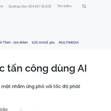
om
Quảng cáo: 024.627.32.632
ỚI TÍNH - GIA ĐÌNH
SỨC KHOẺ 360
MULTIMEDIA
c tấn công dùng AI
o mật nhằm ứng phó với tốc độ phát
 bảo