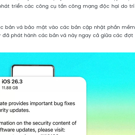
hát triển các công cụ tấn công mạng độc hại do trí
các bản vá bảo mật vào các bản cập nhật phần mềm
 ty đã phát hành các bản vá này ngay cả giữa các đợt