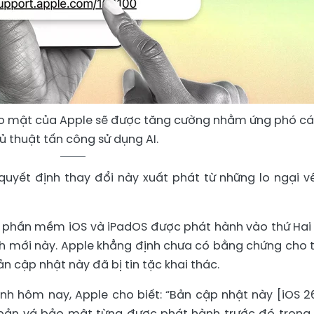
ảo mật của Apple sẽ được tăng cường nhằm ứng phó c
ủ thuật tấn công sử dụng AI.
 quyết định thay đổi này xuất phát từ những lo ngại v
 phần mềm iOS và iPadOS được phát hành vào thứ Hai
h mới này. Apple khẳng định chưa có bằng chứng cho 
n cập nhật này đã bị tin tặc khai thác.
h hôm nay, Apple cho biết: “Bản cập nhật này [iOS 26
 bản vá bảo mật từng được phát hành trước đó trong