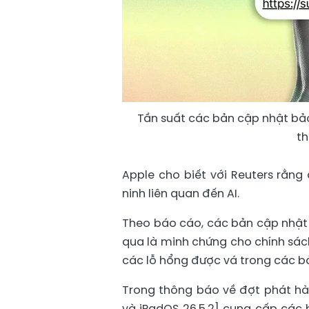
Tần suất các bản cập nhật b
th
Apple cho biết với Reuters rằng
ninh liên quan đến AI.
Theo báo cáo, các bản cập nhật
qua là minh chứng cho chính sác
các lỗ hổng được vá trong các bả
Trong thông báo về đợt phát hàn
và iPadOS 26.5.2] cung cấp các