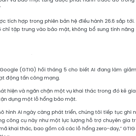
”
c tích hợp trong phiên bản hệ điều hành 26.6 sắp tới.
 chỉ tập trung vào bảo mật, không bổ sung tính năng
oogle (GTIG) hồi tháng 5 cho biết AI đang làm giảm
hoạt động tấn công mạng.
 hiện và ngăn chặn một vụ khai thác trong đó kẻ gia
 tận dụng một lỗ hổng bảo mật.
ô hình AI ngày càng phát triển, chúng tôi tiếp tục ghi 
g công cụ này như một lực lượng hỗ trợ chuyên gia t
 mã khai thác, bao gồm cả các lỗ hổng zero-day,” GTIG 