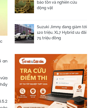
bảo tồn và nghiên cứu
động vật
Suzuki Jimny đang giảm tới
120 triệu, XL7 Hybrid ưu đãi
75 triệu đồng
ác
ề an
 vừa
thấy
.5.2
 các