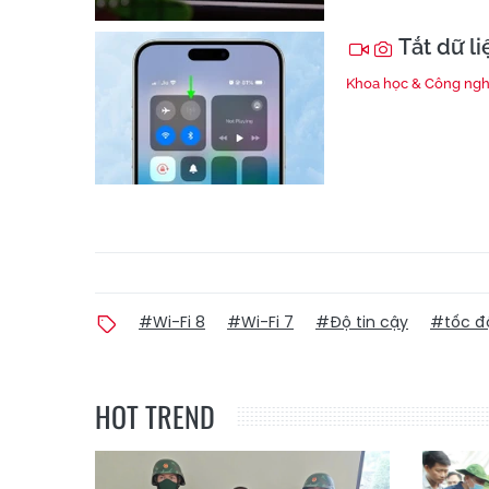
Tắt dữ li
Khoa học & Công ng
#Wi-Fi 8
#Wi-Fi 7
#Độ tin cậy
#tốc độ
HOT TREND