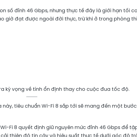
on số đỉnh 46 Gbps, nhưng thực tế đây là giới hạn tối c
giờ đạt được ngoài đời thực, trừ khi ở trong phòng th
ra kỳ vọng về tính ổn định thay cho cuộc đua tốc độ.
 này, tiêu chuẩn Wi-Fi 8 sắp tới sẽ mang đến một bước
, Wi-Fi 8 quyết định giữ nguyên mức đỉnh 46 Gbps để tậ
cải thiện độ tin cậy và hiệu suất thực tế dưới góc độ tr