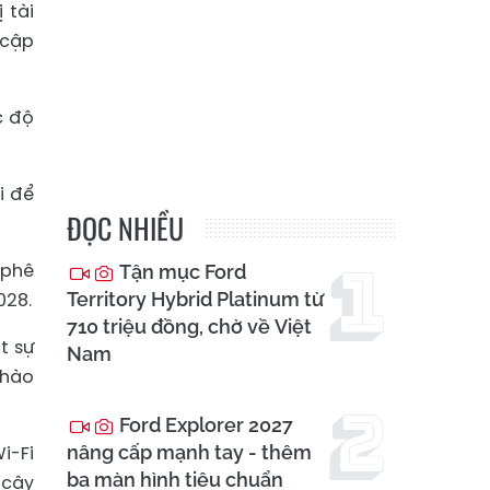
 tài
 cập
c độ
i để
ĐỌC NHIỀU
 phê
Tận mục Ford
028.
Territory Hybrid Platinum từ
710 triệu đồng, chờ về Việt
t sự
Nam
 hào
Ford Explorer 2027
i-Fi
nâng cấp mạnh tay - thêm
ba màn hình tiêu chuẩn
 cậy