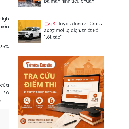
ba màn hình tiêu chuẩn
High
Toyota Innova Cross
hiến
2027 mới lộ diện, thiết kế
"lột xác"
 25%
 của
t độ
n.