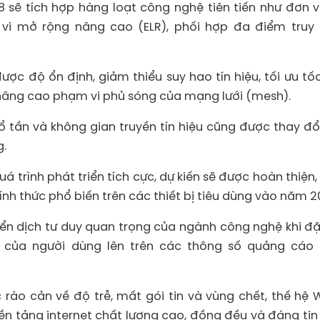
8 sẽ tích hợp hàng loạt công nghệ tiên tiến như đơn vị
vi mở rộng nâng cao (ELR), phối hợp đa điểm truy
được độ ổn định, giảm thiểu suy hao tín hiệu, tối ưu tố
nâng cao phạm vi phủ sóng của mạng lưới (mesh).
ổ tần và không gian truyền tín hiệu cũng được thay đổ
g.
uá trình phát triển tích cực, dự kiến sẽ được hoàn thiện,
nh thức phổ biến trên các thiết bị tiêu dùng vào năm 2
n dịch tư duy quan trọng của ngành công nghệ khi đặ
ế của người dùng lên trên các thông số quảng cáo
c rào cản về độ trễ, mất gói tin và vùng chết, thế hệ W
 tảng internet chất lượng cao, đồng đều và đáng tin