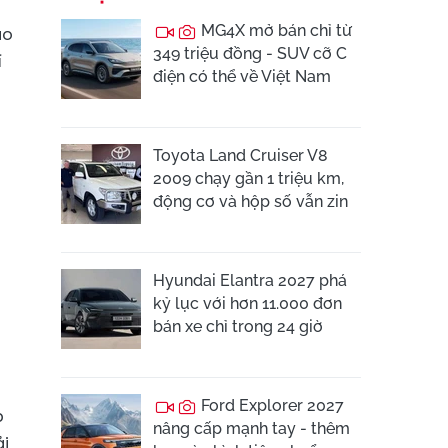
MG4X mở bán chỉ từ
ao
349 triệu đồng - SUV cỡ C
í
điện có thể về Việt Nam
Toyota Land Cruiser V8
2009 chạy gần 1 triệu km,
động cơ và hộp số vẫn zin
Hyundai Elantra 2027 phá
kỷ lục với hơn 11.000 đơn
bán xe chỉ trong 24 giờ
Ford Explorer 2027
p
nâng cấp mạnh tay - thêm
ải