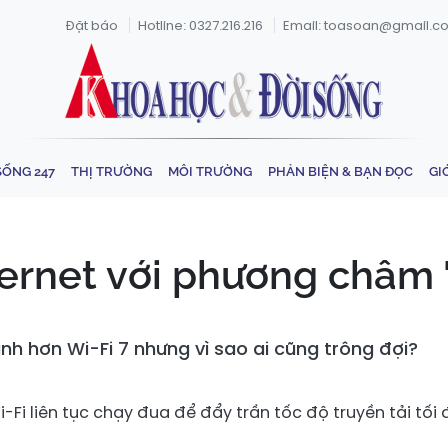
Đặt báo
Hotline: 0327.216.216
Email: toasoan@gmail.c
SỐNG 247
THỊ TRƯỜNG
MÔI TRƯỜNG
PHẢN BIỆN & BẠN ĐỌC
GI
ternet với phương châm 
nh hơn Wi-Fi 7 nhưng vì sao ai cũng trông đợi?
Fi liên tục chạy đua để đẩy trần tốc độ truyền tải tối 