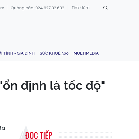
om
Quảng cáo: 024.627.32.632
ỚI TÍNH - GIA ĐÌNH
SỨC KHOẺ 360
MULTIMEDIA
"ổn định là tốc độ"
đa
ĐỌC TIẾP