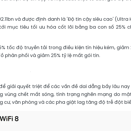
2.11bn và được định danh là 'Độ tin cậy siêu cao' (Ultra 
g tới mục tiêu tối ưu hóa cốt lõi bằng ba con số 25% c
% tốc độ truyền tải trong điều kiện tín hiệu kém, giảm
đồ phân phối và giảm 25% tỷ lệ mất gói tin.
 để giải quyết triệt để các vấn đề dai dẳng bấy lâu nay
g vùng chết mất sóng, tình trạng nghẽn mạng do mậ
g cư, văn phòng và các pha giật lag tăng độ trễ đột biế