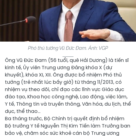
Phó thủ tướng Vũ Đức Đam. Ảnh:
VGP
Ông Vũ Đức Đam (56 tuổi, quê Hải Dương) là tiến sĩ
kinh tế, Ủy viên Trung ương Đảng khóa X (dự
khuyết), khóa XI, XII. Ông được bổ nhiệm Phó thủ
tướng (trẻ nhất lúc bấy giờ) từ tháng 11/2013, có
nhiệm vụ theo dõi, chỉ đạo các lĩnh vực Giáo dục
đào tạo, Khoa học công nghệ, Lao động, việc làm,
Y tế, Thông tin và truyền thông, Văn hóa, du lịch, thể
dục, thể thao...
Ba tháng trước, Bộ Chính trị quyết định
bổ nhiệm
Bộ trưởng Y tế Nguyễn Thị Kim Tiến làm Trưởng ban
bảo vệ, chăm sóc sức khoẻ cán bộ Trung ương