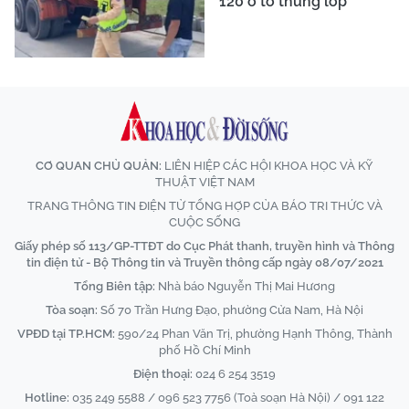
120 ô tô thủng lốp
CƠ QUAN CHỦ QUẢN:
LIÊN HIỆP CÁC HỘI KHOA HỌC VÀ KỸ
THUẬT VIỆT NAM
TRANG THÔNG TIN ĐIỆN TỬ TỔNG HỢP CỦA BÁO TRI THỨC VÀ
CUỘC SỐNG
Giấy phép số 113/GP-TTĐT do Cục Phát thanh, truyền hình và Thông
tin điện tử - Bộ Thông tin và Truyền thông cấp ngày 08/07/2021
Tổng Biên tập:
Nhà báo Nguyễn Thị Mai Hương
Tòa soạn:
Số 70 Trần Hưng Đạo, phường Cửa Nam, Hà Nội
VPĐD tại TP.HCM:
590/24 Phan Văn Trị, phường Hạnh Thông, Thành
phố Hồ Chí Minh
Điện thoại:
024 6 254 3519
Hotline:
035 249 5588 / 096 523 7756 (Toà soạn Hà Nội) / 091 122