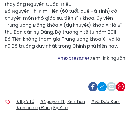
thay ông Nguyễn Quốc Triệu.
Bà Nguyễn Thị Kim Tiến (60 tuổi, quê Hà Tĩnh) có
chuyên môn Phó giáo sư, tiến sĩ Y khoa; ủy viên
Trung ương Đảng khóa X (dự khuyết), khóa XI; là Bí
thư Ban cán sự Đảng, Bộ trưởng Y tế từ năm 2011.
Bà Tiến không tham gia Trung ương khoá XII và là
nữ Bộ trưởng duy nhất trong Chính phủ hiện nay.
vnexpress.net
Xem link nguồn
#Bộ Y tế
#Nguyễn Thị Kim Tiến
#Vũ Đức Đam
#an cán sự Đảng Bộ Y tế