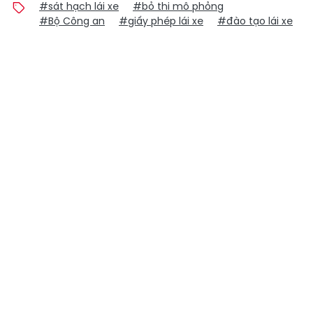
#sát hạch lái xe
#bỏ thi mô phỏng
#Bộ Công an
#giấy phép lái xe
#đào tạo lái xe