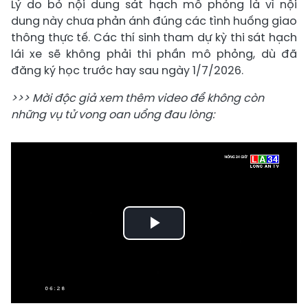
Lý do bỏ nội dung sát hạch mô phỏng là vì nội
dung này chưa phản ánh đúng các tình huống giao
thông thực tế. Các thí sinh tham dự kỳ thi sát hạch
lái xe sẽ không phải thi phần mô phỏng, dù đã
đăng ký học trước hay sau ngày 1/7/2026.
>>> Mời độc giả xem thêm video để không còn
những vụ tử vong oan uổng đau lòng:
Play
Video