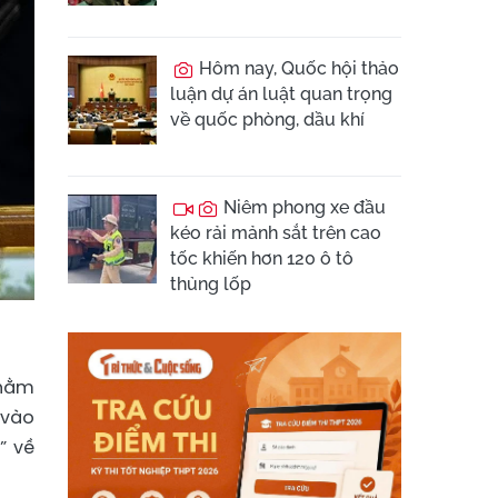
Hôm nay, Quốc hội thảo
luận dự án luật quan trọng
về quốc phòng, dầu khí
Niêm phong xe đầu
kéo rải mảnh sắt trên cao
tốc khiến hơn 120 ô tô
thủng lốp
nhằm
 vào
” về