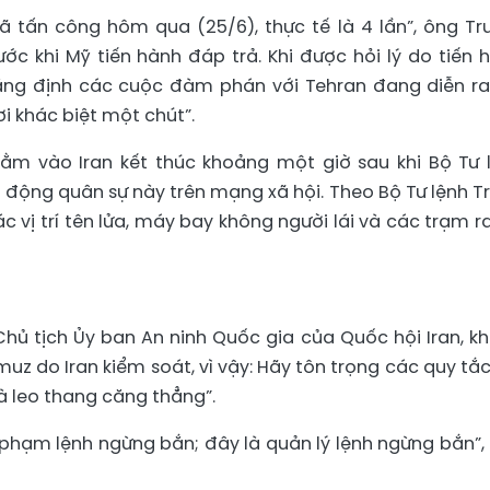
 đã tấn công hôm qua (25/6), thực tế là 4 lần”, ông T
ớc khi Mỹ tiến hành đáp trả. Khi được hỏi lý do tiến 
ẳng định các cuộc đàm phán với Tehran đang diễn ra
ơi khác biệt một chút”.
ằm vào Iran kết thúc khoảng một giờ sau khi Bộ Tư 
động quân sự này trên mạng xã hội. Theo Bộ Tư lệnh T
 vị trí tên lửa, máy bay không người lái và các trạm r
 Chủ tịch Ủy ban An ninh Quốc gia của Quốc hội Iran, k
uz do Iran kiểm soát, vì vậy: Hãy tôn trọng các quy tắc
à leo thang căng thẳng”.
 phạm lệnh ngừng bắn; đây là quản lý lệnh ngừng bắn”,