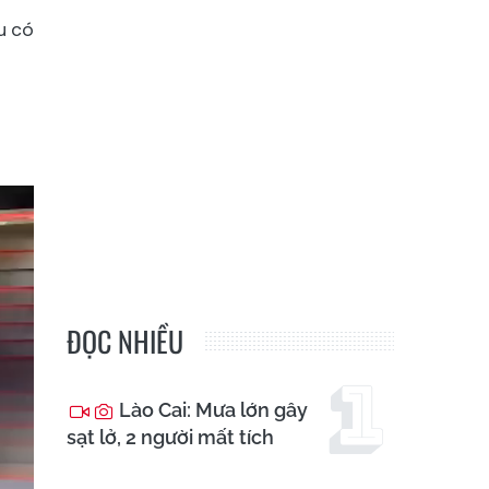
u có
ĐỌC NHIỀU
Lào Cai: Mưa lớn gây
sạt lở, 2 người mất tích