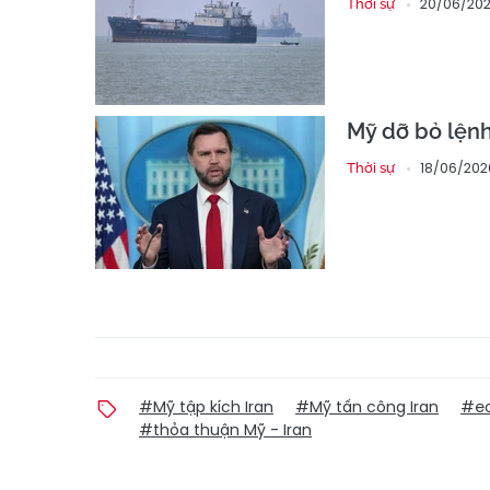
20/06/202
Thời sự
Mỹ dỡ bỏ lệnh
18/06/202
Thời sự
#Mỹ tập kích Iran
#Mỹ tấn công Iran
#eo
#thỏa thuận Mỹ - Iran