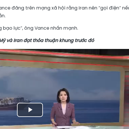
ance đăng trên mạng xã hội rằng Iran nên “gọi điện” nế
ắn.
g bạo lực”, ông Vance nhấn mạnh.
Mỹ và Iran đạt thỏa thuận khung trước đó
Play