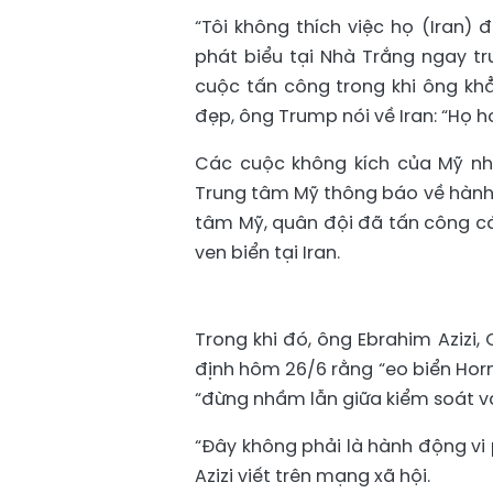
“Tôi không thích việc họ (Iran)
phát biểu tại Nhà Trắng ngay trư
cuộc tấn công trong khi ông kh
đẹp, ông Trump nói về Iran: “Họ h
Các cuộc không kích của Mỹ nh
Trung tâm Mỹ thông báo về hành 
tâm Mỹ, quân đội đã tấn công các
ven biển tại Iran.
Trong khi đó, ông Ebrahim Azizi,
định hôm 26/6 rằng “eo biển Horm
“đừng nhầm lẫn giữa kiểm soát v
“Đây không phải là hành động vi
Azizi viết trên mạng xã hội.