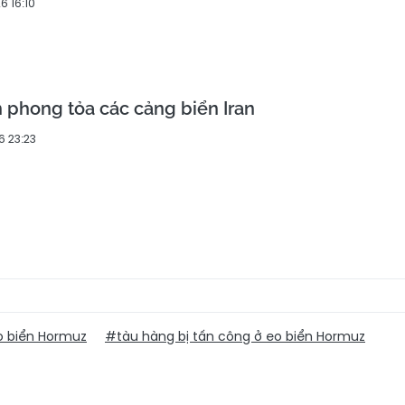
6 16:10
 phong tỏa các cảng biển Iran
6 23:23
 biển Hormuz
#tàu hàng bị tấn công ở eo biển Hormuz