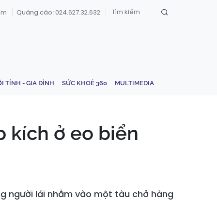
om
Quảng cáo: 024.627.32.632
ỚI TÍNH - GIA ĐÌNH
SỨC KHOẺ 360
MULTIMEDIA
p kích ở eo biển
ng người lái nhằm vào một tàu chở hàng