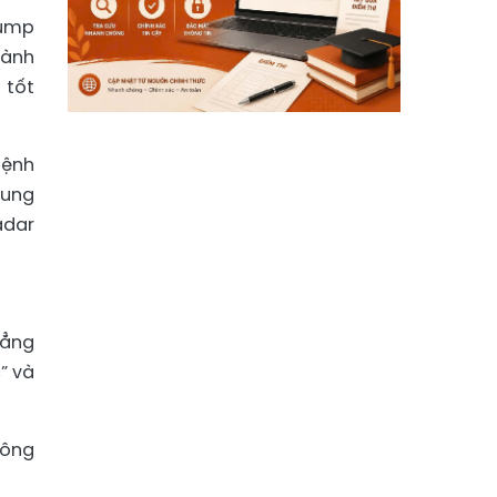
rump
hành
 tốt
lệnh
rung
adar
hẳng
” và
 ông