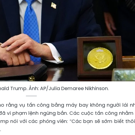
ald Trump. Ảnh: AP/Julia Demaree Nikhinson.
o rằng vụ tấn công bằng máy bay không người lái 
 đã vi phạm lệnh ngừng bắn. Các cuộc tấn công nhằm
ump nói với các phóng viên: “Các bạn sẽ sớm biết thôi
.