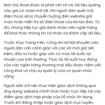
Một thủ đoạn khác là phát tán tờ rơi, tài liệu quảng
cáo giả có chứa mã QR. Khi người dân quét mã,
điện thoại sẽ bị chuyển hướng đến website giả
mạo hoặc hiển thị số điện thoại của kẻ lừa đảo. Từ
đó, chúng tiếp tục giả danh nhân viên ngân hàng
để khai thác thông tin cá nhân và đánh cắp dữ liệu.
Trước thực trạng trên, Công an Hà Nội khuyến cáo
người dân cần cảnh giác với các lời mời gửi tiết
kiệm, đầu tư hoặc góp vốn có mức lãi suất, lợi
nhuận cao bất thường. Thực tế, lãi suất huy động
của các ngân hàng thương mại đều được niêm yết
công khai và chịu sự quản lý của cơ quan chức
năng.
Người dân chỉ nên thực hiện giao dịch thông qua
ứng dụng, website chính thức hoặc trực tiếp tại các
điểm giao dịch hợp pháp của tổ chức tín dụng.
Trước khi đăng nhập hoặc giao dịch trực tuyến,