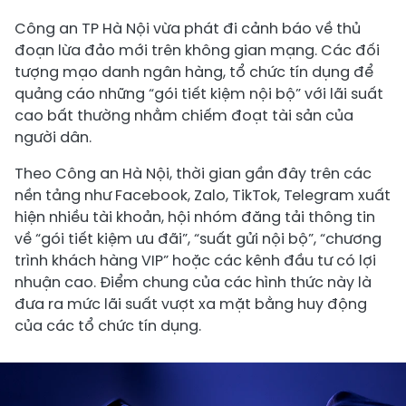
Công an TP Hà Nội vừa phát đi cảnh báo về thủ
đoạn lừa đảo mới trên không gian mạng. Các đối
tượng mạo danh ngân hàng, tổ chức tín dụng để
quảng cáo những “gói tiết kiệm nội bộ” với lãi suất
cao bất thường nhằm chiếm đoạt tài sản của
người dân.
Theo Công an Hà Nội, thời gian gần đây trên các
nền tảng như Facebook, Zalo, TikTok, Telegram xuất
hiện nhiều tài khoản, hội nhóm đăng tải thông tin
về “gói tiết kiệm ưu đãi”, “suất gửi nội bộ”, “chương
trình khách hàng VIP” hoặc các kênh đầu tư có lợi
nhuận cao. Điểm chung của các hình thức này là
đưa ra mức lãi suất vượt xa mặt bằng huy động
của các tổ chức tín dụng.