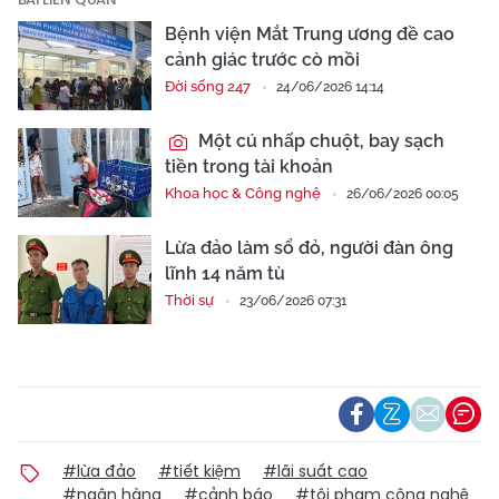
Bệnh viện Mắt Trung ương đề cao
cảnh giác trước cò mồi
Đời sống 247
24/06/2026 14:14
Một cú nhấp chuột, bay sạch
tiền trong tài khoản
Khoa học & Công nghệ
26/06/2026 00:05
Lừa đảo làm sổ đỏ, người đàn ông
lĩnh 14 năm tù
Thời sự
23/06/2026 07:31
#lừa đảo
#tiết kiệm
#lãi suất cao
#ngân hàng
#cảnh báo
#tội phạm công nghệ