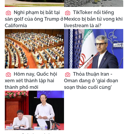
Nghi phạm bị bắt tại
TikToker nổi tiếng
sân golf của ông Trump ở
Mexico bị bắn tử vong khi
California
livestream là ai?
Hôm nay, Quốc hội
Thỏa thuận Iran -
xem xét thành lập hai
Oman đang ở 'giai đoạn
thành phố mới
soạn thảo cuối cùng'