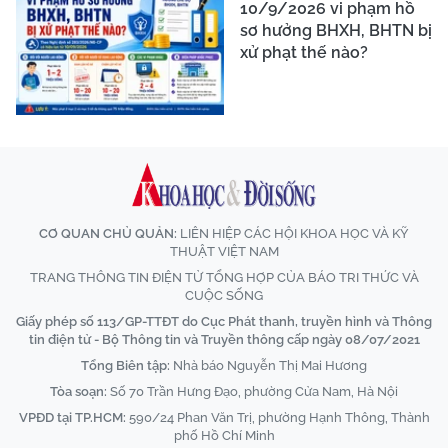
10/9/2026 vi phạm hồ
sơ hưởng BHXH, BHTN bị
xử phạt thế nào?
CƠ QUAN CHỦ QUẢN:
LIÊN HIỆP CÁC HỘI KHOA HỌC VÀ KỸ
THUẬT VIỆT NAM
TRANG THÔNG TIN ĐIỆN TỬ TỔNG HỢP CỦA BÁO TRI THỨC VÀ
CUỘC SỐNG
Giấy phép số 113/GP-TTĐT do Cục Phát thanh, truyền hình và Thông
tin điện tử - Bộ Thông tin và Truyền thông cấp ngày 08/07/2021
Tổng Biên tập:
Nhà báo Nguyễn Thị Mai Hương
Tòa soạn:
Số 70 Trần Hưng Đạo, phường Cửa Nam, Hà Nội
VPĐD tại TP.HCM:
590/24 Phan Văn Trị, phường Hạnh Thông, Thành
phố Hồ Chí Minh