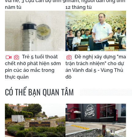
vỉa hè, 3 cựu cán bộ lĩnh 9
nhầm, người đàn ông lĩnh
năm tù
12 tháng tù
Trẻ 5 tuổi thoát
Đề nghị xây dựng "ma
chết nhờ phát hiện sớm
trận trách nhiệm" cho dự
pin cúc áo mắc trong
án Vành đai 5 - Vùng Thủ
thực quản
đô
CÓ THỂ BẠN QUAN TÂM