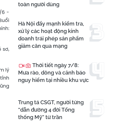
toàn người dùng
/6 -
Buổi
Hà Nội đẩy mạnh kiểm tra,
ính:
xử lý các hoạt động kinh
doanh trái phép sản phẩm
giảm cân qua mạng
 sơ,
Thời tiết ngày 7/8:
m lý
Mưa rào, dông và cảnh báo
tỉnh
nguy hiểm tại nhiều khu vực
cũng
Trung tá CSGT, người từng
“dẫn đường 4 đời Tổng
thống Mỹ” từ trần