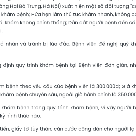
ờng Hai Bà Trưng, Hà Nội) xuất hiện một số đối tượng "c
ổ khám bệnh; Hứa hẹn làm thủ tục khám nhanh, không c
 gói khám không chính thống; Dẫn dắt người bệnh đến cá
i.
á nhân và tránh bị lừa đảo, Bệnh viện đề nghị quý k
 định quy trình khám bệnh tại Bệnh viện đơn giản, n
m bệnh theo yêu cầu của bệnh viện là 300.000đ; Giá 
 khám bệnh chuyên sâu, ngoài giờ hành chính là 350.00
 khám bệnh trong quy trình khám bệnh, vì vậy người 
kỳ hình thức nào.
iền, giấy tờ tùy thân, căn cước công dân cho người lạ