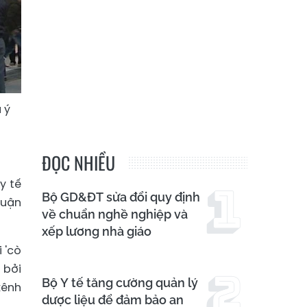
 ý
ĐỌC NHIỀU
y tế
Bộ GD&ĐT sửa đổi quy định
huận
về chuẩn nghề nghiệp và
xếp lương nhà giáo
 'cò
 bởi
Bộ Y tế tăng cường quản lý
kênh
dược liệu để đảm bảo an