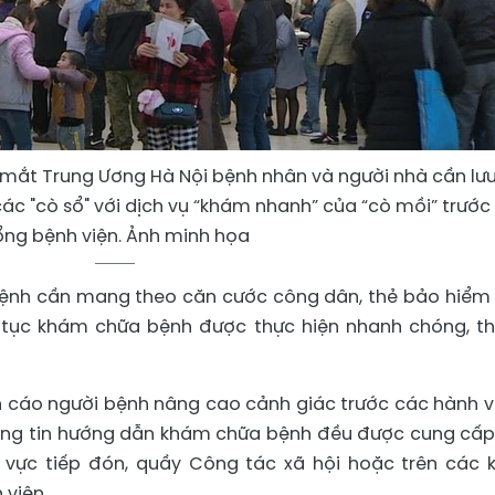
 mắt Trung Ương Hà Nội bệnh nhân và người nhà cần lưu
c "cò sổ" với dịch vụ “khám nhanh” của “cò mồi” trước
ng bệnh viện. Ảnh minh họa
bệnh cần mang theo căn cước công dân, thẻ bảo hiểm 
ủ tục khám chữa bệnh được thực hiện nhanh chóng, t
 cáo người bệnh nâng cao cảnh giác trước các hành vi
thông tin hướng dẫn khám chữa bệnh đều được cung cấp
u vực tiếp đón, quầy Công tác xã hội hoặc trên các 
 viện.