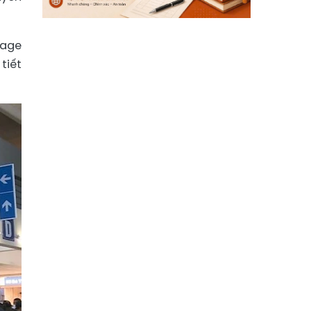
page
iết