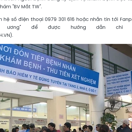
khám "BV Mắt TW".
n hệ số điện thoại 0979 301 616 hoặc nhắn tin tới Fan
g ương" để được hướng dẫn chi t
.VN).