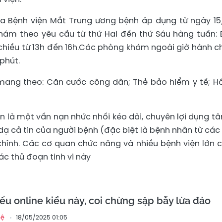
a Bệnh viện Mắt Trung ương bệnh áp dụng từ ngày 15
hám theo yêu cầu từ thứ Hai đến thứ Sáu hàng tuần: 
hiều từ 13h đến 16h.
Các phòng khám ngoài giờ hành ch
 phút.
 mang theo: Căn cước công dân; Thẻ bảo hiểm y tế; Hồ
n là một vấn nạn nhức nhối kéo dài, chuyên lợi dụng tâ
 cả tin của người bệnh (đặc biệt là bệnh nhân từ các 
 chính. Các cơ quan chức năng và nhiều bệnh viện lớn 
ác thủ đoạn tinh vi này
ếu online kiểu này, coi chừng sập bẫy lừa đảo
18/05/2025 01:05
hệ