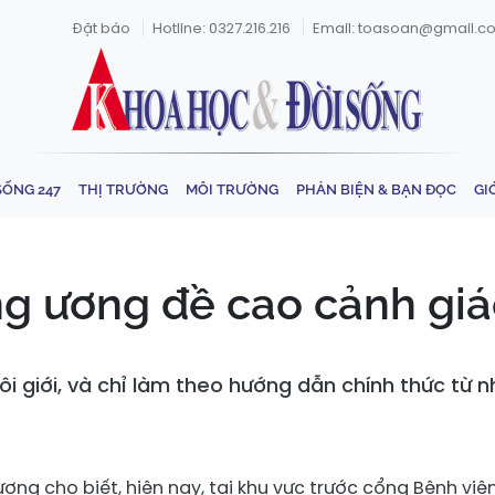
Đặt báo
Hotline: 0327.216.216
Email: toasoan@gmail.c
SỐNG 247
THỊ TRƯỜNG
MÔI TRƯỜNG
PHẢN BIỆN & BẠN ĐỌC
GI
g ương đề cao cảnh giá
ôi giới, và chỉ làm theo hướng dẫn chính thức từ
ơng cho biết, hiện nay, tại khu vực trước cổng Bệnh việ