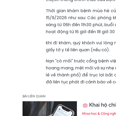
Thời gian khám bệnh mùa hè củ
15/9/2026 như sau: Các phòng k
sáng từ 06h đến 11h30 phút, buổi c
hoạt động từ 16 giờ đến 18 giờ 30
Khi đi khám, quý khách vui lòng
giấy tờ y tế liên quan (nếu có).
Nạn "cò mồi" trước cổng bệnh việ
hoang mang, mệt mỏi và sự nhẹ dạ
lẻ về thành phố) để trục lợi bất
đã liên tục phát đi cảnh báo về c
BÀI LIÊN QUAN
Khai hộ chi
Khoa học & Công ng