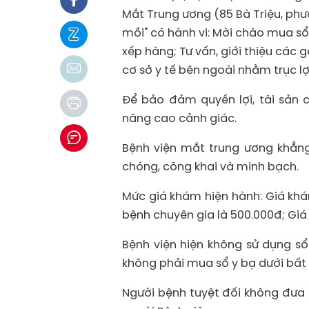
Mắt Trung ương (85 Bà Triệu, phư
mồi" có hành vi: Mời chào mua s
xếp hàng; Tư vấn, giới thiệu các
cơ sở y tế bên ngoài nhằm trục lợ
Để bảo đảm quyền lợi, tài sản c
nâng cao cảnh giác.
Bệnh viện mắt trung ương khẳng
chóng, công khai và minh bạch.
Mức giá khám hiện hành: Giá khá
bệnh chuyên gia là 500.000đ; Giá
Bệnh viện hiện không sử dụng sổ
không phải mua sổ y bạ dưới bất 
Người bệnh tuyệt đối không đưa t