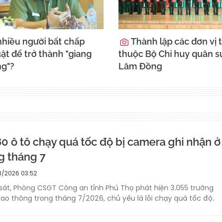
nhiều người bất chấp
Thành lập các đơn vị 
ật để trở thành "giang
thuộc Bộ Chỉ huy quân sự
g"?
Lâm Đồng
0 ô tô chạy quá tốc độ bị camera ghi nhận ở
g tháng 7
/2026 03:52
át, Phòng CSGT Công an tỉnh Phú Thọ phát hiện 3.055 trường
iao thông trong tháng 7/2026, chủ yếu là lỗi chạy quá tốc độ.