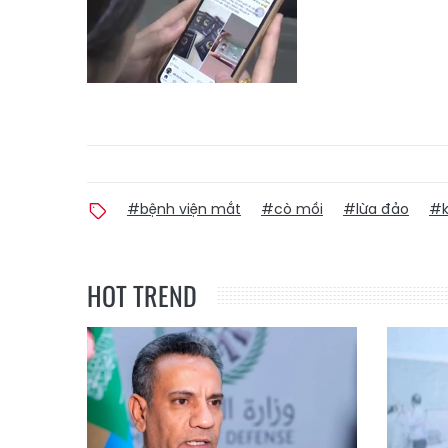
#bệnh viện mắt
#cò mồi
#lừa đảo
#k
HOT TREND