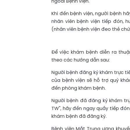
ngoài Bệnh viện.
Khi đến bệnh viện, người bệnh h
nhân viên bệnh viện tiếp đón, 
(nhân viên bệnh viện đeo thẻ ch
Để việc khám bệnh diễn ra thuận 
theo các hướng dẫn sau:
Người bệnh đăng ký khám trực tiếp
của bệnh viện sẽ hỗ trợ quý kh
đến phòng khám bệnh.
Người bệnh đã đăng ký khám tr
TW", hãy đến ngay quầy tiếp đó
khám bệnh đã đăng ký.
Bệnh viện Mắt Trung ương khuyế