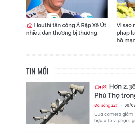
Houthi tấn công Ả Rập Xê Út,
Vì sao 
nhiều dân thường bị thương
pháp lu
hồ mạn
TIN MỚI
Hơn 2.38
Phú Thọ tron
06/08
Đời sống 247
Qua camera giám s
hợp ô tô vi phạm g