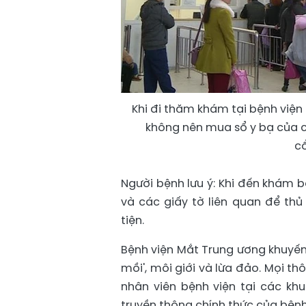
Khi đi thăm khám tại bệnh viện
không nên mua sổ y bạ của cá
cổ
Người bệnh lưu ý: Khi đến khám 
và các giấy tờ liên quan để th
tiện.
Bệnh viện Mắt Trung ương khuyến
mồi', môi giới và lừa đảo. Mọi 
nhân viên bệnh viện tại các kh
truyền thông chính thức của bệnh