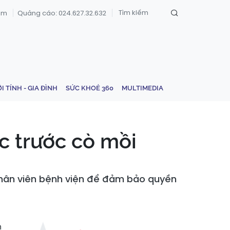
om
Quảng cáo: 024.627.32.632
ỚI TÍNH - GIA ĐÌNH
SỨC KHOẺ 360
MULTIMEDIA
c trước cò mồi
 nhân viên bệnh viện để đảm bảo quyền
n