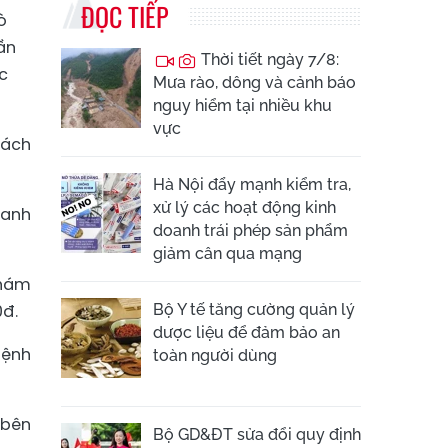
ĐỌC TIẾP
ò
ần
Thời tiết ngày 7/8:
c
Mưa rào, dông và cảnh báo
nguy hiểm tại nhiều khu
vực
hách
Hà Nội đẩy mạnh kiểm tra,
xử lý các hoạt động kinh
hanh
doanh trái phép sản phẩm
giảm cân qua mạng
khám
0đ.
Bộ Y tế tăng cường quản lý
dược liệu để đảm bảo an
bệnh
toàn người dùng
 bên
Bộ GD&ĐT sửa đổi quy định