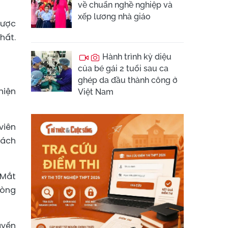
về chuẩn nghề nghiệp và
xếp lương nhà giáo
được
hất.
Hành trình kỳ diệu
của bé gái 2 tuổi sau ca
ghép da đầu thành công ở
hiện
Việt Nam
viên
hách
 Mắt
hòng
uyến