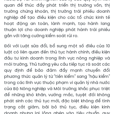
quan để thúc đẩy phát triển thị trường vốn, thị
trường chứng khoán, thị trường trái phiếu doanh
nghiệp để tạo điều kiện cho các tổ chức kinh tế
hoạt động an toàn, lành mạnh, tạo hành lang
thuận lợi cho doanh nghiệp phát hành trái phiếu
gắn với tăng cường kiểm soát rủi ro.
Đối với Luật sửa đổi, bổ sung một số điều của 10
luật có liên quan đến thủ tục hành chính, điều kiện
đầu tư kinh doanh trong lĩnh vực nông nghiệp và
môi trường, Thủ tướng yêu cầu tiếp tục rà soát các
quy định để bảo đảm đẩy mạnh chuyển đổi
phương thức quản lý từ "tiền kiểm" sang "hậu kiểm"
trong các lĩnh vực thuộc phạm vi quản lý nhà nước
của Bộ Nông nghiệp và Môi trường; khắc phục triệt
để những khó khăn, vướng mắc, tuyệt đối không
phát sinh các thủ tục mới, đặc biệt không để tình
trạng cắt giảm, bãi bỏ thủ tục, điều kiện kinh
doanh nhưng lại lồng ghép vào tiêu chuẩn, quy