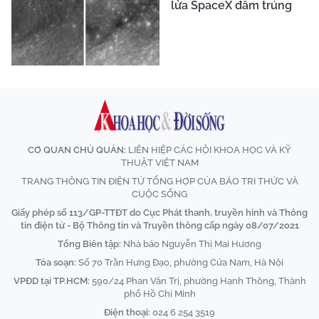
lửa SpaceX đâm trúng
CƠ QUAN CHỦ QUẢN:
LIÊN HIỆP CÁC HỘI KHOA HỌC VÀ KỸ
THUẬT VIỆT NAM
TRANG THÔNG TIN ĐIỆN TỬ TỔNG HỢP CỦA BÁO TRI THỨC VÀ
CUỘC SỐNG
Giấy phép số 113/GP-TTĐT do Cục Phát thanh, truyền hình và Thông
tin điện tử - Bộ Thông tin và Truyền thông cấp ngày 08/07/2021
Tổng Biên tập:
Nhà báo Nguyễn Thị Mai Hương
Tòa soạn:
Số 70 Trần Hưng Đạo, phường Cửa Nam, Hà Nội
VPĐD tại TP.HCM:
590/24 Phan Văn Trị, phường Hạnh Thông, Thành
phố Hồ Chí Minh
Điện thoại:
024 6 254 3519