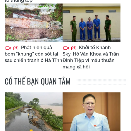
tô thủng lốp
Phát hiện quả
Khởi tố Khánh
bom “khủng” còn sót lại
Sky, Hồ Văn Khoa và Trần
sau chiến tranh ở Hà Tĩnh
Đình Tiệp vì mâu thuẫn
mạng xã hội
CÓ THỂ BẠN QUAN TÂM