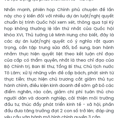
Nhấn mạnh, phiên họp Chính phủ chuyên đề lần
này cho ý kiến đối với nhiều dự án luật/nghị quyết
chuẩn bị trình Quốc hội xem xét, thông qua tại Kỳ
họp không thường lệ lần thứ nhất của Quốc hội
khóa XVI, Thủ tướng Lê Minh Hưng cho biết, đây là
các dự án luật/nghị quyết có ý nghĩa rất quan
trọng, cần tập trung sửa đổi, bổ sung, ban hành
nhằm thực hiện quyết liệt theo kết luận chỉ đạo
của cấp có thẩm quyền, nhất là theo chỉ đạo của
Bộ Chính trị, Ban Bí thư, Tổng Bí thư, Chủ tịch nước
Tô Lâm; xử lý những vấn đề cấp bách, phát sinh từ
thực tiễn; thực hiện chủ trương cắt giảm thủ tục
hành chính, điều kiện kinh doanh để sớm gỡ bỏ các
điểm nghẽn, rào cản, giảm chi phí tuân thủ cho
người dân và doanh nghiệp, cải thiện môi trường
đầu tư, thúc đẩy phát triển kinh tế - xã hội, phấn
đấu đưa tăng trưởng đạt 2 con số trở lên; đáp ứng
yêu cầu vận hành mô hình chính quyền 3 cấp.