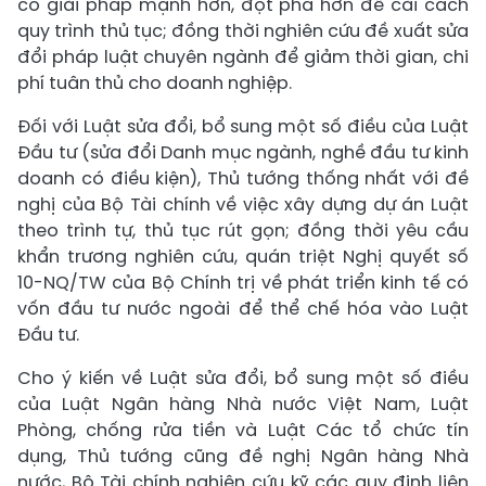
có giải pháp mạnh hơn, đột phá hơn để cải cách
quy trình thủ tục; đồng thời nghiên cứu đề xuất sửa
đổi pháp luật chuyên ngành để giảm thời gian, chi
phí tuân thủ cho doanh nghiệp.
Đối với Luật sửa đổi, bổ sung một số điều của Luật
Đầu tư (sửa đổi Danh mục ngành, nghề đầu tư kinh
doanh có điều kiện), Thủ tướng thống nhất với đề
nghị của Bộ Tài chính về việc xây dựng dự án Luật
theo trình tự, thủ tục rút gọn; đồng thời yêu cầu
khẩn trương nghiên cứu, quán triệt Nghị quyết số
10-NQ/TW của Bộ Chính trị về phát triển kinh tế có
vốn đầu tư nước ngoài để thể chế hóa vào Luật
Đầu tư.
Cho ý kiến về Luật sửa đổi, bổ sung một số điều
của Luật Ngân hàng Nhà nước Việt Nam, Luật
Phòng, chống rửa tiền và Luật Các tổ chức tín
dụng, Thủ tướng cũng đề nghị Ngân hàng Nhà
nước, Bộ Tài chính nghiên cứu kỹ các quy định liên