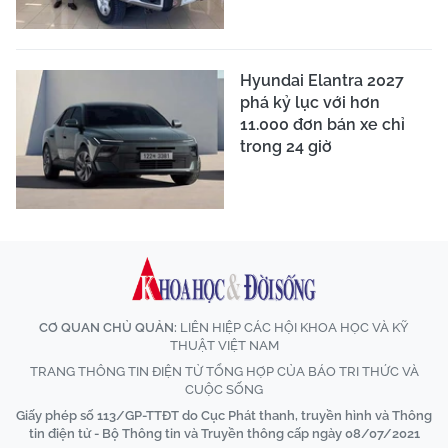
Hyundai Elantra 2027
phá kỷ lục với hơn
11.000 đơn bán xe chỉ
trong 24 giờ
CƠ QUAN CHỦ QUẢN:
LIÊN HIỆP CÁC HỘI KHOA HỌC VÀ KỸ
THUẬT VIỆT NAM
TRANG THÔNG TIN ĐIỆN TỬ TỔNG HỢP CỦA BÁO TRI THỨC VÀ
CUỘC SỐNG
Giấy phép số 113/GP-TTĐT do Cục Phát thanh, truyền hình và Thông
tin điện tử - Bộ Thông tin và Truyền thông cấp ngày 08/07/2021