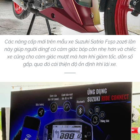
Các nâng cấp mới trên mẫu xe Suzuki Satria F150 2026 lần
này giúp người dingf có cảm giác bóp côn nhẹ hơn và chiếc
xe cũng cho cảm giác mượt mà hơn khi giảm tốc, dồn số
gấp, qua đó cải thiện độ ổn định khi lái xe.