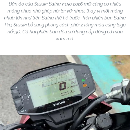
Dàn áo của Suzuki Satria F150 2026 mới cũng có nhiều
mảng nhựa nhỏ ghép nối lại với nhau, thay vì một mảng
nhựa lớn như trên Satria thế hệ trước. Trên phiên bản Satria
Pro, Suzuki bổ sung phong cách phối 2 tông màu cùng logo
nổi 3D. Cả hai phiên bản đều sử dụng nắp động cơ màu
xám mờ.