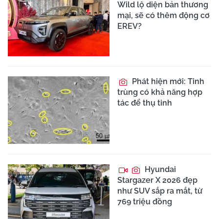
Wild lộ diện bản thương
mại, sẽ có thêm động cơ
EREV?
Phát hiện mới: Tinh
trùng có khả năng hợp
tác để thụ tinh
Hyundai
Stargazer X 2026 đẹp
như SUV sắp ra mắt, từ
769 triệu đồng