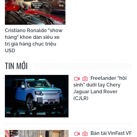
Cristiano Ronaldo "show
hàng" khoe dàn siêu xe
trị giá hàng chục triệu
USD
TIN MỚI
Freelander “hồi
sinh” dưới tay Chery
Jaguar Land Rover
(CJLR)
Bán tải VinFast VF