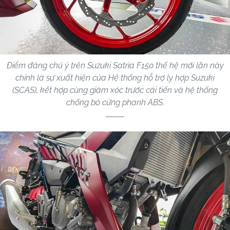
Điểm đáng chú ý trên Suzuki Satria F150 thế hệ mới lần này
chính là sự xuất hiện của Hệ thống hỗ trợ ly hợp Suzuki
(SCAS), kết hợp cùng giảm xóc trước cải tiến và hệ thống
chống bó cứng phanh ABS.