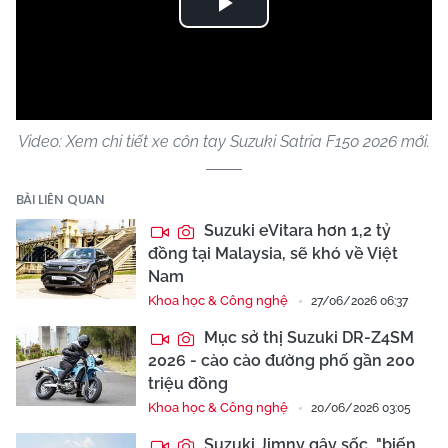
Play
Video
Video: Xem chi tiết xe côn tay Suzuki Satria F150 2026 mới.
BÀI LIÊN QUAN
Suzuki eVitara hơn 1,2 tỷ
đồng tại Malaysia, sẽ khó về Việt
Nam
Khoa học & Công nghệ
27/06/2026 06:37
Mục sở thị Suzuki DR-Z4SM
2026 - cào cào đường phố gần 200
triệu đồng
Khoa học & Công nghệ
20/06/2026 03:05
Suzuki Jimny gây sốc, "biến