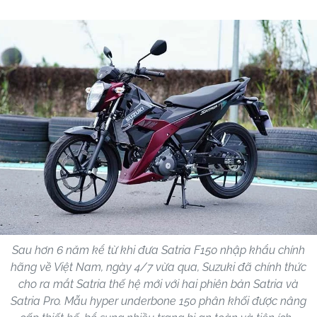
Sau hơn 6 năm kể từ khi đưa Satria F150 nhập khẩu chính
hãng về Việt Nam, ngày 4/7 vừa qua, Suzuki đã chính thức
cho ra mắt Satria thế hệ mới với hai phiên bản Satria và
Satria Pro. Mẫu hyper underbone 150 phân khối được nâng