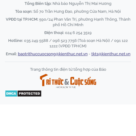
Tổng Biên tập:
Nhà báo Nguyễn Thị Mai Hương
Tòa soạn:
Số 70 Trần Hưng Đạo, phường Cửa Nam, Hà Nội
VPĐD tại TP.HCM:
590/24 Phan Văn Trị, phường Hạnh Thông, Thành
phố Hồ Chí Minh
Điện thoại:
024 6 254 3519
Hotline:
035 249 5588 / 096 523 7756 (Toà soạn Hà Nội) / 091 122
1222 (VPĐD TPHCM)
Email:
baotrithuccuocsong@kienthuc.net.vn
-
tkts@kienthuc.net.vn
Trang thông tin điện tử tổng hợp của Báo