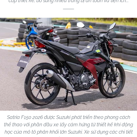
cấp thiết kế, bổ sung nhiều trang bị an toàn và tiện ích...
Satria F150 2026 được Suzuki phát triển theo phong cách
thể thao với phần đầu xe lấy cảm hứng từ thiết kế khí động
học của mô tô phân khối lớn Suzuki. Xe sử dụng các chi tiết