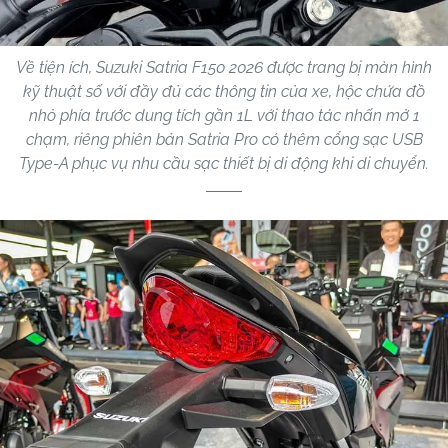
Về tiện ích, Suzuki Satria F150 2026 được trang bị màn hình
kỹ thuật số với đầy đủ các thông tin của xe, hộc chứa đồ
nhỏ phía trước dung tích gần 1L với thao tác nhấn mở 1
chạm, riêng phiên bản Satria Pro có thêm cổng sạc USB
Type-A phục vụ nhu cầu sạc thiết bị di động khi di chuyển.