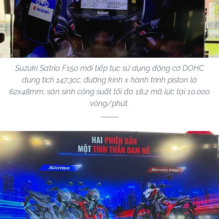
Suzuki Satria F150 mới tiếp tục sử dụng động cơ DOHC
dung tích 147,3cc, đường kính x hành trình piston là
62x48mm, sản sinh công suất tối đa 18,2 mã lực tại 10.000
vòng/phút.