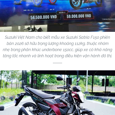
Suzuki Việt Nam cho biết mẫu xe Suzuki Satria F150 phiên
bản 2026 sở hữu trọng lượng khoảng 112kg, thuộc nhóm
nhẹ trong phân khúc underbone 150cc, giúp xe có khả năng
tăng tốc nhanh và linh hoạt trong điều kiện vận hành đô thị.