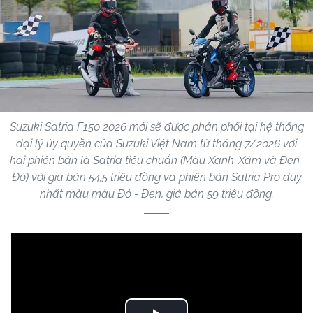
Suzuki Satria F150 2026 mới sẽ được phân phối tại hệ thống
đại lý ủy quyền của Suzuki Việt Nam từ tháng 7/2026 với
hai phiên bản là Satria tiêu chuẩn (Màu Xanh-Xám và Đen-
Đỏ) với giá bán 54,5 triệu đồng và phiên bản Satria Pro duy
nhất màu màu Đỏ - Đen, giá bán 59 triệu đồng.