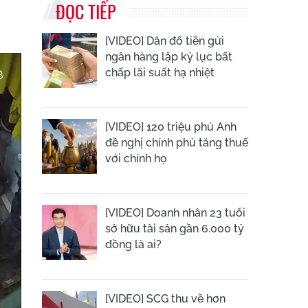
ĐỌC TIẾP
[VIDEO] Dân đổ tiền gửi
ngân hàng lập kỷ lục bất
chấp lãi suất hạ nhiệt
[VIDEO] 120 triệu phú Anh
đề nghị chính phủ tăng thuế
với chính họ
[VIDEO] Doanh nhân 23 tuổi
sở hữu tài sản gần 6.000 tỷ
đồng là ai?
[VIDEO] SCG thu về hơn