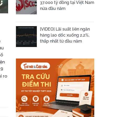
37.000 tỷ đồng tại Việt Nam
nửa đầu năm
[VIDEO] Lãi suất liên ngân
hàng lao dốc xuống 2,2%,
h
thấp nhất từ đầu năm
au
số
yện
29
i ro