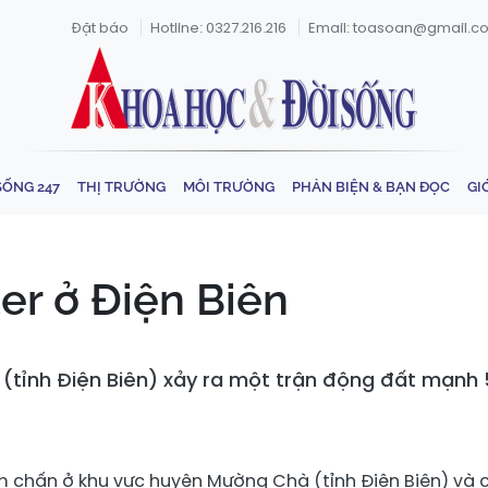
Đặt báo
Hotline: 0327.216.216
Email: toasoan@gmail.c
SỐNG 247
THỊ TRƯỜNG
MÔI TRƯỜNG
PHẢN BIỆN & BẠN ĐỌC
GI
er ở Điện Biên
(tỉnh Điện Biên) xảy ra một trận động đất mạnh 5
 chấn ở khu vực huyện Mường Chà (tỉnh Điện Biên) và 