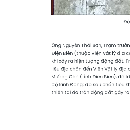
Độ
Ông Nguyễn Thái Sơn, Trạm trưởn
Điện Biên (thuộc Viện Vật lý địa c
khi xảy ra hiện tượng động đất, 
liệu địa chấn đến Viện Vật lý đị
Mường Chà (tỉnh Điện Biên), độ lớn
độ Kinh Đông; độ sâu chấn tiêu kh
thiên tai do trận động đất gây ra 