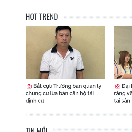
HOT TREND
Bắt cựu Trưởng ban quản lý
Đại 
chung cư lừa bán căn hộ tái
ràng về
định cư
tài sản
TIN MỚI