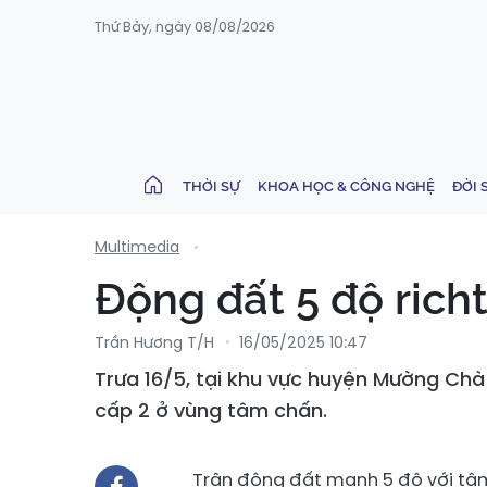
Thứ Bảy, ngày 08/08/2026
THỜI SỰ
KHOA HỌC & CÔNG NGHỆ
ĐỜI 
Multimedia
Động đất 5 độ richt
Trần Hương T/h
16/05/2025 10:47
Trưa 16/5, tại khu vực huyện Mường Chà 
cấp 2 ở vùng tâm chấn.
Trận động đất mạnh 5 độ với tâm