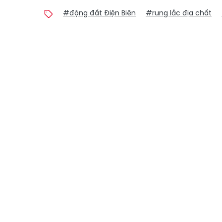
#động đất Điện Biên
#rung lắc địa chất