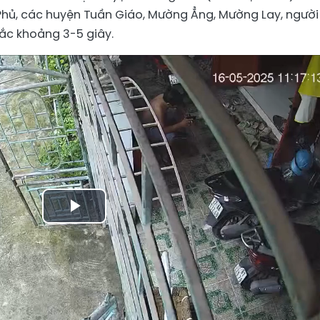
 Phủ, các huyện Tuần Giáo, Mường Ẳng, Mường Lay, người
ắc khoảng 3-5 giây.
Play
Video