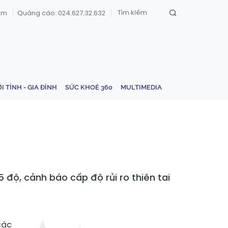
om
Quảng cáo: 024.627.32.632
ỚI TÍNH - GIA ĐÌNH
SỨC KHOẺ 360
MULTIMEDIA
 độ, cảnh báo cấp độ rủi ro thiên tai
các