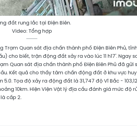
ng đất rung lắc tại Điện Biên.
Video: Tổng hợp
g Trạm Quan sát địa chấn thành phố Điện Biên Phủ, tỉn
ầu) cho biết, trận động đất xảy ra vào lúc 11 h17'. Ngay s
Trạm Quan sát địa chấn thành phố Điện Biên Phủ đã gửi 
a cầu. Kết quả cho thấy tâm chấn động đất ở khu vực hu
 5.0. Tọa độ xảy ra động đất là 31,747 độ Vĩ Bắc - 103,1
oảng 10km. Hiện Viện Vật lý địa cầu đánh giá mức độ rủ
là cấp 2.