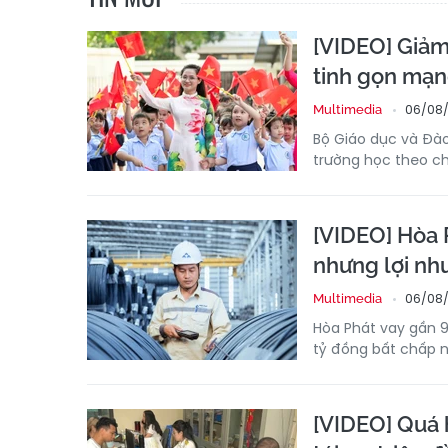
[VIDEO] Giảm
tinh gọn mạn
06/08/
Multimedia
Bộ Giáo dục và Đào
trường học theo ch
[VIDEO] Hòa 
nhưng lợi nh
06/08/
Multimedia
Hòa Phát vay gần 9
tỷ đồng bất chấp n
[VIDEO] Quá 