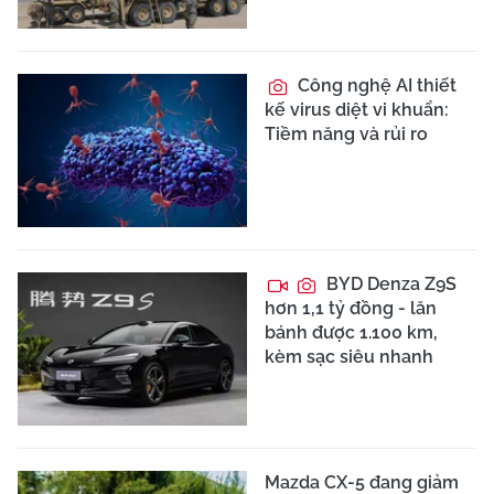
Công nghệ AI thiết
kế virus diệt vi khuẩn:
Tiềm năng và rủi ro
BYD Denza Z9S
hơn 1,1 tỷ đồng - lăn
bánh được 1.100 km,
kèm sạc siêu nhanh
Mazda CX-5 đang giảm