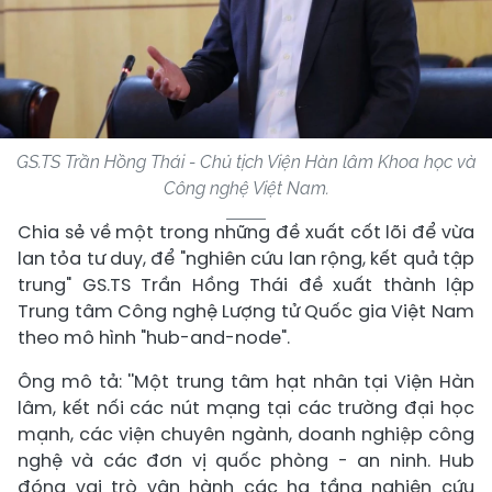
GS.TS Trần Hồng Thái - Chủ tịch Viện Hàn lâm Khoa học và
Công nghệ Việt Nam.
Chia sẻ về một trong những đề xuất cốt lõi để vừa
lan tỏa tư duy, để "nghiên cứu lan rộng, kết quả tập
trung" GS.TS Trần Hồng Thái đề xuất thành lập
Trung tâm Công nghệ Lượng tử Quốc gia Việt Nam
theo mô hình "hub-and-node".
Ông mô tả: ''Một trung tâm hạt nhân tại Viện Hàn
lâm, kết nối các nút mạng tại các trường đại học
mạnh, các viện chuyên ngành, doanh nghiệp công
nghệ và các đơn vị quốc phòng - an ninh. Hub
đóng vai trò vận hành các hạ tầng nghiên cứu