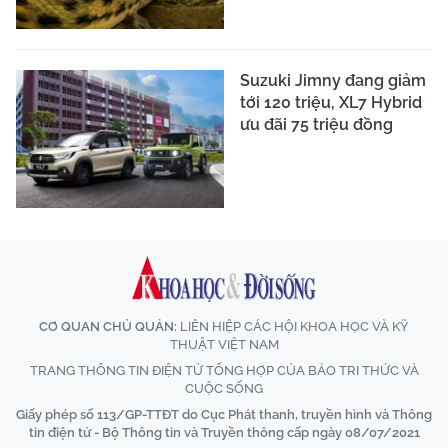
Suzuki Jimny đang giảm
tới 120 triệu, XL7 Hybrid
ưu đãi 75 triệu đồng
CƠ QUAN CHỦ QUẢN:
LIÊN HIỆP CÁC HỘI KHOA HỌC VÀ KỸ
THUẬT VIỆT NAM
TRANG THÔNG TIN ĐIỆN TỬ TỔNG HỢP CỦA BÁO TRI THỨC VÀ
CUỘC SỐNG
Giấy phép số 113/GP-TTĐT do Cục Phát thanh, truyền hình và Thông
tin điện tử - Bộ Thông tin và Truyền thông cấp ngày 08/07/2021