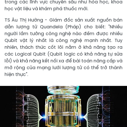
trong các lĩnh vực chuyên sâu như hóa học, khoa
học vật liệu và khám phá thuốc mới.
TS Âu Thị Hường - Giám đốc sản xuất nguồn bán
dẫn lượng tử Quandela (Pháp) cho biết: "Nhiều
người lầm tưởng công nghệ nào đếm được nhiều
Qubit vật lý nhất là công nghệ mạnh nhất. Tuy
nhiên, thách thức cốt lõi nằm ở khả năng tạo ra
các Logical Qubit (Qubit logic có khả năng tự sửa
lỗi) và khả năng kết nối xa để bài toán nâng cấp và
mở rộng của mạng lưới lượng tử có thể trở thành
hiện thực".