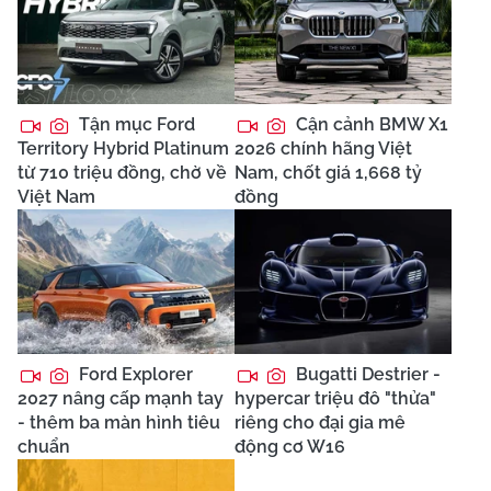
Tận mục Ford
Cận cảnh BMW X1
Territory Hybrid Platinum
2026 chính hãng Việt
từ 710 triệu đồng, chờ về
Nam, chốt giá 1,668 tỷ
Việt Nam
đồng
Ford Explorer
Bugatti Destrier -
2027 nâng cấp mạnh tay
hypercar triệu đô "thửa"
- thêm ba màn hình tiêu
riêng cho đại gia mê
chuẩn
động cơ W16