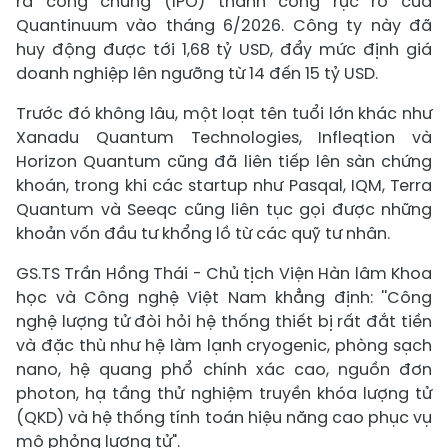
ra công chúng (IPO) thành công rực rỡ của
Quantinuum vào tháng 6/2026. Công ty này đã
huy động được tới 1,68 tỷ USD, đẩy mức định giá
doanh nghiệp lên ngưỡng từ 14 đến 15 tỷ USD.
Trước đó không lâu, một loạt tên tuổi lớn khác như
Xanadu Quantum Technologies, Infleqtion và
Horizon Quantum cũng đã liên tiếp lên sàn chứng
khoán, trong khi các startup như Pasqal, IQM, Terra
Quantum và Seeqc cũng liên tục gọi được những
khoản vốn đầu tư khổng lồ từ các quỹ tư nhân.
GS.TS Trần Hồng Thái - Chủ tịch Viện Hàn lâm Khoa
học và Công nghệ Việt Nam khẳng định: ''Công
nghệ lượng tử đòi hỏi hệ thống thiết bị rất đắt tiền
và đặc thù như hệ làm lạnh cryogenic, phòng sạch
nano, hệ quang phổ chính xác cao, nguồn đơn
photon, hạ tầng thử nghiệm truyền khóa lượng tử
(QKD) và hệ thống tính toán hiệu năng cao phục vụ
mô phỏng lượng tử".