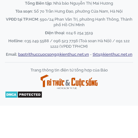
Tổng Biên tập:
Nhà báo Nguyễn Thị Mai Hương
Tòa soạn:
Số 70 Trần Hưng Đạo, phường Cửa Nam, Hà Nội
VPĐD tại TP.HCM:
590/24 Phan Văn Trị, phường Hạnh Thông, Thành
phố Hồ Chí Minh
Điện thoại:
024 6 254 3519
Hotline:
035 249 5588 / 096 523 7756 (Toà soạn Hà Nội) / 091 122
1222 (VPĐD TPHCM)
Email:
baotrithuccuocsong@kienthuc.net.vn
-
tkts@kienthuc.net.vn
Trang thông tin điện tử tổng hợp của Báo