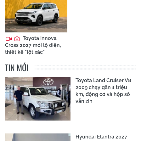
Toyota Innova
Cross 2027 mới lộ diện,
thiết kế "lột xác"
TIN MỚI
Toyota Land Cruiser V8
2009 chạy gần 1 triệu
km, động cơ và hộp số
vẫn zin
Hyundai Elantra 2027