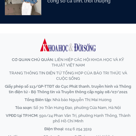
công sở cá tính, thời thượng
CƠ QUAN CHỦ QUẢN:
LIÊN HIỆP CÁC HỘI KHOA HỌC VÀ KỸ
THUẬT VIỆT NAM
TRANG THÔNG TIN ĐIỆN TỬ TỔNG HỢP CỦA BÁO TRI THỨC VÀ
CUỘC SỐNG
Giấy phép số 113/GP-TTĐT do Cục Phát thanh, truyền hình và Thông
tin điện tử - Bộ Thông tin và Truyền thông cấp ngày 08/07/2021
Tổng Biên tập:
Nhà báo Nguyễn Thị Mai Hương
Tòa soạn:
Số 70 Trần Hưng Đạo, phường Cửa Nam, Hà Nội
VPĐD tại TP.HCM:
590/24 Phan Văn Trị, phường Hạnh Thông, Thành
phố Hồ Chí Minh
Điện thoại:
024 6 254 3519